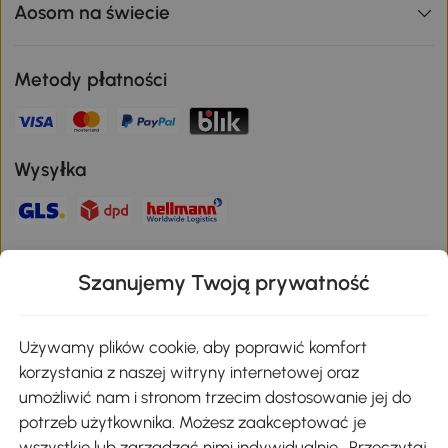
Aosom na świecie
Metody płatności
Wysyłka
Bezpieczna płatność
Szanujemy Twoją prywatność
Pobierz aplikację Aosom
Używamy plików cookie, aby poprawić komfort
korzystania z naszej witryny internetowej oraz
umożliwić nam i stronom trzecim dostosowanie jej do
Google Play
potrzeb użytkownika. Możesz zaakceptować je
wszystkie lub zarządzać nimi indywidualnie. Przeczytaj