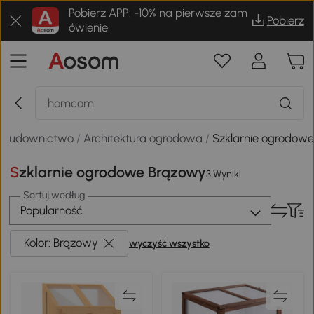
Pobierz APP: -10% na pierwsze zam
Pobierz
ówienie
i budownictwo
/
Architektura ogrodowa
/
Szklarnie ogrodow
Szklarnie ogrodowe Brązowy
3 Wyniki
Sortuj według
Popularność
Kolor: Brązowy
wyczyść wszystko