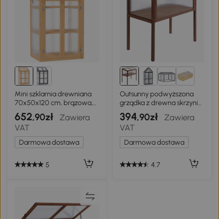
1+
Mini szklarnia drewniana
Outsunny podwyższona
70x50x120 cm, brązowa,
grządka z drewna skrzynia
wczesne siewy
inspektowa
652
394
,90zł
,90zł
Zawiera
Zawiera
VAT
VAT
Darmowa dostawa
Darmowa dostawa
5
4.7