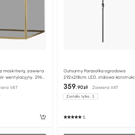
z moskitierą, zawiera
Outsunny Parasolka ogrodowa
ór wentylacyjny, 296
292x218cm, LED, stalowa konstrukc
 cm, biały+czarny
359
,90zł
iera VAT
Zawiera VAT
j
Zostało tylko
3
5