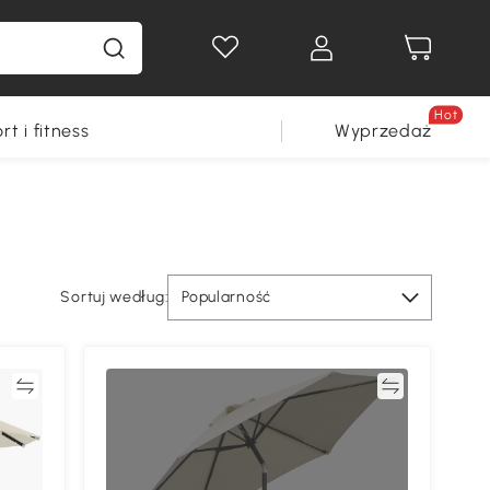
Hot
rt i fitness
Wyprzedaż
Sortuj według:
Popularność
ać
Porównywać