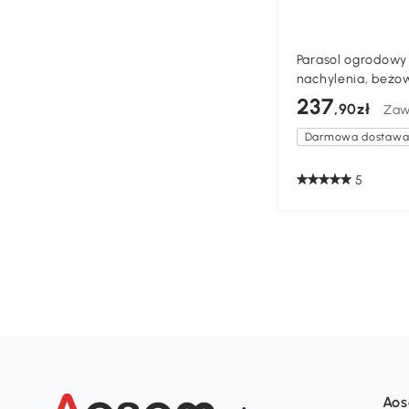
Parasol ogrodowy 
nachylenia, beżo
237
,90zł
Zaw
Darmowa dostaw
5
Ao