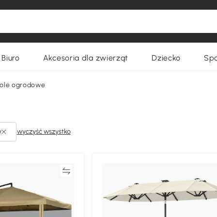
Biuro
Akcesoria dla zwierząt
Dziecko
Spo
sole ogrodowe
y
wyczyść wszystko
Porównywać
Porównyw