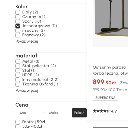
Kolor
Biały (2)
Czarny (62)
Szary (18)
Jasnobrązowy (11)
mleczny (3)
Brązowy (2)
Pokaż więcej
materiał
Metal (3)
Stal, poliester (2)
Outsunny parasol 
Stal (1)
Korba ręczna, otw
HDPE (2)
cm x 296 cm x 272
Inny materiał (212)
899
,90zł
Zaw
Tkanina Oxford (1)
999,90zł
10% Tanie
Pokaż więcej
SUPERCENA
Cena
4.9
-
Pokaż
Min
Maks
Poniżej
50zł
50zł-100zł