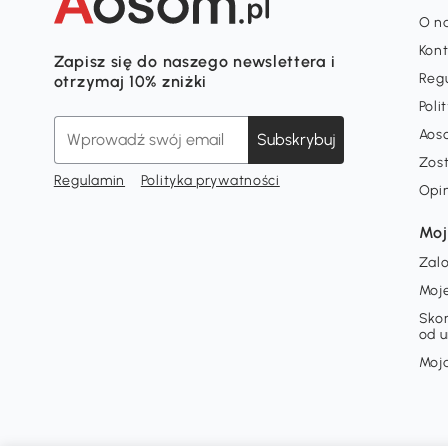
O n
Kon
Zapisz się do naszego newslettera i
Reg
otrzymaj 10% zniżki
Poli
Aos
Subskrybuj
Zos
Regulamin
Polityka prywatności
Opi
Moj
Zalo
Moj
Skor
od 
Moja