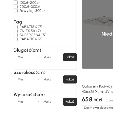
100zł-200zł
200zł-300zł
Powyżej
300zł
Tag
RABAT15% (7)
ZNIŻKI5% (7)
Nied
SUPERCENA (5)
RABAT10% (3)
Długość(cm)
-
Pokaż
Min
Maks
Szerokość(cm)
-
Pokaż
Min
Maks
Outsunny Podwójn
436x260 cm, UV, s
Wysokość(cm)
658
,90zł
Zaw
-
Pokaż
Min
Maks
Darmowa dostaw