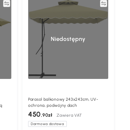
ać
Porównywać
Niedostępny
Parasol balkonowy 243x243cm, UV-
ką
ochrona, podwójny dach
450
,90zł
Zawiera VAT
Darmowa dostawa