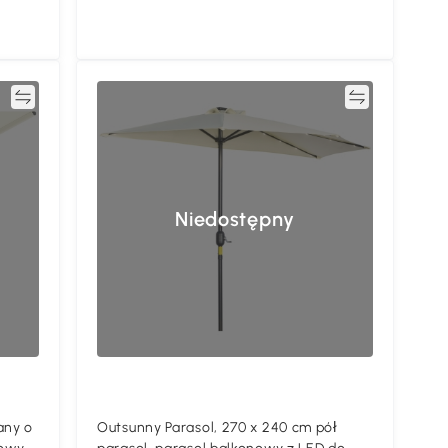
ać
Porównywać
Niedostępny
any o
Outsunny Parasol, 270 x 240 cm pół