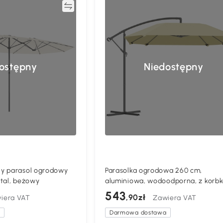
Porównywać
Porównyw
ostępny
Niedostępny
y parasol ogrodowy
Parasolka ogrodowa 260 cm,
tal, beżowy
aluminiowa, wodoodporna, z korb
543
,90zł
iera VAT
Zawiera VAT
a
Darmowa dostawa