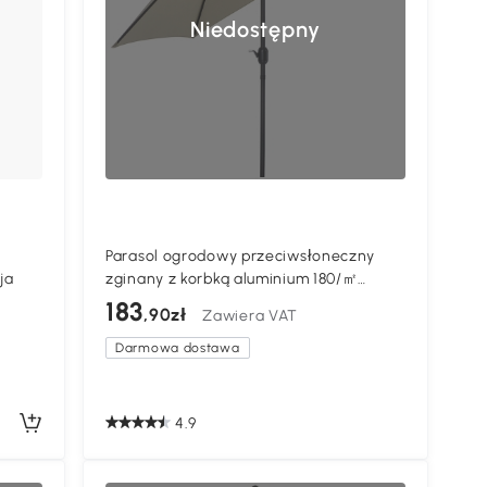
Niedostępny
Parasol ogrodowy przeciwsłoneczny
ja
zginany z korbką aluminium 180/㎡
poliester kremowo-biały Outsunny
183
,90zł
Zawiera VAT
Darmowa dostawa
4.9