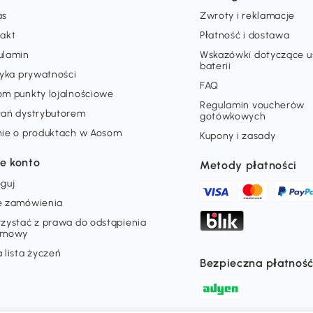
as
Zwroty i reklamacje
takt
Płatność i dostawa
ulamin
Wskazówki dotyczące 
baterii
tyka prywatności
FAQ
om punkty lojalnościowe
Regulamin voucherów
tań dystrybutorem
gotówkowych
nie o produktach w Aosom
Kupony i zasady
e konto
Metody płatności
guj
e zamówienia
zystać z prawa do odstąpienia
umowy
 lista życzeń
Bezpieczna płatnoś