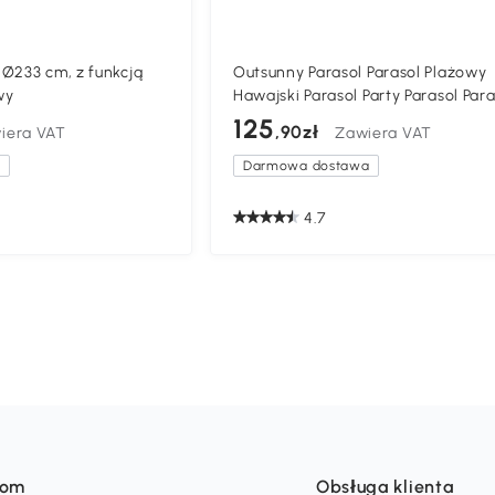
Ø233 cm, z funkcją
Outsunny Parasol Parasol Plażowy
wy
Hawajski Parasol Party Parasol Para
Ogrodowy Ø 160 cm
125
,90zł
iera VAT
Zawiera VAT
a
Darmowa dostawa
4.7
som
Obsługa klienta