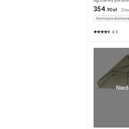
ogrodowy parasol
ręczną 460 x 270
354
,90zł
Zaw
Darmowa dostaw
4.9
Nied