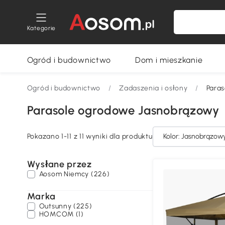
Kategorie
Ogród i budownictwo
Dom i mieszkanie
Ogród i budownictwo
/
Zadaszenia i osłony
/
Para
Parasole ogrodowe Jasnobrązowy
Pokazano 1-11 z 11 wyniki dla produktu
Kolor: Jasnobrązow
Wysłane przez
Aosom Niemcy (226)
Marka
Outsunny (225)
HOMCOM (1)