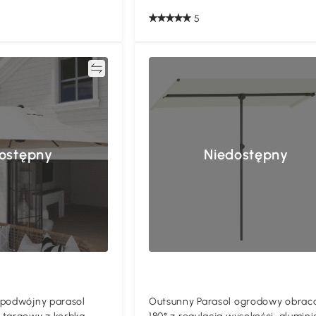
5
Porównywać
Porównyw
ostępny
Niedostępny
 podwójny parasol
Outsunny Parasol ogrodowy obrac