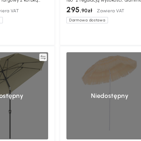
 targowy z korbką
180° z regulacją wysokości, alumin
 cm
stelaż, 150x205 cm, beżowy
295
,90zł
iera VAT
Zawiera VAT
a
Darmowa dostawa
Porównywać
Porównyw
ostępny
Niedostępny