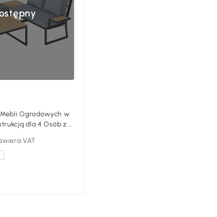
ostępny
 Mebli Ogrodowych w
trukcją dla 4 Osób z 2
mi oraz 2 Stolikami w
awiera VAT
a