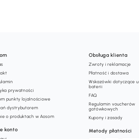
som
Obsługa klienta
as
Zwroty i reklamacje
takt
Płatność i dostawa
ulamin
Wskazówki dotyczące 
baterii
tyka prywatności
FAQ
om punkty lojalnościowe
Regulamin voucherów
tań dystrybutorem
gotówkowych
nie o produktach w Aosom
Kupony i zasady
e konto
Metody płatności
guj