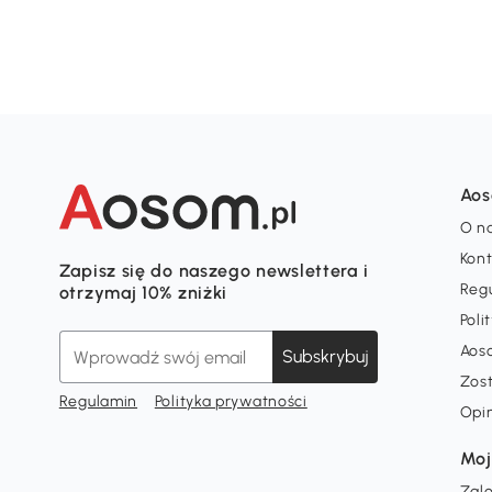
Ao
O n
Kon
Zapisz się do naszego newslettera i
Reg
otrzymaj 10% zniżki
Poli
Aos
Subskrybuj
Zos
Regulamin
Polityka prywatności
Opi
Moj
Zalo