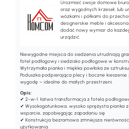
Urozmaić swoje domowe biuro 
oraz wygodnych krzeseł, lub 
wózkami i półkami do przechow
designerskie meble i akcesori
dodać nowy wymiar do każdeg
urządzić.
Niewygodne miejsca do siedzenia utrudniają gr
fotel podłogowy i siedzisko podłogowe w konstruk
Wytrzymała pianka i miękka powłoka ze sztruk
Poduszka podpierająca plecy i boczne kieszenie 
wygodę – idealne do małych przestrzeni.
Opis:
✔ 2-w-1: łatwa transformacja z fotela podłogow
✔ Wysokogatunkowa, wysoko sprężysta pianka z
wsparcie, zapobiegając zapadaniu się
✔ Konstrukcja bezramowa zmniejsza nierównośc
użytkowania