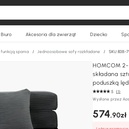
Biuro
Akcesoria dla zwierząt
Dziecko
Spo
 funkcją spania
/
Jednoosobowe sofy rozkładane
/
SKU:83B-
HOMCOM 2-in-
składana szt
poduszką lę
5
(1)
Wysłane przez Ao
574
,90zł
Letnia promocja