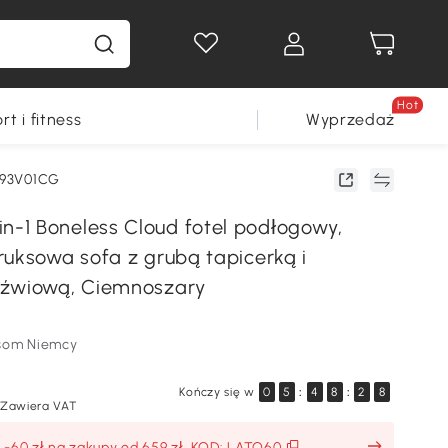
Hot
rt i fitness
Wyprzedaż
793V01CG
1 Boneless Cloud fotel podłogowy,
ruksowa sofa z grubą tapicerką i
dźwiową, Ciemnoszary
som Niemcy
Kończy się w
0
5
:
4
8
:
2
7
Zawiera VAT
: -60 zł na zakupy od 659 zł, KOD: LATO60