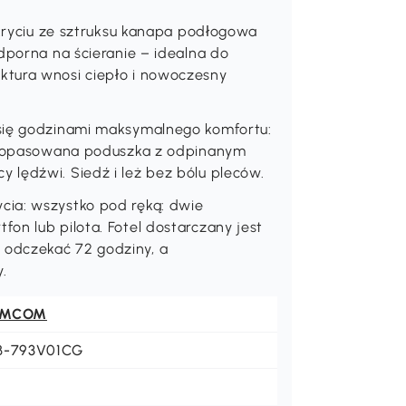
okryciu ze sztruksu kanapa podłogowa
dporna na ścieranie – idealna do
ktura wnosi ciepło i nowoczesny
 się godzinami maksymalnego komfortu:
z dopasowana poduszka z odpinanym
 lędźwi. Siedź i leż bez bólu pleców.
cia: wszystko pod ręką: dwie
on lub pilota. Fotel dostarczany jest
odczekać 72 godziny, a
.
OMCOM
B-793V01CG