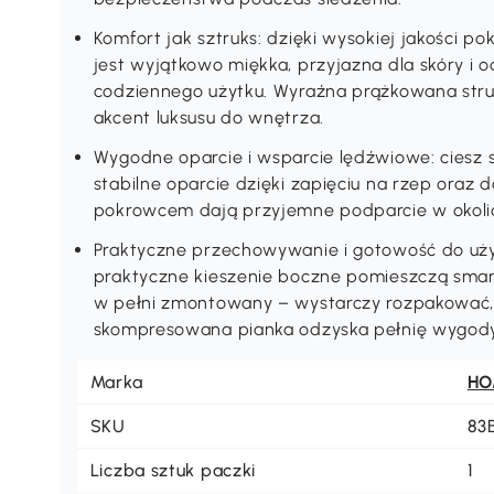
Komfort jak sztruks: dzięki wysokiej jakości p
jest wyjątkowo miękka, przyjazna dla skóry i o
codziennego użytku. Wyraźna prążkowana stru
akcent luksusu do wnętrza.
Wygodne oparcie i wsparcie lędźwiowe: ciesz
stabilne oparcie dzięki zapięciu na rzep ora
pokrowcem dają przyjemne podparcie w okolicy
Praktyczne przechowywanie i gotowość do uży
praktyczne kieszenie boczne pomieszczą smartf
w pełni zmontowany – wystarczy rozpakować, 
skompresowana pianka odzyska pełnię wygody
Marka
H
SKU
83
Liczba sztuk paczki
1