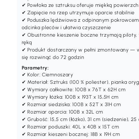
✔ Powłoka ze sztruksu oferuje miękką powierzch
✔ Zapięcie na rzep utrzymuje oparcie stabilnie
✔ Poduszka lędźwiowa z odpinanym pokrowcem
odcinka pleców i ułatwia czyszczenie
✔ Obustronne kieszenie boczne trzymają piloty, 
ręką
✔ Produkt dostarczany w pełni zmontowany — w
się rozwinąć do 72 godzin
Parametry:
✔ Kolor: Ciemnoszary
✔ Materiał: Sztruks (100 % poliester), pianka ory
✔ Wymiary całkowite: 100B x 76T x 62H cm
✔ Wymiary łóżka: 100B x 193T x 15,5H cm
✔ Rozmiar siedziska: 100B x 52T x 31H cm
✔ Rozmiar oparcia: 100B x 32L cm
✔ Grubość: 15,5 cm (łóżko), 31 cm (siedzenie), 25
✔ Rozmiar poduszki: 40L x 40B x 15T cm
✔ Rozmiar kieszeni bocznej: 18B x 19H cm