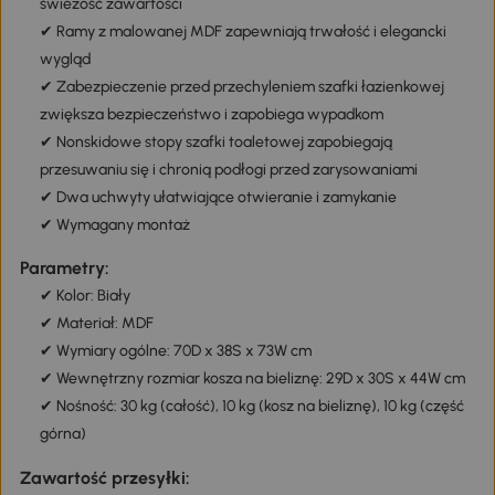
świeżość zawartości
✔ Ramy z malowanej MDF zapewniają trwałość i elegancki
wygląd
✔ Zabezpieczenie przed przechyleniem szafki łazienkowej
zwiększa bezpieczeństwo i zapobiega wypadkom
✔ Nonskidowe stopy szafki toaletowej zapobiegają
przesuwaniu się i chronią podłogi przed zarysowaniami
✔ Dwa uchwyty ułatwiające otwieranie i zamykanie
✔ Wymagany montaż
Parametry:
✔ Kolor: Biały
✔ Materiał: MDF
✔ Wymiary ogólne: 70D x 38S x 73W cm
✔ Wewnętrzny rozmiar kosza na bieliznę: 29D x 30S x 44W cm
✔ Nośność: 30 kg (całość), 10 kg (kosz na bieliznę), 10 kg (część
górna)
Zawartość przesyłki: