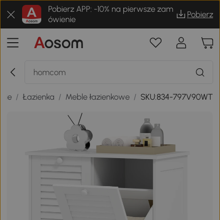
Pobierz APP: -10% na pierwsze zam
Pobierz
ówienie
anie
/
Łazienka
/
Meble łazienkowe
/
SKU:834-797V90WT