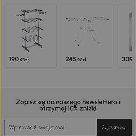
190
245
309
,90zł
,90zł
,
Zapisz się do naszego newslettera i
otrzymaj 10% zniżki
Subskrybuj