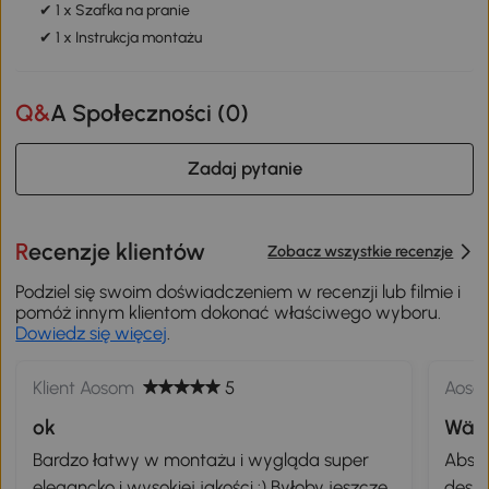
✔ 1 x Szafka na pranie
✔ 1 x Instrukcja montażu
Q&A Społeczności (
0
)
Zadaj pytanie
Recenzje klientów
Zobacz wszystkie recenzje
Podziel się swoim doświadczeniem w recenzji lub filmie i
pomóż innym klientom dokonać właściwego wyboru.
Dowiedz się więcej
.
Klient Aosom
5
Aoso
ok
Wäs
Bardzo łatwy w montażu i wygląda super
Absol
elegancko i wysokiej jakości :) Byłoby jeszcze
des 