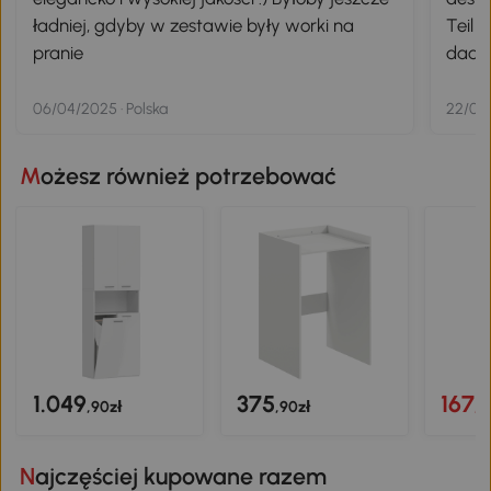
ładniej, gdyby w zestawie były worki na
Teil 
pranie
dadur
gut v
Trans
06/04/2025 · Polska
22/06
Możesz również potrzebować
1.049
375
167
,90zł
,90zł
,9
Najczęściej kupowane razem