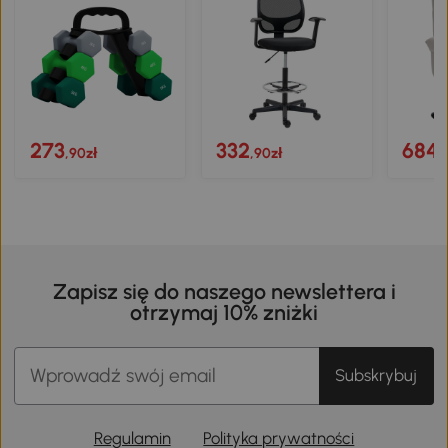
273
332
684
,90zł
,90zł
,
Zapisz się do naszego newslettera i
otrzymaj 10% zniżki
Subskrybuj
Regulamin
Polityka prywatności