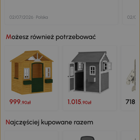
02/07/2026 · Polska
02/07/
Możesz również potrzebować
999
1.015
718
,90zł
,90zł
,9
Najczęściej kupowane razem