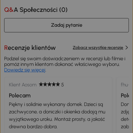
Q&A Społeczności (
0
)
Zadaj pytanie
Recenzje klientów
Zobacz wszystkie recenzje
Podziel się swoim doświadczeniem w recenzji lub filmie i
pomóż innym klientom dokonać właściwego wyboru.
Dowiedz się więcej
.
Klient Aosom
5
fhu-f
Polecam
Pol
Piękny i solidnie wykonany domek. Dzieci są
Domek
zachwycone, a doniczki i okienka dodają mu
zdjęc
wyjątkowego uroku. Montaż prosty, a jakość
detal
drewna bardzo dobra.
zabaw