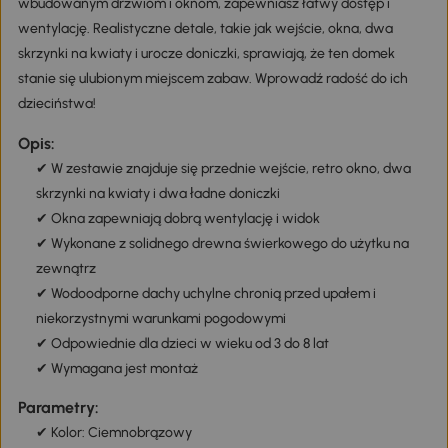
wbudowanym drzwiom i oknom, zapewniasz łatwy dostęp i
wentylację. Realistyczne detale, takie jak wejście, okna, dwa
skrzynki na kwiaty i urocze doniczki, sprawiają, że ten domek
stanie się ulubionym miejscem zabaw. Wprowadź radość do ich
dzieciństwa!
Opis:
✔ W zestawie znajduje się przednie wejście, retro okno, dwa
skrzynki na kwiaty i dwa ładne doniczki
✔ Okna zapewniają dobrą wentylację i widok
✔ Wykonane z solidnego drewna świerkowego do użytku na
zewnątrz
✔ Wodoodporne dachy uchylne chronią przed upałem i
niekorzystnymi warunkami pogodowymi
✔ Odpowiednie dla dzieci w wieku od 3 do 8 lat
✔ Wymagana jest montaż
Parametry:
✔ Kolor: Ciemnobrązowy