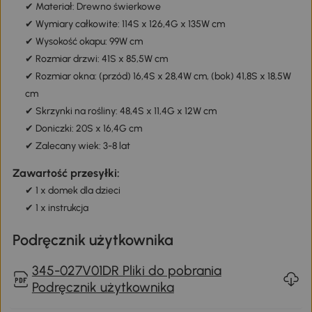
✔ Materiał: Drewno świerkowe
✔ Wymiary całkowite: 114S x 126,4G x 135W cm
✔ Wysokość okapu: 99W cm
✔ Rozmiar drzwi: 41S x 85,5W cm
✔ Rozmiar okna: (przód) 16,4S x 28,4W cm, (bok) 41,8S x 18,5W
cm
✔ Skrzynki na rośliny: 48,4S x 11,4G x 12W cm
✔ Doniczki: 20S x 16,4G cm
✔ Zalecany wiek: 3-8 lat
Zawartość przesyłki:
✔ 1 x domek dla dzieci
✔ 1 x instrukcja
Podręcznik użytkownika
345-027V01DR Pliki do pobrania
Podręcznik użytkownika