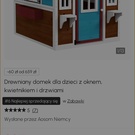
1
/
13
-60 zł od 659 zł
Drewniany domek dla dzieci z oknem,
kwietnikiem i drzwiami
#6 Najlepiej sprzedający się
w
Zabawki
5
(7)
Wysłane przez Aosom Niemcy