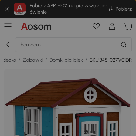
Pobierz APP: -10% na pierwsze zam
Pobierz
ówienie
Dziecko
/
Zabawki
/
Domki dla lalek
/
SKU:345-027V01DR