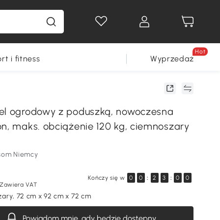
Hot
rt i fitness
Wyprzedaż
el ogrodowy z poduszką, nowoczesna
on, maks. obciążenie 120 kg, ciemnoszary
som Niemcy
Kończy się w
0
0
:
2
2
:
5
9
Zawiera VAT
ary, 72 cm x 92 cm x 72 cm
Powiadom mnie, gdy będzie dostępny