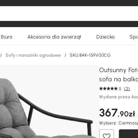
Biuro
Akcesoria dla zwierząt
Dziecko
Spo
/
Sofy i narożniki ogrodowe
/
SKU:84K-159V00CG
Outsunny Fot
sofa na balk
5
(2)
Wysłane przez Ao
367
,90zł
Wybierz:
Ciemnosz