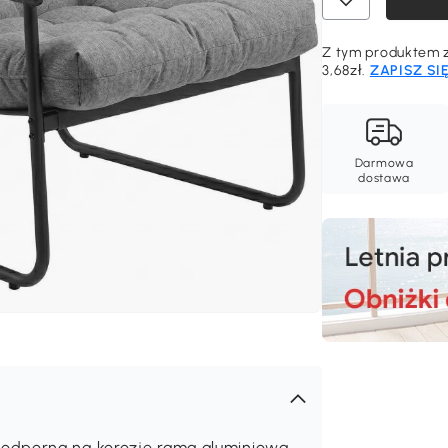
Z tym produktem z
3,68zł.
ZAPISZ SI
Darmowa
dostawa
 odporna na korozję rama aluminiowa