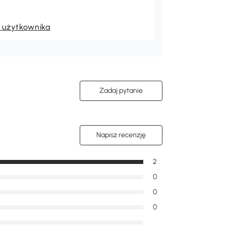
 użytkownika
Zadaj pytanie
Napisz recenzję
2
0
0
0