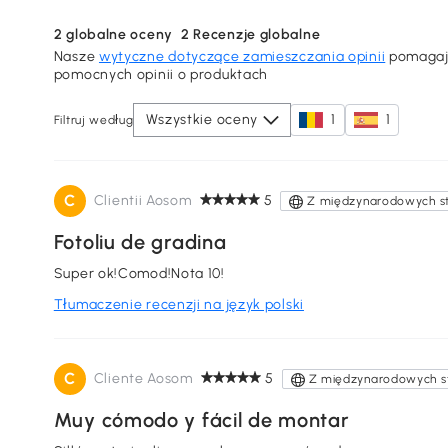
2
globalne oceny
2
Recenzje globalne
Nasze
wytyczne dotyczące zamieszczania opinii
pomagają
pomocnych opinii o produktach
Wszystkie oceny
1
1
Filtruj według
C
Clientii Aosom
5
Z międzynarodowych s
Fotoliu de gradina
Super ok!Comod!Nota 10!
Tłumaczenie recenzji na język polski
C
Cliente Aosom
5
Z międzynarodowych s
Muy cómodo y fácil de montar