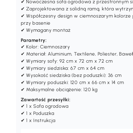
✔ Nowoczesna sofa ogrodowa z przestronnym s
✔ Zaprojektowana z solidną ramą, która wytrzy
✔ Współczesny design w ciemnoszarym kolorze p
przy basenie
✔ Wymagany montaż
Parametry:
✔ Kolor: Ciemnoszary
✔ Materiał: Aluminium, Textilene, Poliester, Bawe
✔ Wymiary sofy: 92 cm x 72 cm x 72 cm
✔ Wymiary siedziska: 67 cm x 64 cm
✔ Wysokość siedziska (bez poduszki): 36 cm
✔ Wymiary poduszki: 120 cm x 66 cm x 14 cm
✔ Maksymalne obciążenie: 120 kg
Zawartość przesyłki:
✔ 1 x Sofa ogrodowa
✔ 1 x Poduszka
✔ 1 x Instrukcja