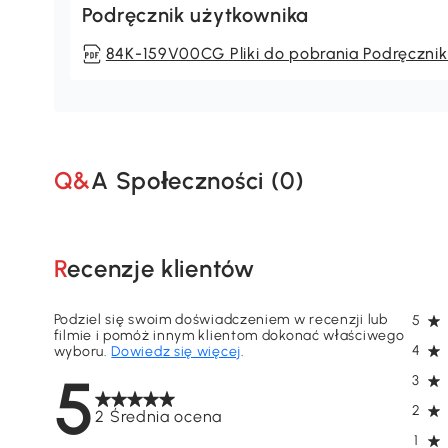
Podręcznik użytkownika
84K-159V00CG Pliki do pobrania Podręcznik
Q&A Społeczności (
0
)
Recenzje klientów
Podziel się swoim doświadczeniem w recenzji lub
5
filmie i pomóż innym klientom dokonać właściwego
4
wyboru.
Dowiedz się więcej
.
5
3
2
2 Średnia ocena
1