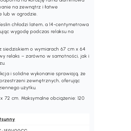
anie na zewnątrz i łatwe
e lub w ogrodzie.
eslin chłodzi latem, a 14-centymetrowa
tując wygodę podczas relaksu na
z siedziskiem o wymiarach 67 cm x 64
y relaks – zarówno w samotności, jak i
zu.
cja i solidne wykonanie sprawiają, że
przestrzeni zewnętrznych, oferując
ziennego użytku.
 x 72 cm. Maksymalne obciążenie: 120
tsunny
K-159V00CG