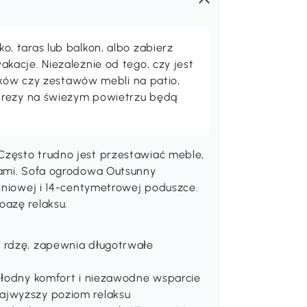
 taras lub balkon, albo zabierz
acje. Niezależnie od tego, czy jest
maków czy zestawów mebli na patio,
prezy na świeżym powietrzu będą
Często trudno jest przestawiać meble,
iami. Sofa ogrodowa Outsunny
miniowej i 14-centymetrowej poduszce.
oazę relaksu.
a rdzę, zapewnia długotrwałe
chłodny komfort i niezawodne wsparcie
ajwyższy poziom relaksu