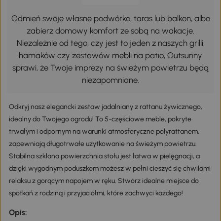
Odmień swoje własne podwórko, taras lub balkon, albo
zabierz domowy komfort ze sobą na wakacje.
Niezależnie od tego, czy jest to jeden z naszych grilli,
hamaków czy zestawów mebli na patio, Outsunny
sprawi, że Twoje imprezy na świeżym powietrzu będą
niezapomniane.
Odkryj nasz elegancki zestaw jadalniany z rattanu żywicznego,
idealny do Twojego ogrodu! To 5-częściowe meble, pokryte
trwałym i odpornym na warunki atmosferyczne polyrattanem,
zapewniają długotrwałe użytkowanie na świeżym powietrzu.
Stabilna szklana powierzchnia stołu jest łatwa w pielęgnacji, a
dzięki wygodnym poduszkom możesz w pełni cieszyć się chwilami
relaksu z gorącym napojem w ręku. Stwórz idealne miejsce do
spotkań z rodziną i przyjaciółmi, które zachwyci każdego!
Opis: