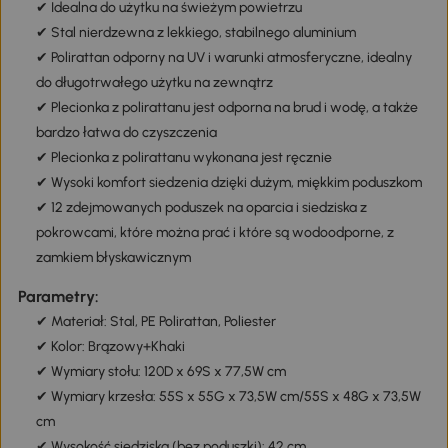
✔ Idealna do użytku na świeżym powietrzu
✔ Stal nierdzewna z lekkiego, stabilnego aluminium
✔ Polirattan odporny na UV i warunki atmosferyczne, idealny
do długotrwałego użytku na zewnątrz
✔ Plecionka z polirattanu jest odporna na brud i wodę, a także
bardzo łatwa do czyszczenia
✔ Plecionka z polirattanu wykonana jest ręcznie
✔ Wysoki komfort siedzenia dzięki dużym, miękkim poduszkom
✔ 12 zdejmowanych poduszek na oparcia i siedziska z
pokrowcami, które można prać i które są wodoodporne, z
zamkiem błyskawicznym
Parametry:
✔ Materiał: Stal, PE Polirattan, Poliester
✔ Kolor: Brązowy+Khaki
✔ Wymiary stołu: 120D x 69S x 77,5W cm
✔ Wymiary krzesła: 55S x 55G x 73,5W cm/55S x 48G x 73,5W
cm
✔ Wysokość siedziska (bez poduszki): 42 cm