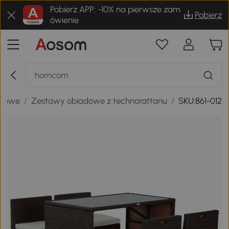
Pobierz APP: -10% na pierwsze zam
Pobierz
ówienie
adowe
/
Zestawy obiadowe z technorattanu
/
SKU:861-012