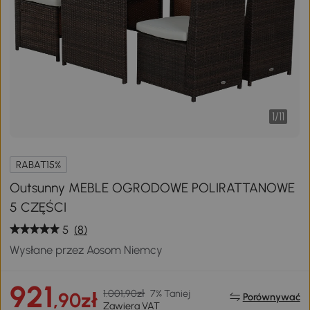
1
/
11
RABAT15%
Outsunny MEBLE OGRODOWE POLIRATTANOWE
5 CZĘŚCI
5
(8)
Wysłane przez Aosom Niemcy
921
1.001,90zł
7% Taniej
,90zł
Porównywać
Zawiera VAT