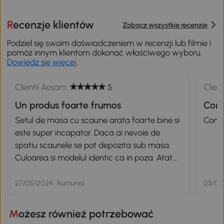
Recenzje klientów
Zobacz wszystkie recenzje
Podziel się swoim doświadczeniem w recenzji lub filmie i
pomóż innym klientom dokonać właściwego wyboru.
Dowiedz się więcej
.
Clientii Aosom
5
Clien
Un produs foarte frumos
Con
Setul de masa cu scaune arata foarte bine si
Conf
este super incapator. Daca ai nevoie de
spatiu scaunele se pot depozita sub masa.
Culoarea si modelul identic ca in poza. Atat
ca spatarele sunt cam rigide, dar se poate
rezolva cu o perna pentru spatar. Pretul
27/05/2024 · Rumunia
05/08/
foarte bun. Recomand.
Możesz również potrzebować