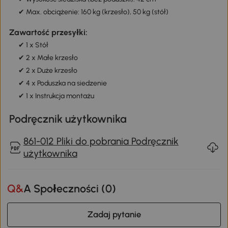
✔ Max. obciążenie: 160 kg (krzesło), 50 kg (stół)
Zawartość przesyłki:
✔ 1 x Stół
✔ 2 x Małe krzesło
✔ 2 x Duże krzesło
✔ 4 x Poduszka na siedzenie
✔ 1 x Instrukcja montażu
Podręcznik użytkownika
861-012 Pliki do pobrania Podręcznik
użytkownika
Q&A Społeczności (
0
)
Zadaj pytanie