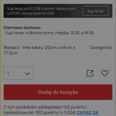
Kup teraz za
811,27zł
z kodem rabatowym:
Kup teraz
LATO12 i zaoszczędź 110,63zł
Darmowa dostawa
: Kup teraz, a dostarczymy między 12.08, a 14.08.
Wybierz:
Inne kolory, 120cm x 69cm x
Dostępność
77,5cm
Dodaj do koszyka
Z tym produktem zdobędziesz 922 punkt(y)
lojalnościowy(e). 922 punkt(y) = 9,22zł.
ZAPISZ SIĘ