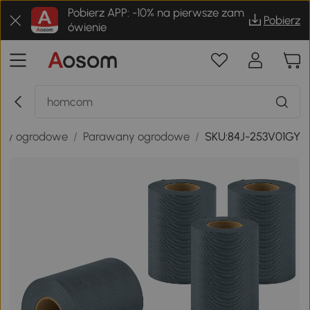
Pobierz APP: -10% na pierwsze zam
Pobierz
ówienie
doby ogrodowe
/
Parawany ogrodowe
/
SKU:84J-253V01GY