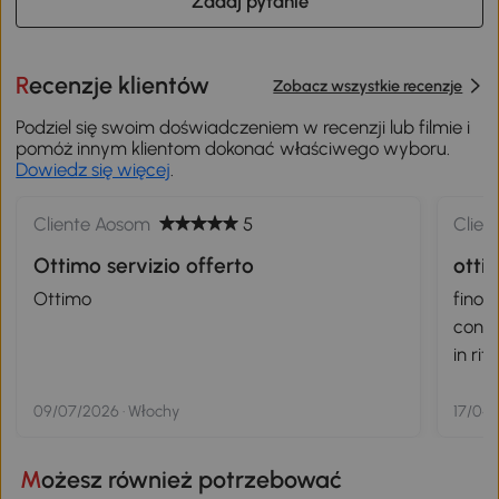
Zadaj pytanie
Recenzje klientów
Zobacz wszystkie recenzje
Podziel się swoim doświadczeniem w recenzji lub filmie i
pomóż innym klientom dokonać właściwego wyboru.
Dowiedz się więcej
.
Cliente Aosom
5
Clien
Ottimo servizio offerto
otti
Ottimo
fino 
conse
in rit
09/07/2026 · Włochy
17/04/
Możesz również potrzebować