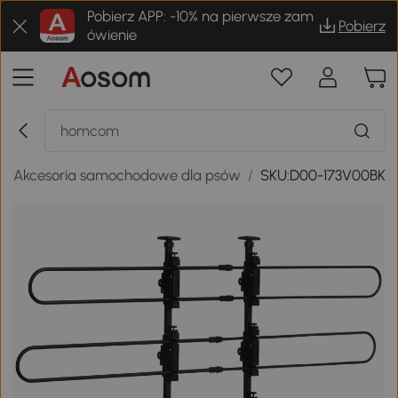
Pobierz APP: -10% na pierwsze zam
Pobierz
ówienie
/
Akcesoria samochodowe dla psów
/
SKU:D00-173V00BK