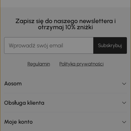
299
485
279
,90zł
,90zł
,
Zapisz się do naszego newslettera i
otrzymaj 10% zniżki
Subskrybuj
Regulamin
Polityka prywatności
Aosom
Obsługa klienta