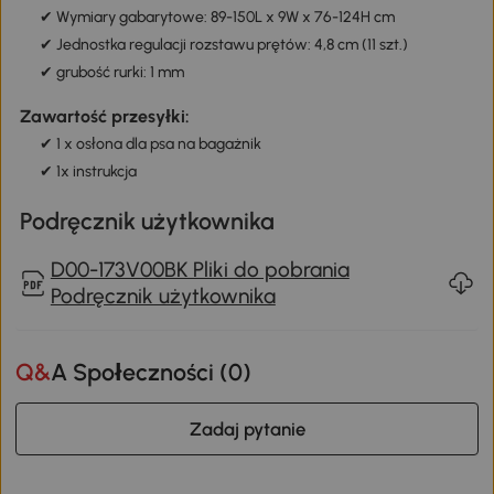
Parametry:
✔ Czarny kolor
✔ Materiał: stal, PP
✔ Wymiary gabarytowe: 89-150L x 9W x 76-124H cm
✔ Jednostka regulacji rozstawu prętów: 4,8 cm (11 szt.)
✔ grubość rurki: 1 mm
Zawartość przesyłki:
✔ 1 x osłona dla psa na bagażnik
✔ 1x instrukcja
Podręcznik użytkownika
D00-173V00BK Pliki do pobrania
Podręcznik użytkownika
Q&A Społeczności (
0
)