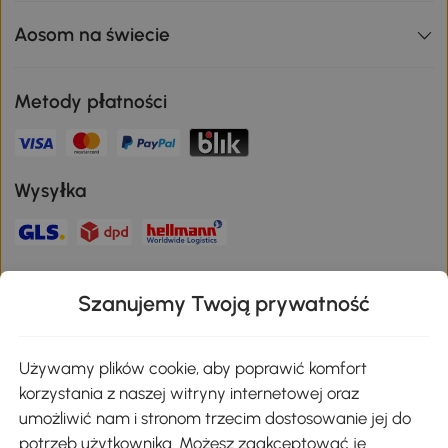
Moje konto
Aosom na świecie
Metody płatności
Wysyłka
Szanujemy Twoją prywatność
Bezpieczna płatność
Używamy plików cookie, aby poprawić komfort
korzystania z naszej witryny internetowej oraz
umożliwić nam i stronom trzecim dostosowanie jej do
Pobierz aplikację Aosom
potrzeb użytkownika. Możesz zaakceptować je