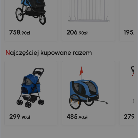
758
206
195
,90zł
,90zł
,9
Najczęściej kupowane razem