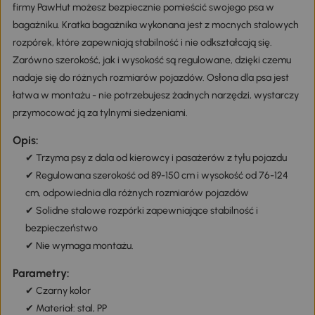
Szczegóły
Często podróżujesz ze zwierzętami? Dzięki tej osłonie dla psa
firmy PawHut możesz bezpiecznie pomieścić swojego psa w
bagażniku. Kratka bagażnika wykonana jest z mocnych stalowych
rozpórek, które zapewniają stabilność i nie odkształcają się.
Zarówno szerokość, jak i wysokość są regulowane, dzięki czemu
Osobiste zniżki dla Ciebie
nadaje się do różnych rozmiarów pojazdów. Osłona dla psa jest
łatwa w montażu - nie potrzebujesz żadnych narzędzi, wystarczy
przymocować ją za tylnymi siedzeniami.
Cena detaliczna:
Twoja cena:
294
264
,90zł
,90zł
Opis:
✔ Trzyma psy z dala od kierowcy i pasażerów z tyłu pojazdu
✔ Regulowana szerokość od 89-150 cm i wysokość od 76-124
30,00zł rabatu
, zostało tylko
, aby
1h 59m 59s
cm, odpowiednia dla różnych rozmiarów pojazdów
z niego skorzystać.
✔ Solidne stalowe rozpórki zapewniające stabilność i
bezpieczeństwo
Pobierz teraz
✔ Nie wymaga montażu.