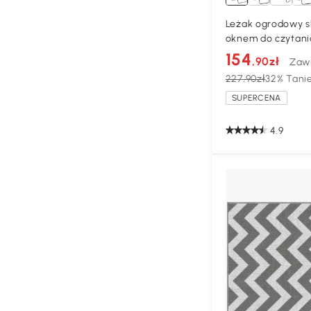
Leżak ogrodowy s
oknem do czytani
154
,90zł
Zaw
227,90zł
32% Tanie
SUPERCENA
4.9