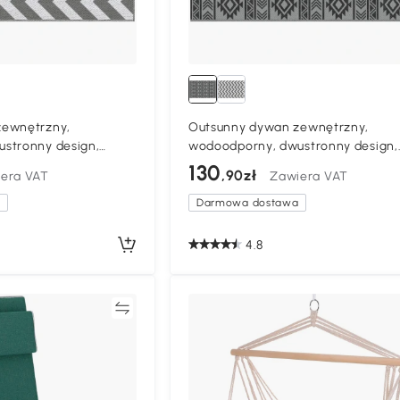
zewnętrzny,
Outsunny dywan zewnętrzny,
stronny design,
wodoodporny, dwustronny design,
włókno z tworzywa
wysokiej jakości włókno plastikowe
130
,90zł
era VAT
Zawiera VAT
zary+biały, 121 x 182
czarny+szary, 182 x 274cm
a
Darmowa dostawa
4.8
Porównywać
Porównyw