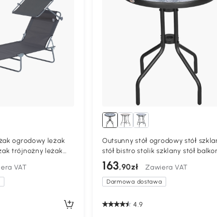
eżak ogrodowy leżak
Outsunny stół ogrodowy stół szkla
ak trójnożny leżak
stół bistro stolik szklany stół balk
szkło bezpieczne śr. 60 x wys. 70 
163
,90zł
era VAT
Zawiera VAT
a
Darmowa dostawa
4.9