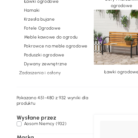
Ławki ogrodowe
ogrodowe
Hamaki
Krzesła bujane
Fotele Ogrodowe
Meble kawowe do ogrodu
Pokrowce na meble ogrodowe
Poduszki ogrodowe
Dywany zewnętrzne
Ławki ogrodow
Zadaszenia i osłony
Architektura ogrodowa
Donice i uprawa roślin
Pokazano 451-480 z 932 wyniki dla
Dekoracje i ozdoby ogrodowe
produktu
Ogród i taras
Wysłane przez
Narzędzia ogrodnicze
Aosom Niemcy (932)
Budownictwo
Pawilony ogrodowe i namioty
Marka
Pokrowce na meb