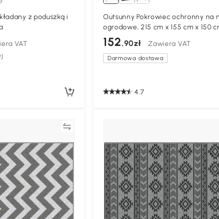
kładany z poduszką i
Outsunny Pokrowiec ochronny na 
a
ogrodowe, 215 cm x 155 cm x 150 c
Czarny
152
,90zł
iera VAT
Zawiera VAT
j
Darmowa dostawa
4.7
Porównywać
Porównyw