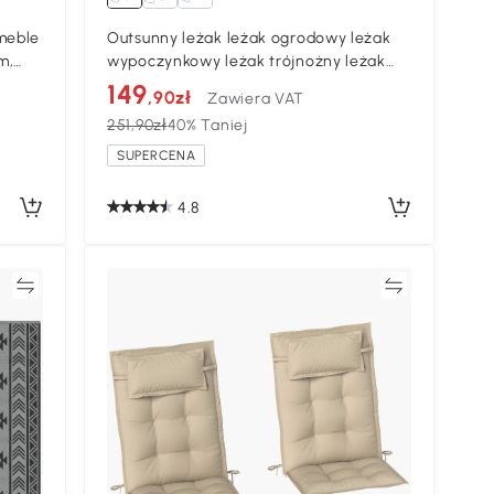
meble
Outsunny leżak leżak ogrodowy leżak
m,
wypoczynkowy leżak trójnożny leżak
składany kolor czarny
149
,90zł
Zawiera VAT
251,90zł
40% Taniej
SUPERCENA
4.8
ać
Porównywać