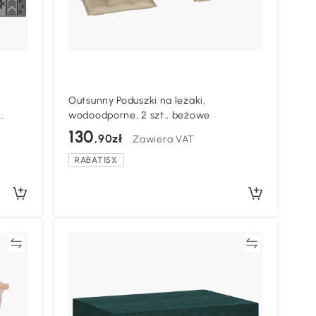
Outsunny Poduszki na leżaki,
wodoodporne, 2 szt., beżowe
,
130
,90zł
Zawiera VAT
RABAT15%
ać
Porównywać