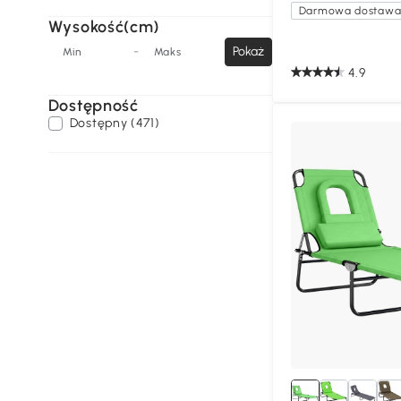
Darmowa dostaw
Wysokość(cm)
-
Pokaż
Min
Maks
4.9
Dostępność
Dostępny (471)