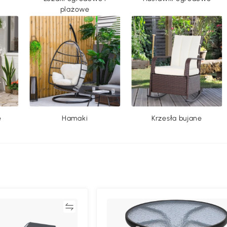
plażowe
e
Hamaki
Krzesła bujane
Porównywać
Porównyw
le
Poduszki ogrodowe
Dywany zewnętrzne