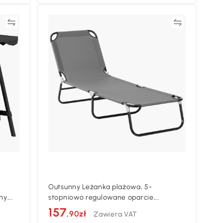
ać
Porównywać
Outsunny Leżanka plażowa, 5-
ny,
stopniowo regulowane oparcie,
iał
szybkoschnąca, rama metalowa, 188 x
157
,90zł
Zawiera VAT
56 x 28 cm, Szary