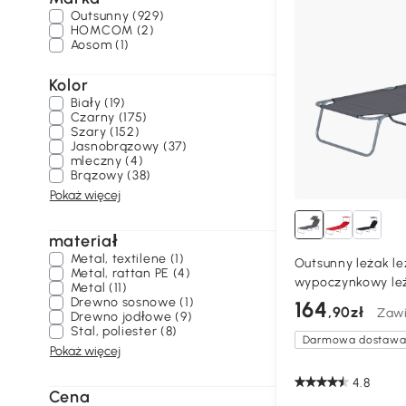
Outsunny (929)
ogrodowe
HOMCOM (2)
Aosom (1)
Kolor
Biały (19)
Czarny (175)
Szary (152)
Jasnobrązowy (37)
mleczny (4)
Brązowy (38)
Pokaż więcej
materiał
Metal, textilene (1)
Outsunny leżak l
Metal, rattan PE (4)
wypoczynkowy leż
Metal (11)
składany szary
Drewno sosnowe (1)
164
,90zł
Zawi
Drewno jodłowe (9)
Stal, poliester (8)
Darmowa dostaw
Pokaż więcej
4.8
Cena