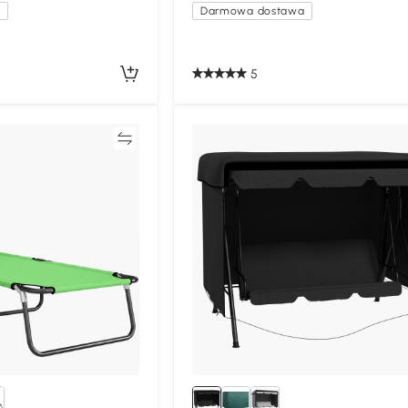
a
Darmowa dostawa
5
Porównywać
Porównyw