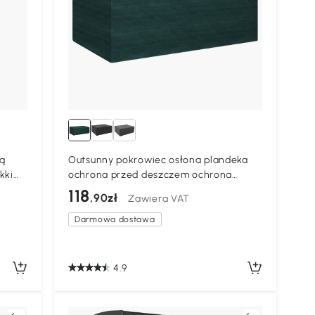
ką
Outsunny pokrowiec osłona plandeka
kki
ochrona przed deszczem ochrona
przed promieniowaniem UV meble
118
,90zł
Zawiera VAT
ogrodowe
Darmowa dostawa
4.9