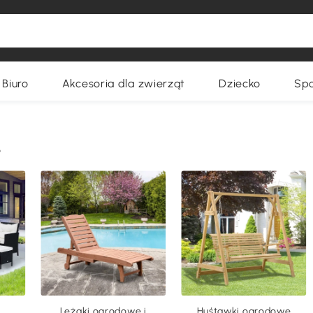
Biuro
Akcesoria dla zwierząt
Dziecko
Spo
e
Leżaki ogrodowe i
Huśtawki ogrodowe