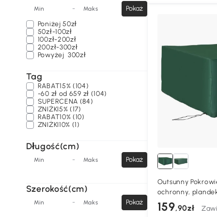
-
Pokaż
Min
Maks
Poniżej
50zł
50zł-100zł
100zł-200zł
200zł-300zł
Powyżej
300zł
Tag
RABAT15% (104)
-60 zł od 659 zł (104)
SUPERCENA (84)
ZNIŻKI5% (17)
RABAT10% (10)
ZNIŻKI10% (1)
Długość(cm)
-
Pokaż
Min
Maks
Outsunny Pokrowi
Szerokość(cm)
ochronny, plande
-
Pokaż
ogrodowe, 135 x 1
Min
Maks
159
,90zł
Zawi