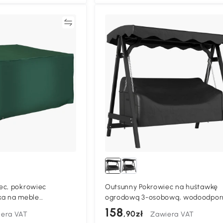
Porównywać
Porównyw
ec, pokrowiec
Outsunny Pokrowiec na huśtawkę
ka na meble
ogrodową 3-osobową, wodoodpor
35 x 75 cm
wiatroodporny, UV-odporny, mater
158
,90zł
era VAT
Zawiera VAT
Oxford 420D