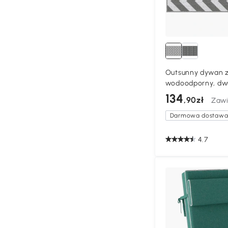
Outsunny dywan 
wodoodporny, dwu
wysokiej jakości 
134
,90zł
Zawi
sztucznego, jasnos
cm
Darmowa dostaw
4.7