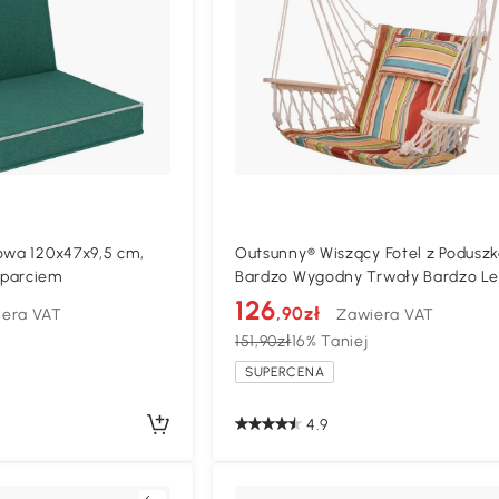
owa 120x47x9,5 cm,
Outsunny® Wiszący Fotel z Podusz
oparciem
Bardzo Wygodny Trwały Bardzo Le
Łatwy do Przenoszenia
126
,90zł
era VAT
Zawiera VAT
151,90zł
16% Taniej
SUPERCENA
4.9