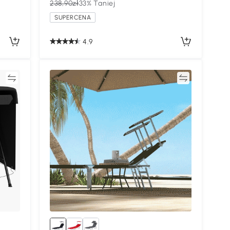
238,90zł
33% Taniej
SUPERCENA
4.9
ać
Porównywać