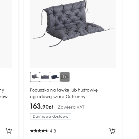
1+
ny
Poduszka na ławkę lub huśtawkę
onowy
ogrodową szara Outsunny
cm
163
,90zł
Zawiera VAT
Darmowa dostawa
4.8