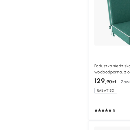
Poduszka siedzisk
wodoodporna, z 
129
,90zł
Zawi
RABAT15%
5