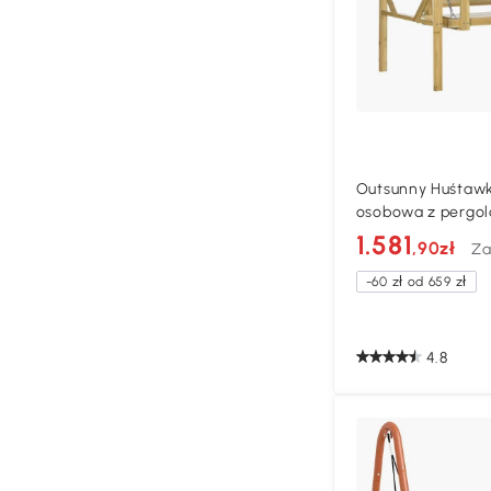
Outsunny Huśtaw
osobowa z pergol
1.581
,90zł
Za
-60 zł od 659 zł
4.8