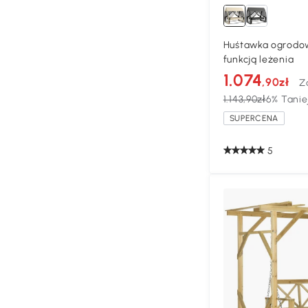
Huśtawka ogrodow
funkcją leżenia
1.074
,90zł
Z
1.143,90zł
6% Tanie
SUPERCENA
5