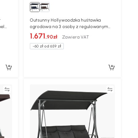
t
Outsunny Hollywoodzka huśtawka
el
ogrodowa na 3 osoby z regulowanym
dachem Texteline
1.671
,90zł
Zawiera VAT
-60 zł od 659 zł
ać
Porównywać