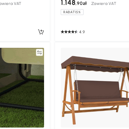
1.148
,90zł
awiera VAT
Zawiera VAT
RABAT15%
4.9
Porównywać
Porównyw