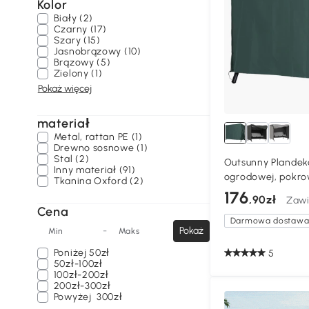
Kolor
Biały (2)
Czarny (17)
Szary (15)
Jasnobrązowy (10)
Brązowy (5)
Zielony (1)
Pokaż więcej
materiał
Metal, rattan PE (1)
Drewno sosnowe (1)
Stal (2)
Outsunny Plandek
Inny materiał (91)
ogrodowej, pokro
Tkanina Oxford (2)
ochrona przed sł
176
,90zł
Zawi
Cena
Darmowa dostaw
-
Pokaż
Min
Maks
Poniżej
50zł
5
50zł-100zł
100zł-200zł
200zł-300zł
Powyżej
300zł