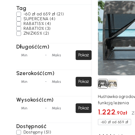
Tag
-60 zł od 659 zł (21)
SUPERCENA (4)
RABAT15% (4)
RABAT10% (3)
ZNIŻKI5% (2)
Długość(cm)
-
Pokaż
Min
Maks
Szerokość(cm)
-
Pokaż
Min
Maks
Huśtawka ogrodow
Wysokość(cm)
funkcją leżenia
-
Pokaż
Min
Maks
1.222
,90zł
Z
-60 zł od 659 zł
Dostępność
Dostępny (51)