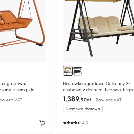
ka ogrodowa,
Huśtawka ogrodowa Outsunny 3-
kami, z ramą, do
osobowa z dachem, beżowo-brąz
 174 x 120 x 162 cm,
121×208×172 cm
1.389
,90zł
awiera VAT
Zawiera VAT
Darmowa dostawa
4.9