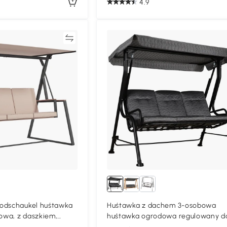
4.9
Porównywać
Porównyw
odschaukel huśtawka
Huśtawka z dachem 3-osobowa
wa, z daszkiem,
huśtawka ogrodowa regulowany d
ki atmosferyczne,
przeciwsłoneczny tekstylina