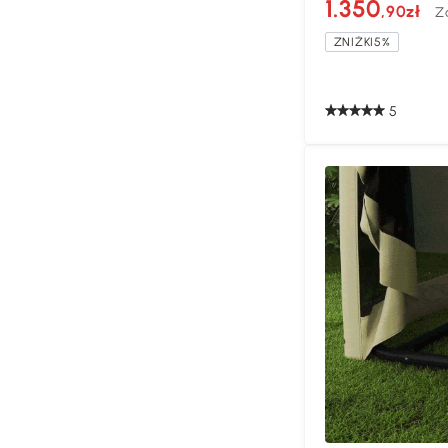
1.350
,90zł
Z
Beige + Schwarz
ZNIŻKI5%
5