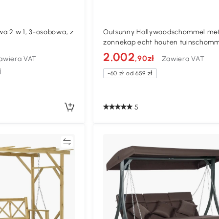
a 2 w 1, 3-osobowa, z
Outsunny Hollywoodschommel me
zonnekap echt houten tuinschomm
Schommelbank Schommel met
2.002
,90zł
awiera VAT
Zawiera VAT
ligfunctie van larikshout voor 3
j
personen
-60 zł od 659 zł
5
Porównywać
Porównyw