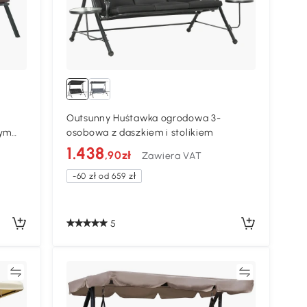
Outsunny Huśtawka ogrodowa 3-
nym
osobowa z daszkiem i stolikiem
1.438
,90zł
Zawiera VAT
-60 zł od 659 zł
5
ać
Porównywać