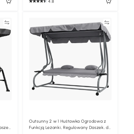
4.8
ać
Porównywać
Outsunny 2 w 1 Huśtawka Ogrodowa z
aszek
Funkcją Leżanki, Regulowany Daszek, do
340 kg, Stal, 200x120x164 cm, Szary