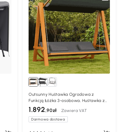
Outsunny Huśtawka Ogrodowa z
Funkcją Łóżka 3-osobowa, Huśtawka z
Drewna Modrzewiowego z
1.892
,90zł
Zawiera VAT
zary,
Regulowanym Dachem
Przeciwsłonecznym, Ławka Huśtawka
Darmowa dostawa
Obciążenie 250kg, Leżak Ogrodowy na
Taras, 225,5 x 113 x 180 cm Szary+Teak