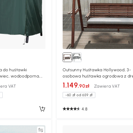
a do huśtawki
Outsunny Huśtawka Hollywood, 3-
wiec, wodoodporna,
osobowa huśtawka ogrodowa z dr
ońcem, tkanina Oxford
z poduszką i półkami, maks. 330 kg
1.149
,90zł
era VAT
Zawiera VAT
karbonizowana
a
-60 zł od 659 zł
4.8
Porównywać
Porównyw