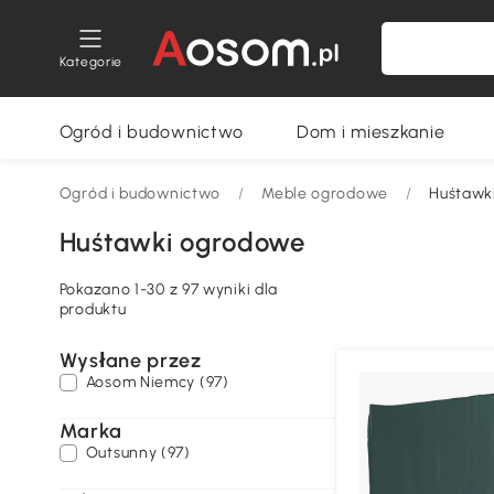
Kategorie
Ogród i budownictwo
Dom i mieszkanie
Ogród i budownictwo
/
Meble ogrodowe
/
Huśtawk
Huśtawki ogrodowe
Pokazano 1-30 z 97 wyniki dla
produktu
Wysłane przez
Aosom Niemcy (97)
Marka
Outsunny (97)