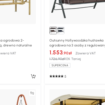
ka ogrodowa 2-
Outsunny Hollywoodzka huśtawka
ą, drewno naturalne
ogrodowa na 3 osoby z regulowa
dachem Texteline
1.553
,90zł
wiera VAT
Zawiera VAT
1.726,90zł
10% Taniej
SUPERCENA
5
Porównywać
Porównyw