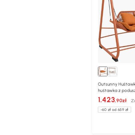
Outsunny Huśtaw
huśtawka z podusz
ogrodu, na balkon,
1.423
,90zł
Z
metal, terakota
-60 zł od 659 zł