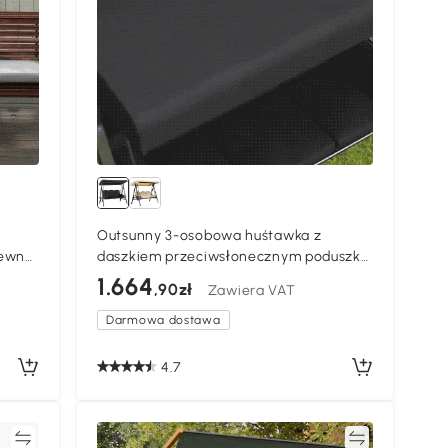
Outsunny 3-osobowa huśtawka z
ewna,
daszkiem przeciwsłonecznym poduszka
,
metal ciemnoszary
1.664
,90zł
Zawiera VAT
Darmowa dostawa
4.7
ać
Porównywać