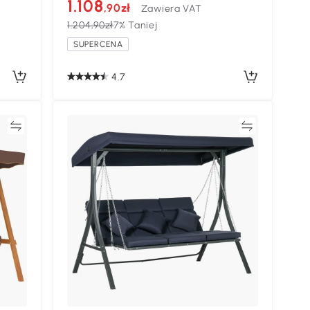
1.108
,90zł
Zawiera VAT
1.204,90zł
7% Taniej
SUPERCENA
4.7
ać
Porównywać