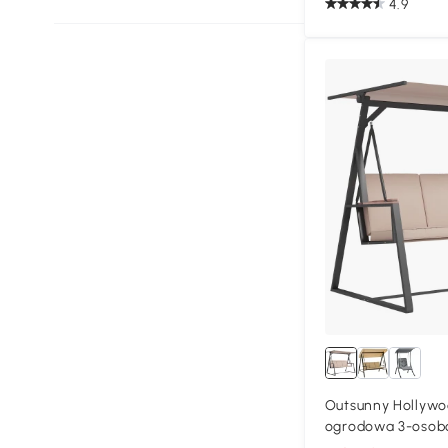
4.9
Outsunny Hollywo
ogrodowa 3-osobo
odporna na warun