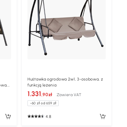
Huśtawka ogrodowa 2w1, 3-osobowa, z
owa,
funkcją leżenia
1.331
,90zł
Zawiera VAT
-60 zł od 659 zł
4.8