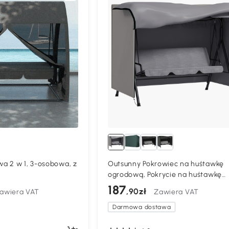
a 2 w 1, 3-osobowa, z
Outsunny Pokrowiec na huśtawkę
ogrodową, Pokrycie na huśtawkę
Hollywood, Osłona, Wodoodporny,
187
,90zł
awiera VAT
Zawiera VAT
Ochrona przed słońcem, Oxford, S
205 x 124 x 164 cm
Darmowa dostawa