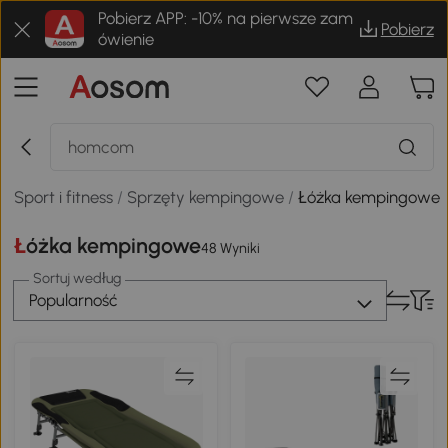
Pobierz APP: -10% na pierwsze zam
Pobierz
ówienie
Sport i fitness
/
Sprzęty kempingowe
/
Łóżka kempingowe
Łóżka kempingowe
48 Wyniki
Sortuj według
Popularność