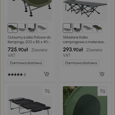
Outsunny Łóżko Polowe do
Składane łóżko
Kempingu, 200 x 85 x 40-
campingowe z materacem
55 cm, Zielone
i poduszką
725
293
,90zł
,90zł
Zawiera
Zawiera
VAT
VAT
Darmowa dostawa
Darmowa dostawa
5