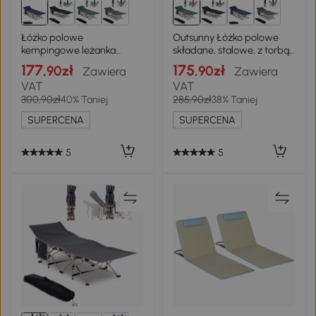
Łóżko polowe
Outsunny Łóżko polowe
kempingowe leżanka
składane, stalowe, z torbą,
kempingowa składane
zielone
177
175
,90zł
,90zł
Zawiera
Zawiera
niebieskie Outsunny
VAT
VAT
300,90zł
40% Taniej
285,90zł
38% Taniej
SUPERCENA
SUPERCENA
5
5