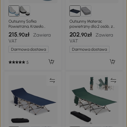
Outsunny Sofka
Outsunny Materac
Powietrzna, Krzesło
powietrzny dla 2 osób, z
Powietrzne z Podnóżkiem i
pompką ręczną, miękki i
215
202
,90zł
,90zł
Zawiera
Zawiera
Uchwytem na Kubek, do
wytrzymały,
VAT
VAT
Kempingu, Domu, Biało-
203x152x22cm, Niebieski
niebieski, 125 x 100 x 87 cm
Darmowa dostawa
Darmowa dostawa
5