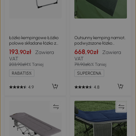
Łóżko kempingowe Łóżko
Outsunny kemping namiot,
polowe składane łóżko z
podwyższone łóżko
poduszkami Leżak
kempingowe, łóżko
193
668
,90zł
,90zł
Zawiera
Zawiera
kempingowy , czarne
polowe, namiot kopułowy z
VAT
VAT
materacem
203,90zł
4% Taniej
711,90zł
6% Taniej
nadmuchiwanym, leżanka
dla 2 osób, wodoodporny,
RABAT15%
SUPERCENA
z pompką, tafta, zielony dł.
193 x szer. 136 namiot
kempingowy łóżko
4.9
4.8
kempingowe materac
nadmuchiwany tafta