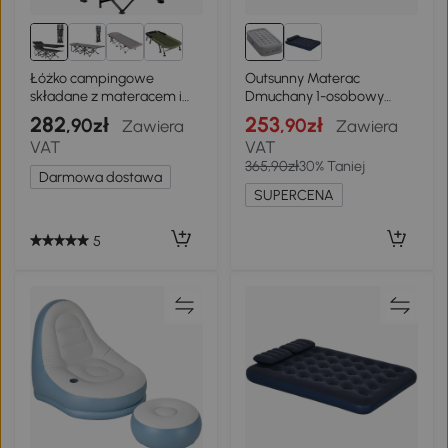
Łóżko campingowe
Outsunny Materac
składane z materacem i
Dmuchany 1-osobowy
kieszenią, czarne
Samopompujący Łóżko z
282
253
,90zł
,90zł
Zawiera
Zawiera
Wbudowaną Elektryczną
VAT
VAT
Pompką w 3 Minuty
365,90zł
30% Taniej
Flokowana Powierzchnia
Darmowa dostawa
SUPERCENA
5