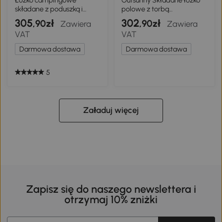
Łóżko campingowe
Outsunny Składane łóżko
składane z poduszką i
polowe z torbą
kieszenią boczną
transportową, leżanka
305
302
,90zł
,90zł
Zawiera
Zawiera
turystyczna do 200 kg, do
VAT
VAT
wnętrz i na zewnątrz, 200
x 80 x 40 cm, czarne
Darmowa dostawa
Darmowa dostawa
5
Załaduj więcej
Zapisz się do naszego newslettera i
otrzymaj 10% zniżki