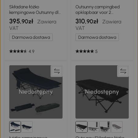
Składane łóżko
Outsunny campingbed
kempingowe Outsunny dla
opklapbaar voor 2
2 osób niebieskie 193 x 125
personen campingbed
395
310
,90zł
,90zł
Zawiera
Zawiera
x 40
opklapbed met draagtas
VAT
VAT
tot 136 kg draagvermogen
staal oxford blauw + zwart
Darmowa dostawa
Darmowa dostawa
193 x 125 x 40 cm
4.9
5
Niedostępny
Niedostępny
1+