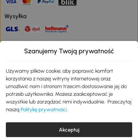
Wysyłka
Bezpieczna płatność
Szanujemy Twoją prywatność
Pobierz aplikację Aosom
Używamy plików cookie, aby poprawić komfort
korzystania z naszej witryny internetowej oraz
umożliwić nam i stronom trzecim dostosowanie jej do
Google Play
potrzeb użytkownika. Możesz zaakceptować je
wszystkie lub zarządzać nimi indywidualnie. Przeczytaj
naszą
Politykę prywatności
.
+48 22 292 29 06
kontakt@aosom.pl
Akceptuj
MH Handel GmbH, Wendenstraße 309, 20537 Hamburg Pon.-piąt.:
9:00 - 17:30