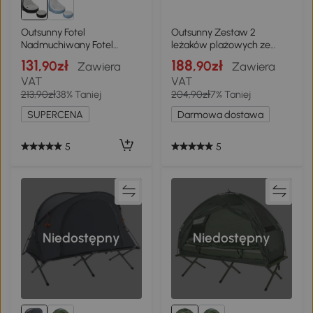
Outsunny Fotel
Outsunny Zestaw 2
Nadmuchiwany Fotel
leżaków plażowych ze
Ogrodowy, 125 x 100 x 87
składanym oparciem,
131
188
,90zł
,90zł
Zawiera
Zawiera
cm, Szary + Czarny
poduszką i kieszenią
VAT
VAT
213,90zł
38% Taniej
204,90zł
7% Taniej
SUPERCENA
Darmowa dostawa
5
5
Niedostępny
Niedostępny