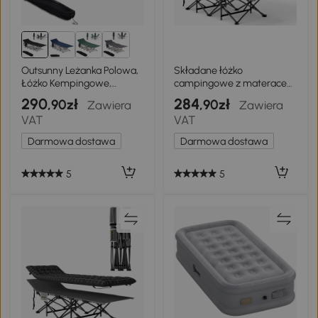
Outsunny Leżanka Polowa,
Składane łóżko
Łóżko Kempingowe,
campingowe z materacem
składane, odp. na warunki
i poduszką
290
284
,90zł
,90zł
Zawiera
Zawiera
atmosferyczne, łącznie z
VAT
VAT
Torbą Transportową, 190 x
68 x 52 cm, Czarny
Darmowa dostawa
Darmowa dostawa
5
5