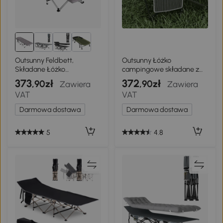
Outsunny Feldbett,
Outsunny Łóżko
Składane Łóżko
campingowe składane z
Kempingowe z Torbą na
poduszką i kieszenią
373
372
,90zł
,90zł
Zawiera
Zawiera
Ramię, Leżanka
boczną
VAT
VAT
Kempingowa z Torbą
Transportową, do 200 kg
Darmowa dostawa
Darmowa dostawa
Nośności, Poliester Oxford,
Szary, 185 x 65 x 37 cm
5
4.8