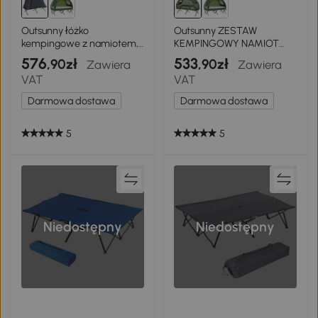
Outsunny łóżko
Outsunny ZESTAW
kempingowe z namiotem,
KEMPINGOWY NAMIOT
łóżko obozowe dla 1 osoby,
MATERAC 4 W 1
576
533
,90zł
,90zł
Zawiera
Zawiera
namiot kopułowy z
ciemnozielony
VAT
VAT
materacem dmuchanym,
szary 200x86x147 cm
Darmowa dostawa
Darmowa dostawa
5
5
Niedostępny
Niedostępny