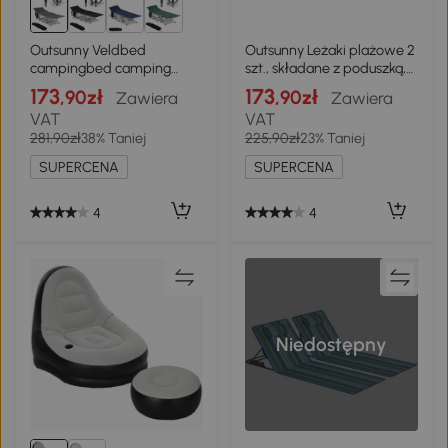
Outsunny Veldbed
Outsunny Leżaki plażowe 2
campingbed camping
szt., składane z poduszką,
ligbed verhoogd
torba, Beżowe
173
173
,90zł
,90zł
Zawiera
Zawiera
opvouwbaar draagtas
VAT
VAT
staal Oxford blauw
281,90zł
38% Taniej
225,90zł
23% Taniej
SUPERCENA
SUPERCENA
4
4
Niedostępny