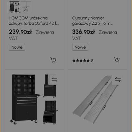
HOMCOM wózek na
Outsunny Namiot
zakupy, torba Oxford 40 l,
garażowy 2,2 x 1,6 m
design 3 kół, rama
Wodoodporny namiot na
239
336
,90zł
,90zł
Zawiera
Zawiera
aluminiowa, siedzisko,
narzędzia ze zwijaną
VAT
VAT
ciemnoszary
drzwią, dach
dwuspadowy, stalowy
Nowe
Nowe
stelaż, odporny na UV
Jasnoszary
5