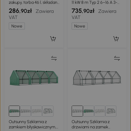
zakupy, torba 46 l, składany
11 kW 8 m Typ 2 6–16 A 3-
wózek z kieszenią
fazowy kabel CEE 16A na
286
735
,90zł
,90zł
Zawiera
Zawiera
chłodzącą, regulowany
Typ 2 z regulowaną mocą i
VAT
VAT
uchwyt, rama aluminiowa,
opóźnieniem startu
ciemnoszary
Nowe
Nowe
2+
2+
Outsunny Szklarnia z
Outsunny Szklarnia z
zamkiem błyskawicznym,
drzwiami na zamek