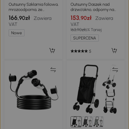
4+
1+
Outsunny Szklarnia foliowa,
Outsunny Daszek nad
mrozoodporna, ze
drzwi/okno, odporny na
zwijanymi drzwiami na
warunki atmosferyczne,
166
153
,90zł
,90zł
Zawiera
Zawiera
zamek 350 x 100 x 80 cm
przezroczysty, aluminiowe
VAT
VAT
Zielony
pręty łączące/poliwęglan,
163,90zł
6% Taniej
110 x 60 x 18 cm
Nowe
SUPERCENA
5