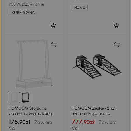
758,90zł
23% Taniej
Nowe
SUPERCENA
HOMCOM Stojak na
HOMCOM Zestaw 2 szt.
parasole z wyjmowaną
hydraulicznych ramp
tacą ociekową, stojak na
podjazdowych regulowana
175
777
,90zł
,90zł
Zawiera
Zawiera
parasole z 21 otworami i 24
wysokość rampa
VAT
VAT
haczykami, stal, biały
krawężnikowa udźwig 3 t,