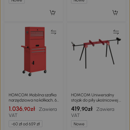
HOMCOM Mobilna szafka
HOMCOM Uniwersalny
narzędziowa na kółkach, 6
stojak do piły ukośnicowej z
szuflad, 2 szafki, stal,
wysuwanymi rolkami i
1.036
419
,90zł
,90zł
Zawiera
Zawiera
zamykana, czerwony
ramionami
VAT
VAT
podpierającymi, przenośny
stojak z składanymi
-60 zł od 659 zł
Nowe
nogami