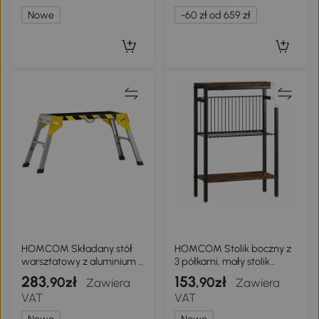
rampa krawężnikowa do
Nowe
-60 zł od 659 zł
opon do 23 cm
HOMCOM Składany stół
HOMCOM Stolik boczny z
warsztatowy z aluminium z
3 półkami, mały stolik
uchwytem,
nocny z metalowym
283
153
,90zł
,90zł
Zawiera
Zawiera
antypoślizgowy, 150 kg, 110
stelażem, Rustykalny Brąz
VAT
VAT
x 32 x 50 cm
do salonu
Nowe
Nowe