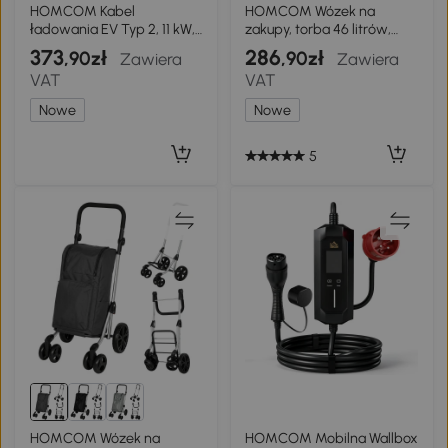
HOMCOM Kabel
HOMCOM Wózek na
ładowania EV Typ 2, 11 kW,
zakupy, torba 46 litrów,
16 A, Mode 3, 3-fazowy, 5 m
składany wózek z kieszenią
373
286
,90zł
,90zł
Zawiera
Zawiera
– przedłużacz dla
chłodzącą, regulowany
VAT
VAT
samochodów
uchwyt, rama aluminiowa,
elektrycznych i hybryd
czarny
Nowe
Nowe
plug-in
5
HOMCOM Wózek na
HOMCOM Mobilna Wallbox