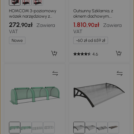
HOMCOM 3-poziomowy
Outsunny Szklarnia, z
wózek narzędziowy z
oknem dachowym,
perforowanymi ściankami,
drzwiami przesuwnymi,
272
1.810
,90zł
,90zł
Zawiera
Zawiera
haczykami i pojemnikiem
przezroczysta,
VAT
VAT
na narzędzia, czarny i
poliwęglan+aluminium, 190
czerwony
x 252 x 201cm
Nowe
-60 zł od 659 zł
4.6