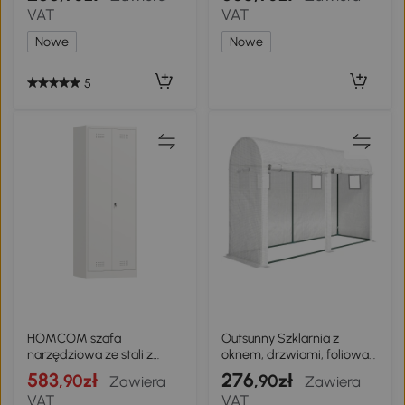
dachowa 0,25 mm
235 x 67 x 149 cm regał na
VAT
VAT
odporna na warunki
drewno z szafką
atmosferyczne Jasnoszary
narzędziową dach skośny
Nowe
Nowe
Ciemnoszary
5
HOMCOM szafa
Outsunny Szklarnia z
narzędziowa ze stali z
oknem, drzwiami, foliowa
zamkiem, drzwiami i
konstrukcja stalowa,
583
276
,90zł
,90zł
Zawiera
Zawiera
regulowanymi półkami,
300x100x200cm, Biały
VAT
VAT
nośność 80 kg, kremowy