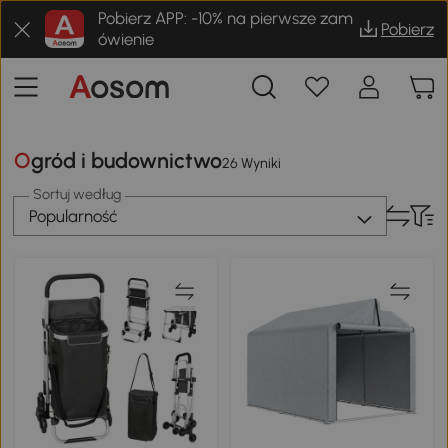
Pobierz APP: -10% na pierwsze zam
Pobierz
ówienie
Ogród i budownictwo
26 Wyniki
Sortuj według
Popularność