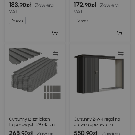
mrozoodporna szklarnia
błyskawiczny,
183
172
,90zł
,90zł
Zawiera
Zawiera
foliowa ze stali 360 x 90 x
mrozoodporna foliowa
VAT
VAT
90 cm Zielona
szklarnia ze stali 360 x 90 x
90 cm Przezroczysta
Nowe
Nowe
Outsunny 12 szt. blach
Outsunny 2-w-1 regał na
trapezowych 129x45cm
drewno opałowe na
7m² ocynkowana blacha
zewnątrz ocynkowana stal
268
550
,90zł
,90zł
Zawiera
Zawiera