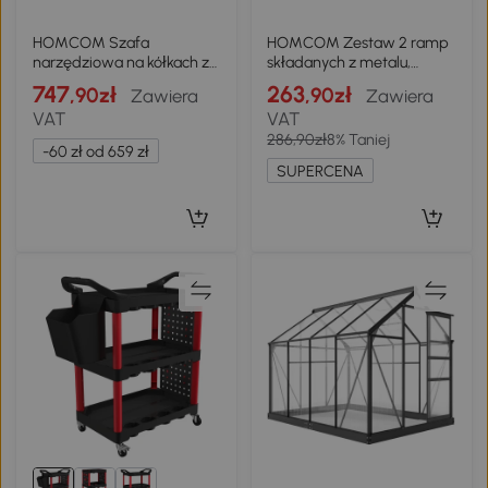
HOMCOM Szafa
HOMCOM Zestaw 2 ramp
narzędziowa na kółkach z
składanych z metalu,
perforowaną płytą, 3
rampa progowa z
747
263
,90zł
,90zł
Zawiera
Zawiera
szuflady do garażu i
uchwytami do 400 kg, dla
VAT
VAT
warsztatu, Czarny
opon do 22,5 cm
286,90zł
8% Taniej
-60 zł od 659 zł
SUPERCENA