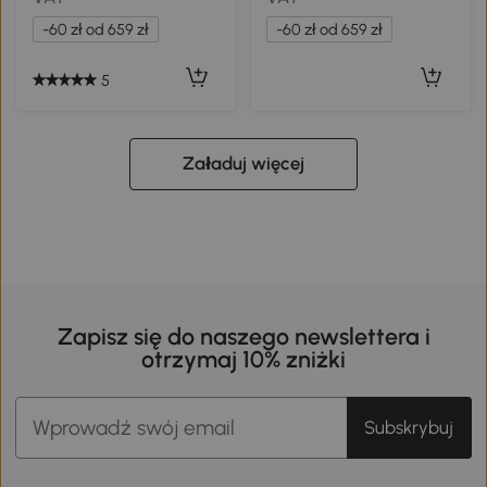
bezpieczeństwa, funkcja
LED, muzyką, siedzeniem
muzyczna, klakson, 6-12 lat
dla rodzica i dziecka, 4
-60 zł od 659 zł
-60 zł od 659 zł
Niebieski
amortyzowane koła, dla
dzieci 3-8 lat, Niebieski
5
Załaduj więcej
Zapisz się do naszego newslettera i
otrzymaj 10% zniżki
Subskrybuj