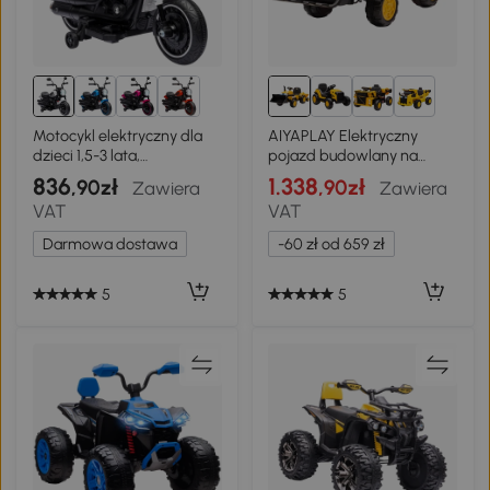
1+
Motocykl elektryczny dla
AIYAPLAY Elektryczny
dzieci 1,5-3 lata,
pojazd budowlany na
bezpieczny
jeździku, zabawkowa
836
1.338
,90zł
,90zł
Zawiera
Zawiera
koparka z przyczepą, 3-8
VAT
VAT
lat, tworzywo sztuczne,
stal, Żółty
Darmowa dostawa
-60 zł od 659 zł
5
5