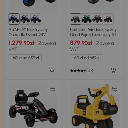
1+
AIYAPLAY Elektryczny
Homcom Mini Elektryczny
Quad dla Dzieci, 24V
Quad Pojazd dziecięcy ATV
Pojazd Elektryczny z 4
Motocykl dziecięcy z MP3
1.279
879
,90zł
,90zł
Zawiera
Zawiera
Kołami, Światła, Port USB,
USB LED Żółty
VAT
VAT
Funkcja MP3, 6,5 km/h, 3-8
Lat
-60 zł od 659 zł
-60 zł od 659 zł
4.9