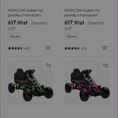
HOMCOM Gokart na
HOMCOM Gokart na
pedały z hamulcem
pedały z hamulcem
ręcznym, regulowanym
ręcznym, regulowanym
617
617
,90zł
,90zł
Zawiera
Zawiera
siedziskiem, bieg przód-tył,
siedzeniem, przód-tył, do
VAT
VAT
do 50 kg dla dzieci 5-12 lat
50 kg dla dzieci 5-12 lat
Biały
Czerwony
Nowe
Nowe
4.9
4.5