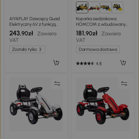
1+
AIYAPLAY Dziecięcy Quad
Koparka siedziskowa
Elektryczny 6V z funkcją
HOMCOM z wbudowanym
jazdy do przodu i wstecz,
schowkiem, dziecięca
243
181
,90zł
,90zł
Zawiera
Zawiera
muzyką, reflektorami LED
koparka do jazdy z
VAT
VAT
Różowy
klaksonem
Zostało tylko
3
Darmowa dostawa
4.8