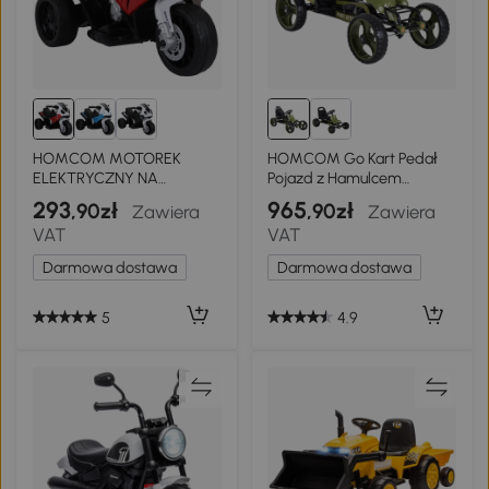
HOMCOM MOTOREK
HOMCOM Go Kart Pedał
ELEKTRYCZNY NA
Pojazd z Hamulcem
LICENCJI BMW 3-KOŁOWY
Ręcznym Pedał Pojazdu
293
965
,90zł
,90zł
Zawiera
Zawiera
Z AKUMULATOREM 18-36
Dziecięcego Samochód
VAT
VAT
MIESIĘCY czerwony 66 x
Zielony
37 x 44 cm
Darmowa dostawa
Darmowa dostawa
5
4.9