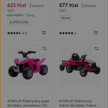
reflektory LED, pas
funkcja pilota, pas, klakson,
623
577
,90zł
,90zł
Zawiera
Zawiera
bezpieczeństwa, klakson,
światła LED, port USB, dla
VAT
VAT
muzyka, 3-5 km/h, różowy,
3-5 lat, Niebieski
663,90zł
6% Taniej
107 x 62,5 x 44 cm
Nowe
SUPERCENA
4.9
5
AIYAPLAY Elektryczny quad
AIYAPLAY Elektryczny
dla dzieci, oświetlenie LED,
traktor dla dzieci, traktor