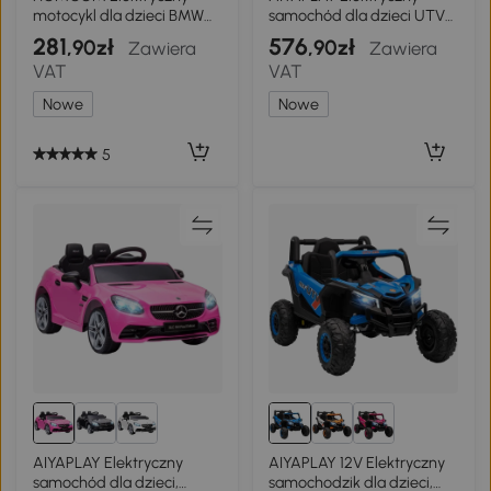
motocykl dla dzieci BMW
samochód dla dzieci UTV
S1000RR 6V z reflektorem i
12V z 2 silnikami pilot 2,4G
281
576
,90zł
,90zł
Zawiera
Zawiera
muzyką 2,5 km/h dla dzieci
prędkość do 7 km/h system
VAT
VAT
18–36 miesięcy Niebieski
zawieszenia Różowy
Nowe
Nowe
5
AIYAPLAY Elektryczny
AIYAPLAY 12V Elektryczny
samochód dla dzieci,
samochodzik dla dzieci,