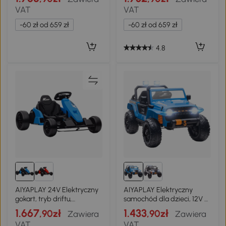
siedzenie, 5-punktowy pas
Muzyki, Regulowane
VAT
VAT
bezpieczeństwa, funkcja
Siedzisko, do 12 km/h,
muzyki, klakson, 6-12 lat,
Tworzywo Sztuczne, Metal,
-60 zł od 659 zł
-60 zł od 659 zł
czerwony
Czerwony
4.8
AIYAPLAY 24V Elektryczny
AIYAPLAY Elektryczny
gokart, tryb driftu,
samochód dla dzieci, 12V z
regulowane siedzisko, 5-
pilotem, 2 silniki, pojazd
1.667
1.433
,90zł
,90zł
Zawiera
Zawiera
punktowy pas
dziecięcy z klaksonem,
VAT
VAT