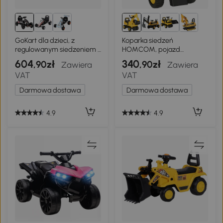
GoKart dla dzieci, z
Koparka siedzeń
regulowanym siedzeniem i
HOMCOM, pojazd
hamulcem
przesuwny z łyżką, koparka
604
340
,90zł
,90zł
Zawiera
Zawiera
do jazdy, samochód do
VAT
VAT
jazdy
Darmowa dostawa
Darmowa dostawa
4.9
4.9