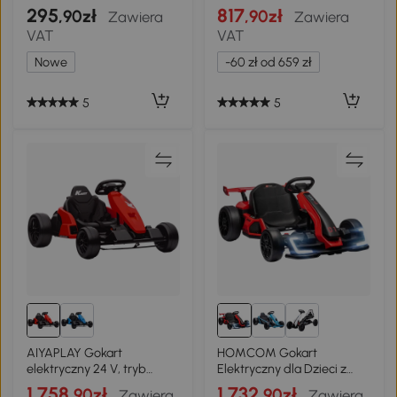
klakson, szerokie opony,
na siedzenie z pilotem,
295
817
,90zł
,90zł
Zawiera
Zawiera
wygodne siedzisko,
miękki start, dla dzieci w
VAT
VAT
antypoślizgowe uchwyty,
wieku 3-8 lat, Czerwony
różowy
Nowe
-60 zł od 659 zł
5
5
AIYAPLAY Gokart
HOMCOM Gokart
elektryczny 24 V, tryb
Elektryczny dla Dzieci z
driftu, regulowane
Klaksonem i Funkcją
1.758
1.732
,90zł
,90zł
Zawiera
Zawiera