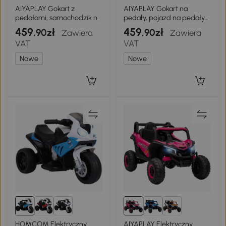
AIYAPLAY Gokart z
AIYAPLAY Gokart na
pedałami, samochodzik na
pedały, pojazd na pedały
pedały dla dzieci z
dla dzieci z hamulcem,
459
459
,90zł
,90zł
Zawiera
Zawiera
hamulcem, antypoślizgowe
antypoślizgowe koła,
VAT
VAT
koła, metalowa rama, 3-6
metalowa rama, 3-6 lat,
lat, zielony
Różowy
Nowe
Nowe
HOMCOM Elektryczny
AIYAPLAY Elektryczny