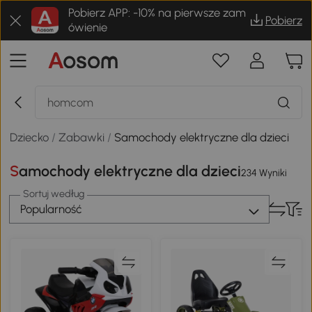
Pobierz APP: -10% na pierwsze zam
Pobierz
ówienie
Dziecko
/
Zabawki
/
Samochody elektryczne dla dzieci
Samochody elektryczne dla dzieci
234 Wyniki
Sortuj według
Popularność