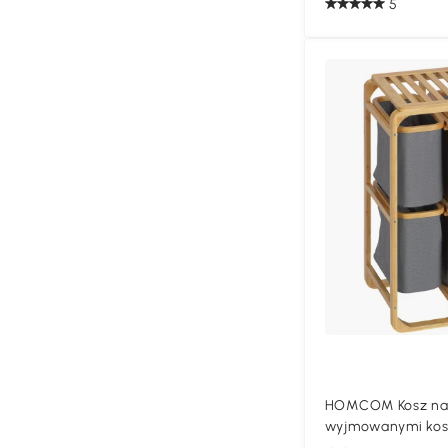
5
HOMCOM Kosz na 
wyjmowanymi kosz
69,7 cm Naturalny