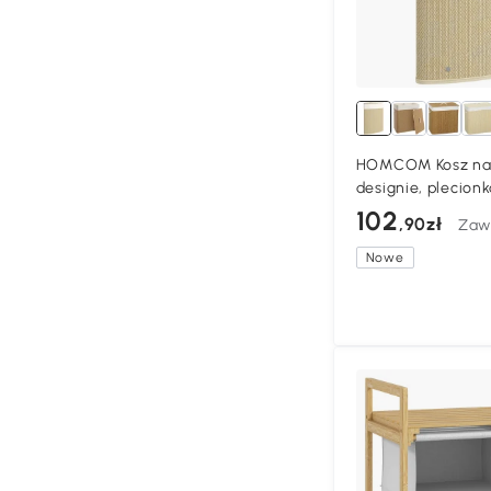
HOMCOM Kosz na 
designie, plecion
worek materiałow
102
,90zł
Zaw
kremowy
Nowe