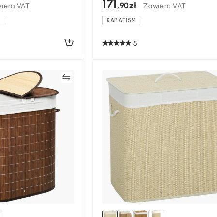
171
,90zł
iera VAT
Zawiera VAT
a
RABAT15%
5
Porównywać
Porównyw