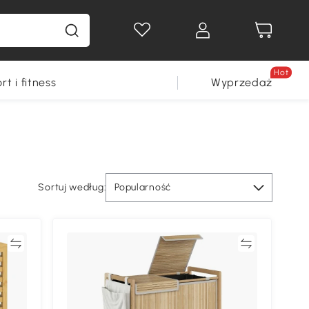
Hot
rt i fitness
Wyprzedaż
Sortuj według:
Popularność
ać
Porównywać