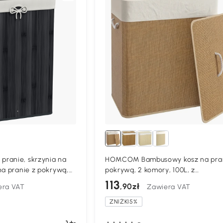
ranie, skrzynia na
HOMCOM Bambusowy kosz na pran
na pranie z pokrywą,
pokrywą, 2 komory, 100L, z
ambus, składany, 72 l,
wyjmowanym workiem na pranie
113
,90zł
era VAT
Zawiera VAT
60 cm
ZNIŻKI5%