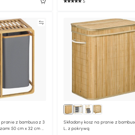
5
Porównywać
Porównyw
pranie z bambusa z 3
Składany kosz na pranie z bambus
ami 50 cm x 32 cm x
L, z pokrywą
 Szary