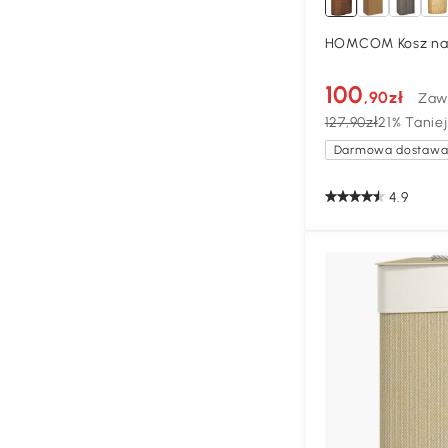
HOMCOM Kosz na 
100
,90zł
Zaw
127,90zł
21% Taniej
Darmowa dostaw
4.9