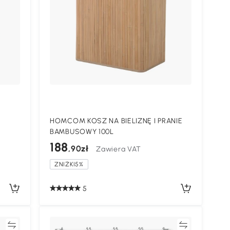
HOMCOM KOSZ NA BIELIZNĘ I PRANIE
BAMBUSOWY 100L
188
,90zł
Zawiera VAT
ZNIŻKI5%
5
ać
Porównywać