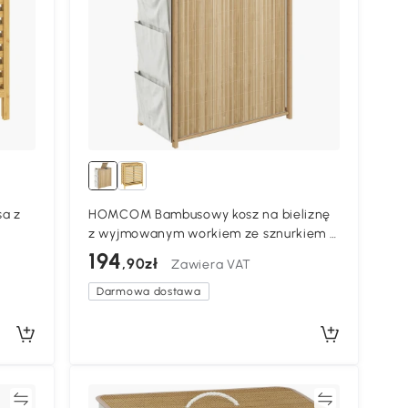
a z
HOMCOM Bambusowy kosz na bieliznę
z wyjmowanym workiem ze sznurkiem i
bocznymi kieszeniami, 120L, naturalny
194
,90zł
Zawiera VAT
Darmowa dostawa
ać
Porównywać