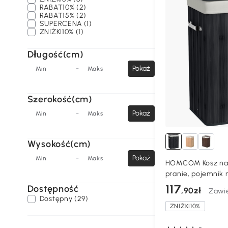
RABAT10% (2)
RABAT15% (2)
SUPERCENA (1)
ZNIŻKI10% (1)
Długość(cm)
-
Pokaż
Min
Maks
Szerokość(cm)
-
Pokaż
Min
Maks
Wysokość(cm)
-
Pokaż
Min
Maks
HOMCOM Kosz na p
pranie, pojemnik 
worek z płótna, b
117
Dostępność
,90zł
Zawi
czarny 40 x 30 x 
Dostępny (29)
ZNIŻKI10%