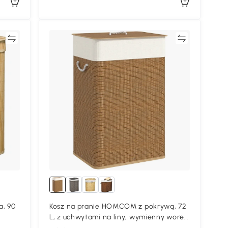
ać
Porównywać
a, 90
Kosz na pranie HOMCOM z pokrywą, 72
L, z uchwytami na liny, wymienny worek
na pranie, Kosze na pranie dla pralni,