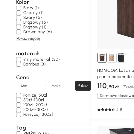
Kolor
Biały (1)
Czarny (1)
Szary (5)
Brązowy (5)
Brązowy (1)
Drewniany (6)
Pokaż więcej
materiał
Inny materiał (30)
Bambus (3)
HOMCOM kosz na p
Cena
pranie pojemnik n
pranie sortownik
110
-
Pokaż
Min
Maks
,90zł
Zawi
Poniżej
50zł
Darmowa dostaw
50zł-100zł
100zł-200zł
200zł-300zł
4.8
Powyżej
300zł
Tag
ZNIŻKI5% (6)