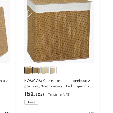
ie z
HOMCOM Kosz na pranie z bambusa z
pokrywą, 3-komorowy, 144 l, pojemnik
na pranie z uchwytami z liny,
152
,90zł
Zawiera VAT
wyjmowany worek na pranie
Nowe