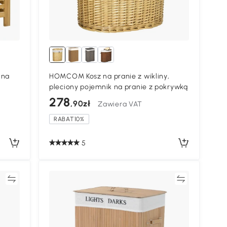
 na
HOMCOM Kosz na pranie z wikliny,
pleciony pojemnik na pranie z pokrywką
s
278
,90zł
Zawiera VAT
RABAT10%
5
ać
Porównywać