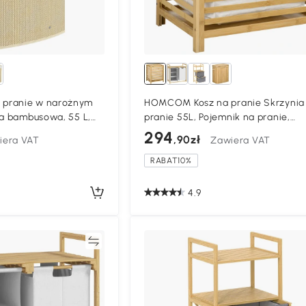
pranie w narożnym
HOMCOM Kosz na pranie Skrzynia
ka bambusowa, 55 L,
pranie 55L, Pojemnik na pranie,
y, metalowy stelaż,
Zbieracz prania z pokrywą, Bambu
294
,90zł
iera VAT
Zawiera VAT
RABAT10%
4.9
Porównywać
Porównyw