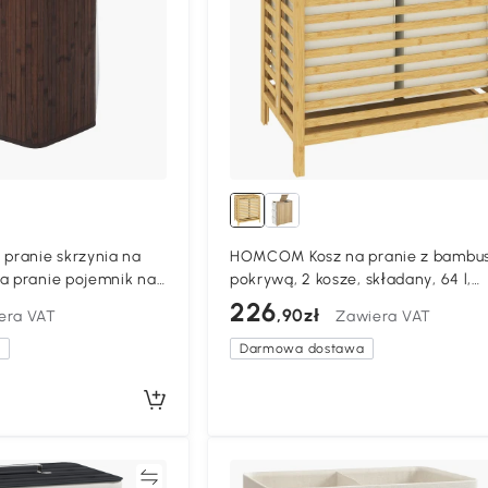
ranie skrzynia na
HOMCOM Kosz na pranie z bambus
a pranie pojemnik na
pokrywą, 2 kosze, składany, 64 l,
 do prania bambus
naturalny i kremowobiały
226
,90zł
era VAT
Zawiera VAT
a
Darmowa dostawa
Porównywać
Porównyw