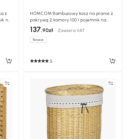
a z
HOMCOM Bambusowy kosz na pranie z
ik na
pokrywą 2 komory 100 l pojemnik na
pranie z sznurkowymi uchwytami,
137
,90zł
Zawiera VAT
wyjmowany worek na pranie
Nowe
5
ać
Porównywać