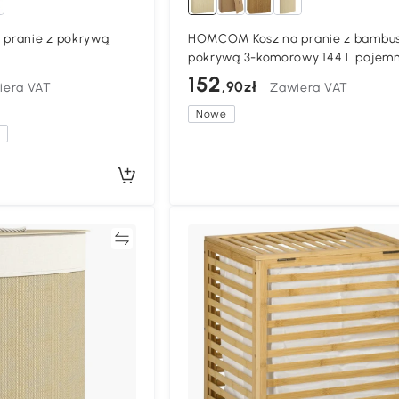
pranie z pokrywą
HOMCOM Kosz na pranie z bambus
pokrywą 3-komorowy 144 L pojemn
pranie z uchwytami ze sznura,
152
,90zł
iera VAT
Zawiera VAT
wyjmowany wkład
Nowe
a
Porównywać
Porównyw