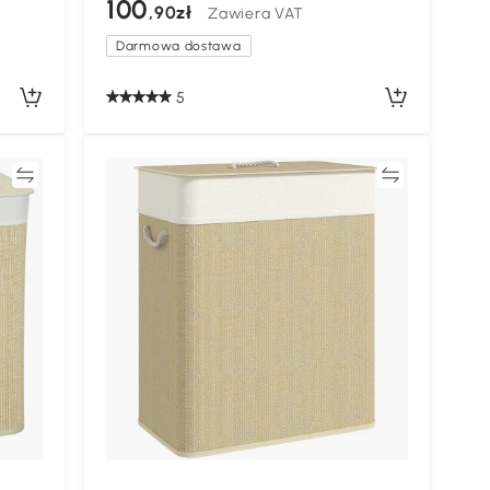
100
,90zł
Zawiera VAT
sypialni, łazienki, Brązowy
Darmowa dostawa
5
ać
Porównywać