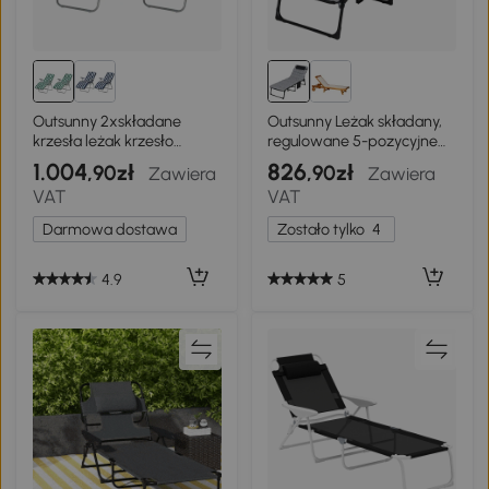
Outsunny 2xskładane
Outsunny Leżak składany,
krzesła leżak krzesło
regulowane 5-pozycyjne
ogrodowe składany leżak 5
oparcie, poduszka, wałek,
1.004
826
,90zł
,90zł
Zawiera
Zawiera
pozycji zielony
do 120 kg, Stal, szary, 58 x
VAT
VAT
189 x 32,5 cm
Darmowa dostawa
Zostało tylko
4
4.9
5