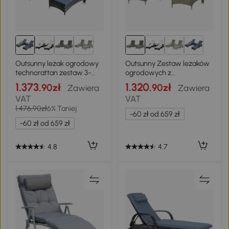
Outsunny leżak ogrodowy
Outsunny Zestaw leżaków
technorattan zestaw 3-
ogrodowych z
częściowy 200 cm szary
technorattanu ze stolikiem,
1.373
1.320
,90zł
,90zł
Zawiera
Zawiera
meble ogrodowe z
VAT
VAT
poduszkami, 4 kolory
1.476,90zł
6% Taniej
-60 zł od 659 zł
-60 zł od 659 zł
4.8
4.7