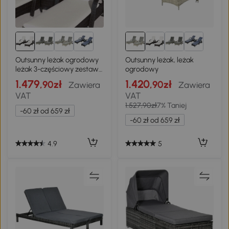
Outsunny leżak ogrodowy
Outsunny leżak, leżak
leżak 3-częściowy zestaw
ogrodowy
mebli ogrodowych
1.479
1.420
,90zł
,90zł
Zawiera
Zawiera
technorattan brązowy
VAT
VAT
1.527,90zł
7% Taniej
-60 zł od 659 zł
-60 zł od 659 zł
4.9
5