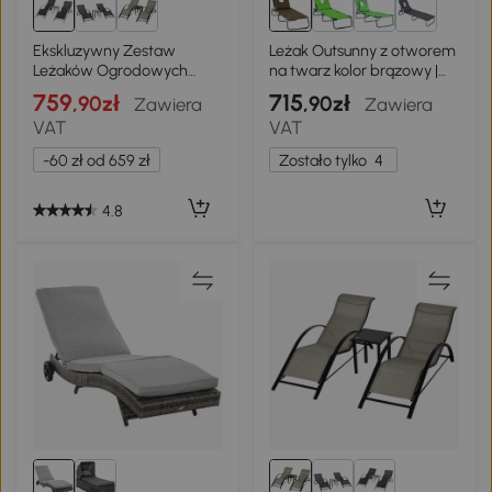
Ekskluzywny Zestaw
Leżak Outsunny z otworem
Leżaków Ogrodowych
na twarz kolor brązowy |
Outsunny z Stolikiem
Aosom.pl
759
715
,90zł
,90zł
Zawiera
Zawiera
Bocznym, Czarny+Srebrny
VAT
VAT
-60 zł od 659 zł
Zostało tylko
4
4.8