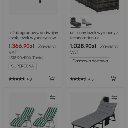
Leżak ogrodowy, podwójny
outsunny leżak wykonany z
leżak, leżak wypoczynkowy
technorattanu z
dla 2 osób, 5-stopniowa
regulowanym
1.366
1.028
,90zł
,90zł
Zawiera
Zawiera
regulacja oparcia, metal,
baldachimem w kolorze
VAT
VAT
rattan z PE, szary
szarym
1.518,90zł
10% Taniej
Darmowa dostawa
SUPERCENA
4.8
4.5