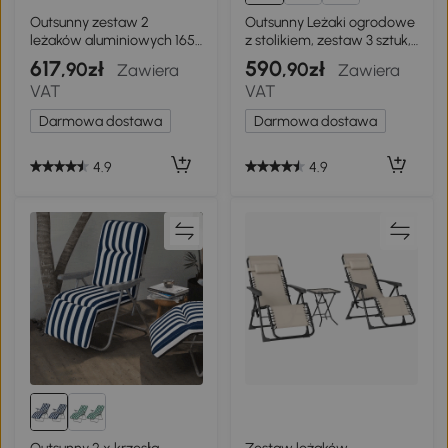
Outsunny zestaw 2
Outsunny Leżaki ogrodowe
leżaków aluminiowych 165
z stolikiem, zestaw 3 sztuk,
cm x 61 cm x 63 cm
czarne
617
590
,90zł
,90zł
Zawiera
Zawiera
VAT
VAT
Darmowa dostawa
Darmowa dostawa
4.9
4.9