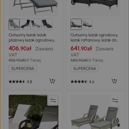
Outsunny leżak leżak
Outsunny leżak ogrodowy,
plażowy leżak ogrodowy
leżak rattanowy, leżak do
składany regulowany
opalania, rattan
406
641
,90zł
,90zł
Zawiera
Zawiera
metal szary
polietylenowy+metal, kolor
VAT
VAT
szary, 200x73x30-103cm
432,90zł
6% Taniej
682,90zł
6% Taniej
SUPERCENA
SUPERCENA
4.8
4.6