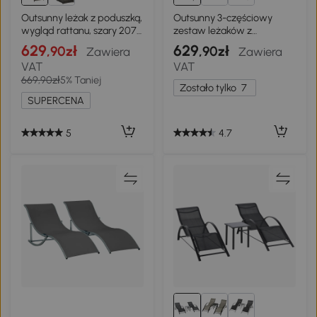
Outsunny leżak z poduszką,
Outsunny 3-częściowy
wygląd rattanu, szary 207
zestaw leżaków z
x 70 x 70 cm
metalowym stolikiem,
629
629
,90zł
,90zł
Zawiera
Zawiera
czarny
VAT
VAT
669,90zł
5% Taniej
Zostało tylko
7
SUPERCENA
5
4.7