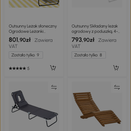
Outsunny Leżak słoneczny
Outsunny Składany leżak
Ogrodowe Leżanki
ogrodowy z poduszką, 4-
Relaksacyjne, składany,
stopniowa regulacja
801
793
,90zł
,90zł
Zawiera
Zawiera
odporny na warunki
oparcia, do 120 kg, czarny
VAT
VAT
atmosferyczne, 194 cm x
72 cm x 89 cm, Czarny +
Zostało tylko
9
Zostało tylko
8
Ciemnoszary
5