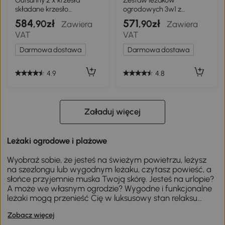
Outsunny 2 x krzesła
Zestaw leżaków
składane krzesło
ogrodowych 3w1 z
ogrodowe krzesło
poduszkami i stolikiem
584
571
,90zł
,90zł
Zawiera
Zawiera
składane leżak krzesło
VAT
VAT
ogrodowe
Darmowa dostawa
Darmowa dostawa
4.9
4.8
Załaduj więcej
Leżaki ogrodowe i plażowe
Wyobraź sobie, że jesteś na świeżym powietrzu, leżysz
na szezlongu lub wygodnym leżaku, czytasz powieść, a
słońce przyjemnie muska Twoją skórę. Jesteś na urlopie?
A może we własnym ogrodzie? Wygodne i funkcjonalne
leżaki mogą przenieść Cię w luksusowy stan relaksu
nawet jeśli, w tym roku nie wybierasz się na urlop.
Zobacz więcej