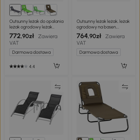
Outsunny leżak do opalania
Outsunny leżak leżak, leżak
leżak ogrodowy leżak
ogrodowy na basen,
relaksacyjny poduszka z
balkon teak
772
764
,90zł
,90zł
Zawiera
Zawiera
okienkiem do czytania
VAT
VAT
składany szary
Darmowa dostawa
Darmowa dostawa
4.4