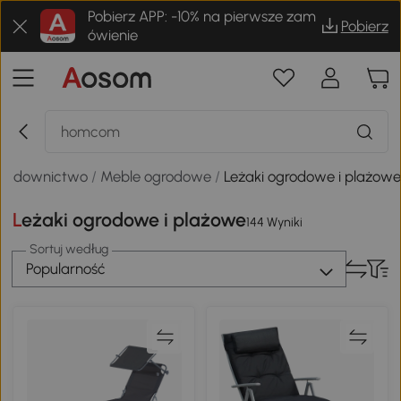
Pobierz APP: -10% na pierwsze zam
Pobierz
ówienie
 budownictwo
/
Meble ogrodowe
/
Leżaki ogrodowe i plażow
Leżaki ogrodowe i plażowe
144 Wyniki
Sortuj według
Popularność