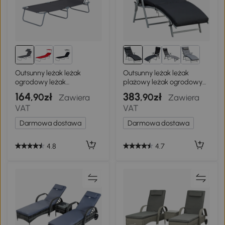
Outsunny leżak leżak
Outsunny leżak leżak
ogrodowy leżak
plażowy leżak ogrodowy
wypoczynkowy leżak
składany regulowany
164
383
,90zł
,90zł
Zawiera
Zawiera
trójnożny leżak składany
metal czarny
VAT
VAT
szary
Darmowa dostawa
Darmowa dostawa
4.8
4.7