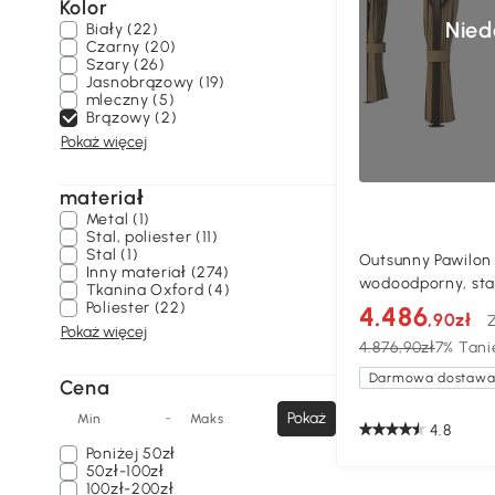
Kolor
Nied
Biały (22)
Czarny (20)
Szary (26)
Jasnobrązowy (19)
mleczny (5)
Brązowy (2)
Pokaż więcej
materiał
Metal (1)
Stal, poliester (11)
Stal (1)
Outsunny Pawilon
Inny materiał (274)
wodoodporny, sta
Tkanina Oxford (4)
Poliester (22)
4.486
,90zł
Pokaż więcej
4.876,90zł
7% Tani
Darmowa dostaw
Cena
-
Pokaż
Min
Maks
4.8
Poniżej
50zł
50zł-100zł
100zł-200zł