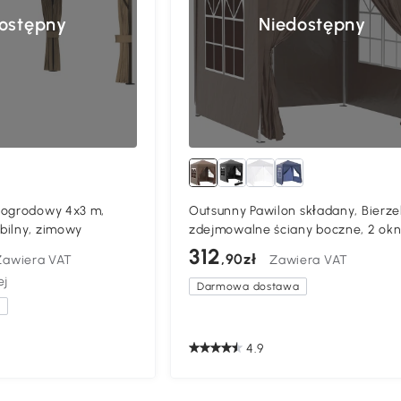
ostępny
Niedostępny
 ogrodowy 4x3 m,
Outsunny Pawilon składany, Bierzel
bilny, zimowy
zdejmowalne ściany boczne, 2 okn
Stalowa rama, 2 x 2m, Brązowy
312
,90zł
Zawiera VAT
Zawiera VAT
ej
Darmowa dostawa
a
4.9