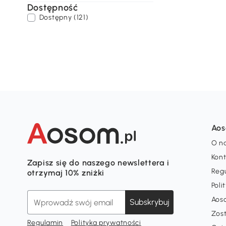
Dostępność
Dostępny (121)
Ao
O n
Kon
Zapisz się do naszego newslettera i
Reg
otrzymaj 10% zniżki
Poli
Aos
Subskrybuj
Zos
Regulamin
Polityka prywatności