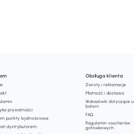
som
Obsługa klienta
as
Zwroty i reklamacje
takt
Płatność i dostawa
ulamin
Wskazówki dotyczące 
baterii
tyka prywatności
FAQ
om punkty lojalnościowe
Regulamin voucherów
tań dystrybutorem
gotówkowych