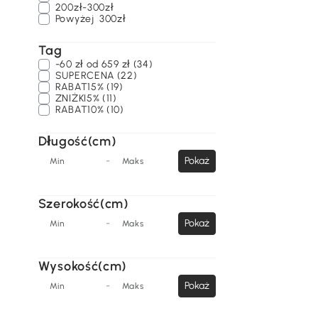
200zł-300zł
Powyżej
300zł
Tag
-60 zł od 659 zł (34)
SUPERCENA (22)
RABAT15% (19)
ZNIŻKI5% (11)
RABAT10% (10)
Długość(cm)
-
Pokaż
Min
Maks
Szerokość(cm)
-
Pokaż
Min
Maks
Wysokość(cm)
-
Pokaż
Min
Maks