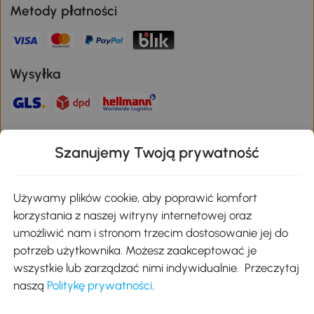
Metody płatności
Wysyłka
Bezpieczna płatność
Szanujemy Twoją prywatność
Pobierz aplikację Aosom
Używamy plików cookie, aby poprawić komfort
korzystania z naszej witryny internetowej oraz
umożliwić nam i stronom trzecim dostosowanie jej do
Google Play
potrzeb użytkownika. Możesz zaakceptować je
wszystkie lub zarządzać nimi indywidualnie. Przeczytaj
naszą
Politykę prywatności
.
+48 22 292 29 06