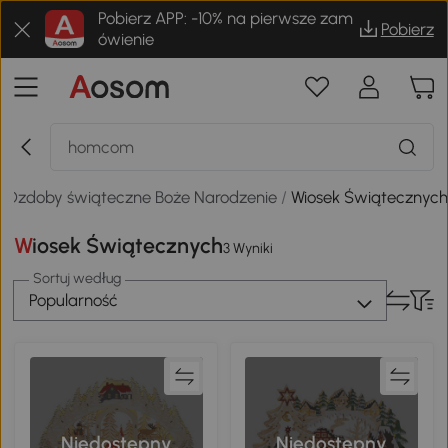
Pobierz APP: -10% na pierwsze zam
Pobierz
ówienie
/
Ozdoby świąteczne Boże Narodzenie
/
Wiosek Świątecznyc
Wiosek Świątecznych
3 Wyniki
Sortuj według
Popularność
Niedostępny
Niedostępny