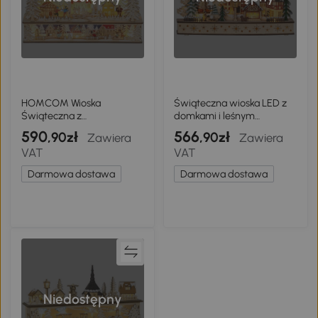
HOMCOM Wioska
Świąteczna wioska LED z
Świąteczna z
domkami i leśnym
Oświetleniem LED, 45 cm
krajobrazem
590
566
,90zł
,90zł
Zawiera
Zawiera
Miasteczko Świąteczne z
VAT
VAT
Bałwanem, Reniferem i
Drzewami, Wygląd
Darmowa dostawa
Darmowa dostawa
Naturalnego Drewna,
Zimowy Krajobraz na Boże
Narodzenie
Niedostępny