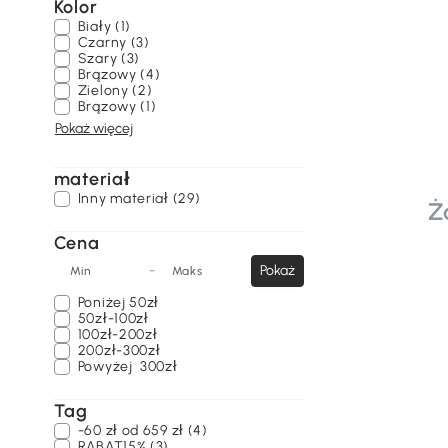
Kolor
Biały (1)
Czarny (3)
Szary (3)
Brązowy (4)
Zielony (2)
Brązowy (1)
Pokaż więcej
materiał
Inny materiał (29)
Ż
Cena
-
Pokaż
Min
Maks
Poniżej
50zł
50zł-100zł
100zł-200zł
200zł-300zł
Powyżej
300zł
Tag
-60 zł od 659 zł (4)
RABAT15% (3)