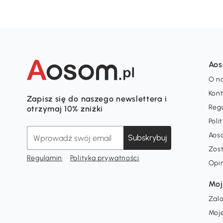
Ao
O n
Kon
Zapisz się do naszego newslettera i
Reg
otrzymaj 10% zniżki
Poli
Aos
Subskrybuj
Zos
Regulamin
Polityka prywatności
Opi
Moj
Zalo
Moj