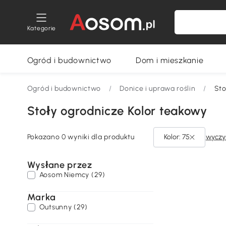
Kategorie
Ogród i budownictwo
Dom i mieszkanie
Ogród i budownictwo
/
Donice i uprawa roślin
/
Sto
Stoły ogrodnicze Kolor teakowy
Pokazano 0 wyniki dla produktu
Kolor: 75
wyczy
Wysłane przez
Aosom Niemcy (29)
Marka
Outsunny (29)