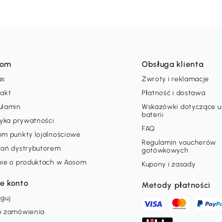
som
Obsługa klienta
as
Zwroty i reklamacje
takt
Płatność i dostawa
ulamin
Wskazówki dotyczące 
baterii
tyka prywatności
FAQ
om punkty lojalnościowe
Regulamin voucherów
tań dystrybutorem
gotówkowych
nie o produktach w Aosom
Kupony i zasady
e konto
Metody płatności
guj
e zamówienia