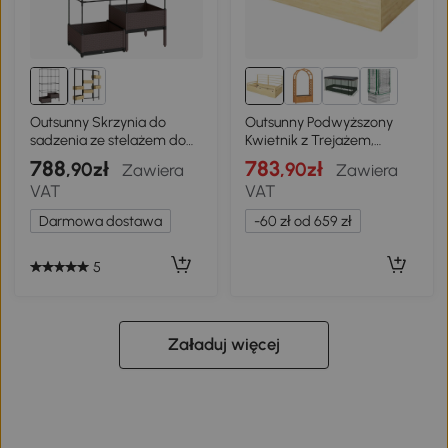
Outsunny Skrzynia do
Outsunny Podwyższony
sadzenia ze stelażem do
Kwietnik z Trejażem,
pnączy, otworami
Odporny na Warunki
788
783
,90zł
,90zł
Zawiera
Zawiera
odpływowymi,
Pogodowe, 1 Trejaż, 183 x
VAT
VAT
plastikowymi donicami 100
98,5 x 95 cm, Kolor
x 50 x 174 cm
Naturalny
Darmowa dostawa
-60 zł od 659 zł
5
Załaduj więcej