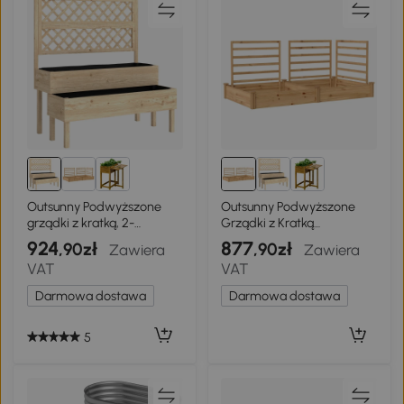
Outsunny Podwyższone
Outsunny Podwyższone
grządki z kratką, 2-
Grządki z Kratką
poziomowe skrzynki na
Drewniany Kwietnik z 3
924
877
,90zł
,90zł
Zawiera
Zawiera
kwiaty, drewno, 108 x 62 x
Kratkami i Otwartą
VAT
VAT
120 cm
Podstawą 240 x 125 x 102
cm Naturalne Drewno
Darmowa dostawa
Darmowa dostawa
5