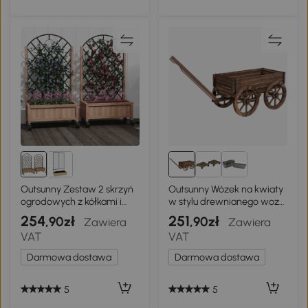
Outsunny Zestaw 2 skrzyń
Outsunny Wózek na kwiaty
ogrodowych z kółkami i
w stylu drewnianego wozu,
kratką do pnączy
donica na rośliny z
254
251
,90zł
,90zł
Zawiera
Zawiera
uchwytem, stojak na
VAT
VAT
kwiaty do ogrodu, tarasu,
wytrzymały na obciążenie
Darmowa dostawa
Darmowa dostawa
do 30 kg, w kolorze
wypalonym, 120 x 41 x 54
cm
5
5