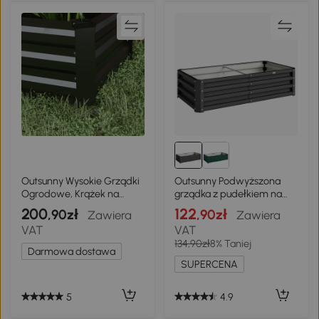
Outsunny Wysokie Grządki
Outsunny Podwyższona
Ogrodowe, Krążek na
grządka z pudełkiem na
Zioła, Odporny na Warunki
rośliny, odporna na warunki
200
122
,90zł
,90zł
Zawiera
Zawiera
Pogodowe, Otwarte Dno,
atmosferyczne, otwarta
VAT
VAT
100 x 60 x 30 cm,
podłoga, ocynkowana stal,
134,90zł
8% Taniej
Ciemnoszary
120 cm x 60 cm x 30,5 cm,
Darmowa dostawa
Szary
SUPERCENA
5
4.9