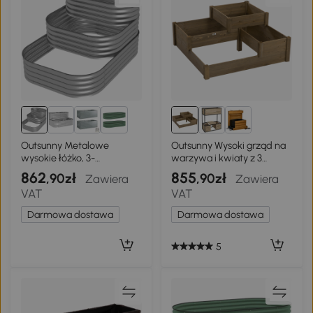
1+
Outsunny Metalowe
Outsunny Wysoki grząd na
wysokie łóżko, 3-
warzywa i kwiaty z 3
poziomowy skrzynka na
poziomami, skrzynia na
862
855
,90zł
,90zł
Zawiera
Zawiera
kwiaty
zioła dla tarasu i balkonu,
VAT
VAT
drewno świerkowe,
Brązowy, 122 x 122 x 51 cm
Darmowa dostawa
Darmowa dostawa
5