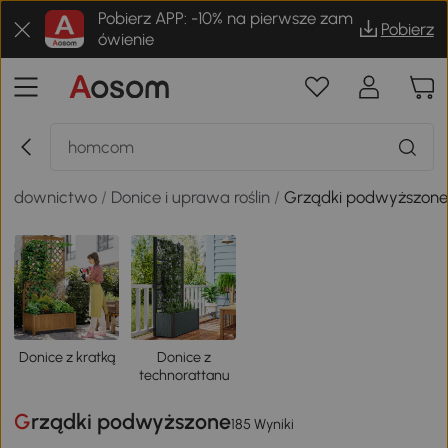
Pobierz APP: -10% na pierwsze zam
Pobierz
ówienie
 budownictwo
/
Donice i uprawa roślin
/
Grządki podwyższon
Donice z kratką
Donice z
technorattanu
Grządki podwyższone
185 Wyniki