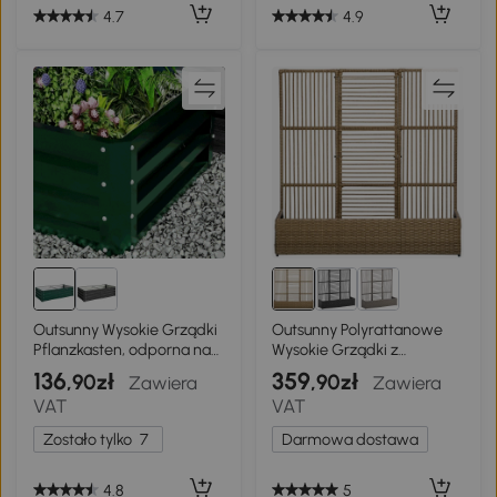
4.7
4.9
Outsunny Wysokie Grządki
Outsunny Polyrattanowe
Pflanzkasten, odporna na
Wysokie Grządki z
warunki atmosferyczne,
Rusztem, Kwietnik,
136
359
,90zł
,90zł
Zawiera
Zawiera
otwarte dno, stal
Skrzynka na Rośliny,
VAT
VAT
galwanizowana, 120 cm x
Podwyższony Grząd, dla
60 cm x 30,5 cm, Zielony
Ogrodu, Balkonu, Piaskowy,
Zostało tylko
7
Darmowa dostawa
103 x 103 x 29 cm
4.8
5