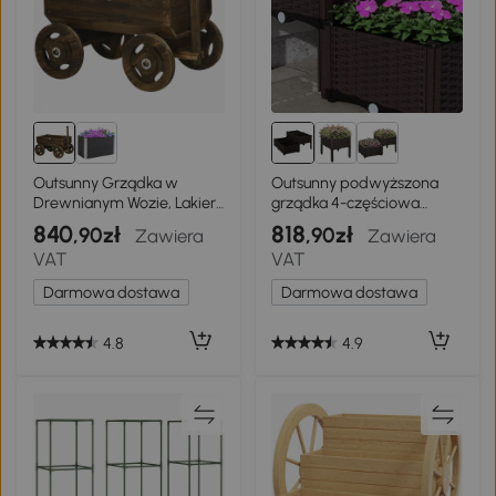
Outsunny Grządka w
Outsunny podwyższona
Drewnianym Wozie, Lakier
grządka 4-częściowa
Ogniowy, Przenośny,
skrzynia na rośliny z
840
818
,90zł
,90zł
Zawiera
Zawiera
Odporny na Pogodę,
otworami odpływowymi,
VAT
VAT
Brązowy
skrzynki na kwiaty o
wyglądzie rattanu, PP,
Darmowa dostawa
Darmowa dostawa
brązowy
4.8
4.9