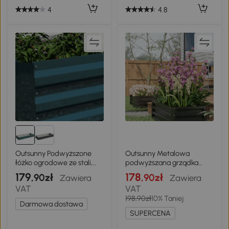
4
4.8
Outsunny Podwyższone
Outsunny Metalowa
łóżko ogrodowe ze stali,
podwyższana grządka
otwarte dno, łatwy
zestaw 2 szt., otwarte dno,
179
178
,90zł
,90zł
Zawiera
Zawiera
montaż, 95D x 90,5S x
do ogrodu i balkonu,
VAT
VAT
29,8W cm, Zielony
110x50x30cm, ciemnoszary
198,90zł
10% Taniej
Darmowa dostawa
SUPERCENA