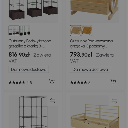
Outsunny Podwyższona
Outsunny Podwyższona
grządka z kratką 3-
grządka, 3 poziomy,
częściowy zestaw donic z
dekoracyjne koła, naturalne
816
793
,90zł
,90zł
Zawiera
Zawiera
otworami odpływowymi
drewno, 62 x 61 x 57 cm
VAT
VAT
Darmowa dostawa
Darmowa dostawa
4.5
5