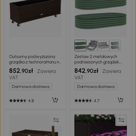
1+
Outsunny podwyższona
Zestaw 2 metalowych
grządka z technorattanu na
podniesionych grządek,
kółkach skrzynka na rośliny
ogrodowych kwietników
852
842
,90zł
,90zł
Zawiera
Zawiera
z otworami odpływowymi
VAT
VAT
skrzynka na kwiaty donica
kawowy brąz 94,5 x 31 x 36
Darmowa dostawa
Darmowa dostawa
cm
4.8
4.7