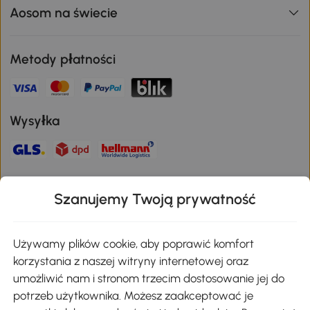
Aosom na świecie
Metody płatności
Wysyłka
Bezpieczna płatność
Szanujemy Twoją prywatność
Pobierz aplikację Aosom
Używamy plików cookie, aby poprawić komfort
korzystania z naszej witryny internetowej oraz
umożliwić nam i stronom trzecim dostosowanie jej do
Google Play
potrzeb użytkownika. Możesz zaakceptować je