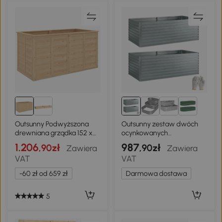
1+
Outsunny Podwyższona
Outsunny zestaw dwóch
drewniana grządka 152 x
ocynkowanych
77 x 77 cm Głęboka na
podwyższonych grządek,
1.206
987
,90zł
,90zł
Zawiera
Zawiera
zioła z otwartym dnem i
180 x 90 x 60 cm,
VAT
VAT
prętami wzmacniającymi
metalowe grządki z
bezpiecznymi
-60 zł od 659 zł
Darmowa dostawa
krawędziami, srebrny
5