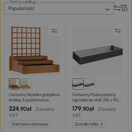
Sortuj według
Popularność
Outsunny Wysoka grządka z
Outsunny Podwyższony
kratką, 3-poziomowa
ogródek ze stali, 241 x 90,5
skrzynia na kwiaty z
x 30 cm, donica na rośliny,
324
179
,90zł
,90zł
Zawiera
Zawiera
włókniną, drewno jodłowe,
skrzynka na kwiaty, łóżko
VAT
VAT
brązowa, 95 x 95 x 110 cm
ogrodowe, ziołowy
ogródek, warzywnik na
Darmowa dostawa
Zostało tylko
3
balkon, taras, szary