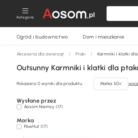
Kategorie
Ogród i budownictwo
Dom i mieszkanie
Akcesoria dla zwierząt
/
Ptaki
/
Karmniki i klatki dl
Outsunny Karmniki i klatki dla pta
Pokazano 0 wyniki dla produktu
Marka: 50
wycz
Wysłane przez
Aosom Niemcy (17)
Marka
PawHut (17)