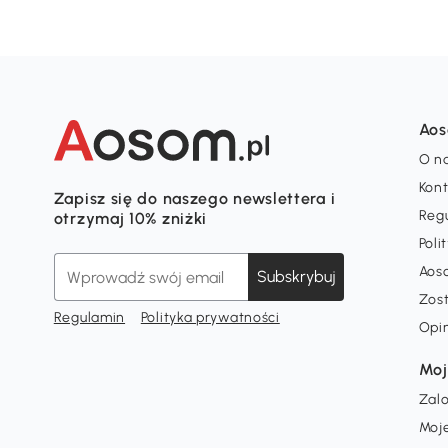
Ao
O n
Kon
Zapisz się do naszego newslettera i
Reg
otrzymaj 10% zniżki
Poli
Aos
Subskrybuj
Zos
Regulamin
Polityka prywatności
Opi
Moj
Zalo
Moj