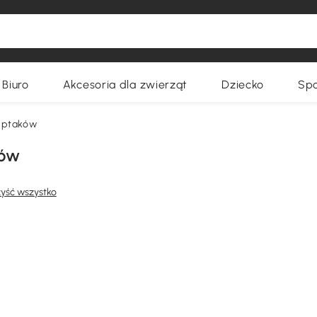
Biuro
Akcesoria dla zwierząt
Dziecko
Spo
a ptaków
ków
yść wszystko