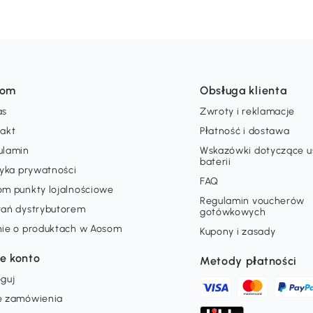
som
Obsługa klienta
as
Zwroty i reklamacje
takt
Płatność i dostawa
ulamin
Wskazówki dotyczące 
baterii
tyka prywatności
FAQ
om punkty lojalnościowe
Regulamin voucherów
tań dystrybutorem
gotówkowych
nie o produktach w Aosom
Kupony i zasady
e konto
Metody płatności
guj
e zamówienia