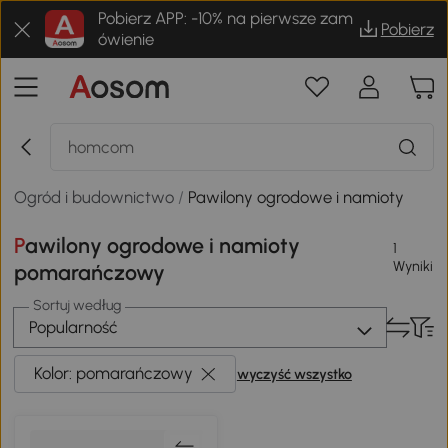
Pobierz APP: -10% na pierwsze zam
Pobierz
ówienie
Ogród i budownictwo
/
Pawilony ogrodowe i namioty
Pawilony ogrodowe i namioty
1
Wyniki
pomarańczowy
Sortuj według
Popularność
Kolor: pomarańczowy
wyczyść wszystko