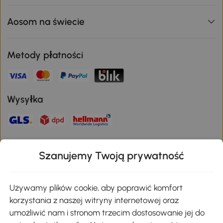
Aosom na świecie
Metody płatności
Wysyłka
Bezpieczna płatność
Szanujemy Twoją prywatność
Pobierz aplikację Aosom
Używamy plików cookie, aby poprawić komfort
korzystania z naszej witryny internetowej oraz
umożliwić nam i stronom trzecim dostosowanie jej do
Google Play