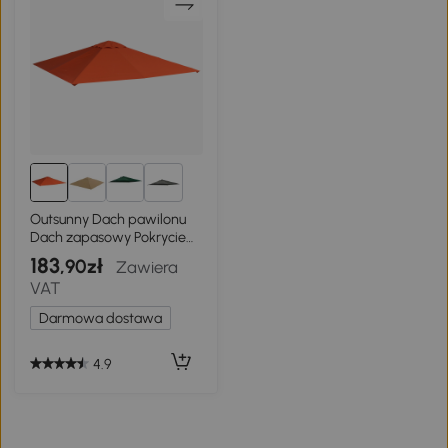
1+
Outsunny Dach pawilonu
Dach zapasowy Pokrycie
pawilonu poliester
183
,90zł
Zawiera
pomarańczowy 3 x 3 m
VAT
Darmowa dostawa
4.9