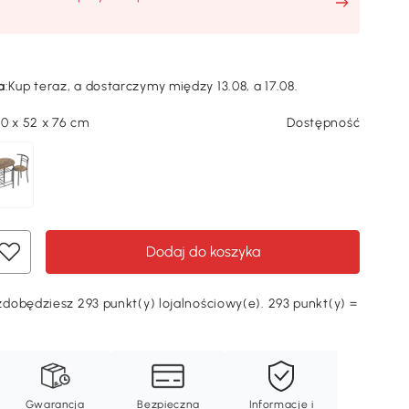
a
:
Kup teraz, a dostarczymy między 13.08, a 17.08.
0 x 52 x 76 cm
Dostępność
Dodaj do koszyka
dobędziesz 293 punkt(y) lojalnościowy(e). 293 punkt(y) =
Ę
Gwarancja
Bezpieczna
Informacje i