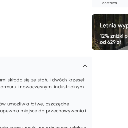
dostawa
mi składa się ze stołu i dwóch krzeseł
armuru i nowoczesnym, industrialnym
ków umożliwia łatwe, oszczędne
 zapewnia miejsce do przechowywania i
ia, pracy, nauki, na drinka czy relaks z