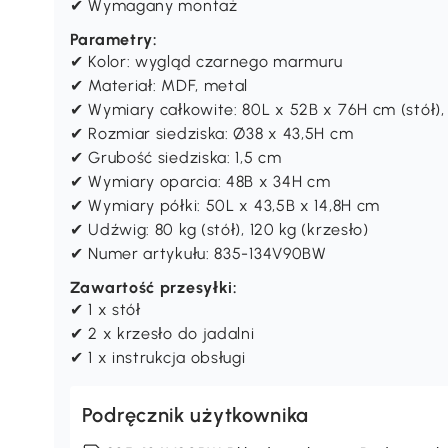
✔ Wymagany montaż
Parametry:
✔ Kolor: wygląd czarnego marmuru
✔ Materiał: MDF, metal
✔ Wymiary całkowite: 80L x 52B x 76H cm (stół),
✔ Rozmiar siedziska: Ø38 x 43,5H cm
✔ Grubość siedziska: 1,5 cm
✔ Wymiary oparcia: 48B x 34H cm
✔ Wymiary półki: 50L x 43,5B x 14,8H cm
✔ Udźwig: 80 kg (stół), 120 kg (krzesło)
✔ Numer artykułu: 835-134V90BW
Zawartość przesyłki:
✔ 1 x stół
✔ 2 x krzesło do jadalni
✔ 1 x instrukcja obsługi
Podręcznik użytkownika