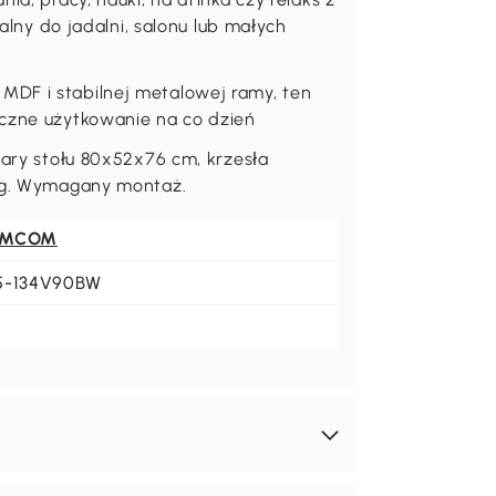
ealny do jadalni, salonu lub małych
MDF i stabilnej metalowej ramy, ten
eczne użytkowanie na co dzień
iary stołu 80x52x76 cm, krzesła
 kg. Wymagany montaż.
OMCOM
5-134V90BW