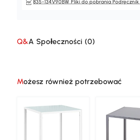
835-134V90BW Pliki do pobrania Podręcznik
Q&A Społeczności (
0
)
Możesz również potrzebować