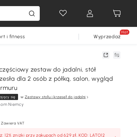
Hot
rt i fitness
Wyprzedaż
ściowy zestaw do jadalni, stół
zesła dla 2 osób z półką, salon, wygląd
rmuru
ający się
w
Zestawy stołu i krzeseł do jadalni
som Niemcy
Zawiera VAT
: 12% zniżki przy zakupach od 629 zł, KOD: LATO12