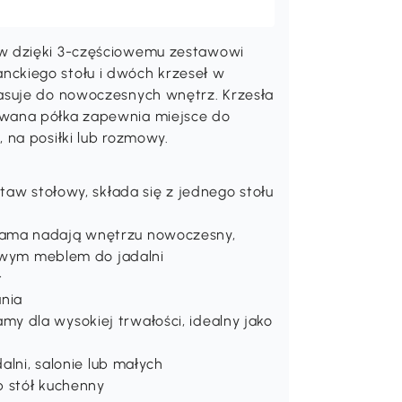
w dzięki 3-częściowemu zestawowi
ckiego stołu i dwóch krzeseł w
asuje do nowoczesnych wnętrz. Krzesła
wana półka zapewnia miejsce do
 na posiłki lub rozmowy.
taw stołowy, składa się z jednego stołu
rama nadają wnętrzu nowoczesny,
lowym meblem do jadalni
ł
nia
 dla wysokiej trwałości, idealny jako
alni, salonie lub małych
b stół kuchenny