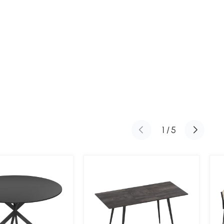
1
/
5