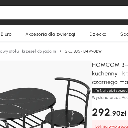
Biuro
Akcesoria dla zwierząt
Dziecko
Spo
awy stołu i krzeseł do jadalni
/
SKU:835-134V90BW
HOMCOM 3-czę
kuchenny i kr
czarnego ma
#6 Najlepiej sprzed
Wysłane przez Ao
292
,90zł
Letnia wyprzedaż