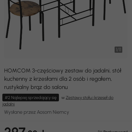
1
/
11
HOMCOM 3-częściowy zestaw do jadalni, stół
kuchenny z krzesłami dla 2 osób i regałem,
rustykalny brąz do salonu
#2 Najlepiej sprzedający się
w
Zestawy stołu i krzeseł do
jadalni
Wysłane przez Aosom Niemcy
297