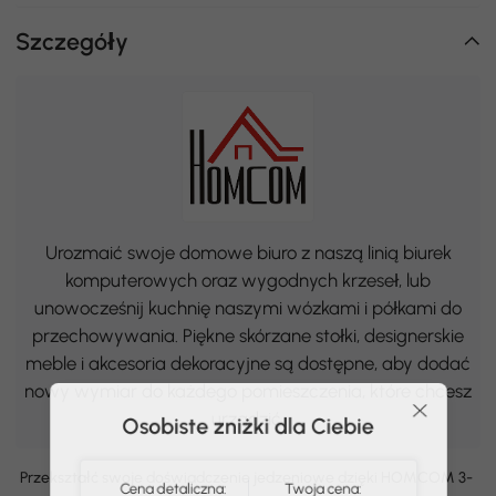
Szczegóły
Urozmaić swoje domowe biuro z naszą linią biurek
komputerowych oraz wygodnych krzeseł, lub
unowocześnij kuchnię naszymi wózkami i półkami do
przechowywania. Piękne skórzane stołki, designerskie
meble i akcesoria dekoracyjne są dostępne, aby dodać
nowy wymiar do każdego pomieszczenia, które chcesz
Osobiste zniżki dla Ciebie
urządzić.
Przekształć swoje doświadczenie jedzeniowe dzięki HOMCOM 3-
Cena detaliczna:
Twoja cena: