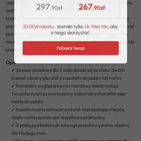
częściowemu stolikowi kuchennemu z krzesłami – eleganckiemu
297
267
,90zł
,90zł
zestawowi obiadowemu składającemu się ze stołu i dwóch
krzeseł. Rustykalny wygląd drewna i industrialny design idealnie
pasują do każdego nowoczesnego domu. Krzesła można schować
30,00zł rabatu
, zostało tylko
, aby
1h 59m 59s
z niego skorzystać.
pod stół, oszczędzając miejsce, a wbudowana półka zapewnia
miejsce na niezbędne przedmioty – idealne do posiłków, pracy lub
przytulnych rozmów w małych pomieszczeniach.
Pobierz teraz
Opis:
✔ Zestaw obiadowy dla 2 osób składa się ze stołu i dwóch
krzeseł, idealny jako stół z krzesłami do jadalni lub kuchni
✔ Rustykalny wygląd drewna i metalowy stelaż nadają
Twojemu wnętrzu nowoczesny, industrialny charakter jako
meble do jadalni
✔ Krzesła można schować pod stół, oszczędzając miejsce,
dzięki czemu zestaw jest wyjątkowo praktyczny
✔ Z półką pod blatem do łatwego przechowywania, idealną
dla Twojego stołu