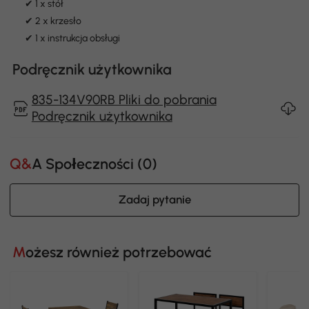
✔ 1 x stół
✔ 2 x krzesło
✔ 1 x instrukcja obsługi
Podręcznik użytkownika
835-134V90RB Pliki do pobrania
Podręcznik użytkownika
Q&A Społeczności (
0
)
Zadaj pytanie
Możesz również potrzebować