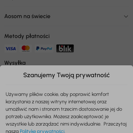
Aosom na świecie
Metody płatności
Wysyłka
Szanujemy Twoją prywatność
Bezpieczna płatność
Używamy plików cookie, aby poprawić komfort
korzystania z naszej witryny internetowej oraz
umożliwić nam i stronom trzecim dostosowanie jej do
Pobierz aplikację Aosom
potrzeb użytkownika. Możesz zaakceptować je
wszystkie lub zarządzać nimi indywidualnie. Przeczytaj
naszą
Politykę prywatności
.
Google Play