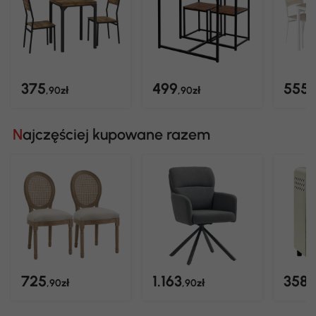
375
499
555
,90zł
,90zł
,
Najczęściej kupowane razem
725
1.163
358
,90zł
,90zł
,