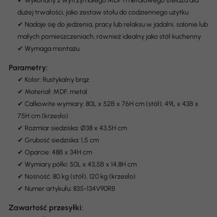
✔ Wykonany z wytrzymałego MDF i metalowego stelaża dla
dużej trwałości, jako zestaw stołu do codziennego użytku
✔ Nadaje się do jedzenia, pracy lub relaksu w jadalni, salonie lub
małych pomieszczeniach, również idealny jako stół kuchenny
✔ Wymaga montażu
Parametry:
✔ Kolor: Rustykalny brąz
✔ Materiał: MDF, metal
✔ Całkowite wymiary: 80L x 52B x 76H cm (stół), 49L x 43B x
75H cm (krzesło)
✔ Rozmiar siedziska: Ø38 x 43,5H cm
✔ Grubość siedziska: 1,5 cm
✔ Oparcie: 48B x 34H cm
✔ Wymiary półki: 50L x 43,5B x 14,8H cm
✔ Nośność: 80 kg (stół), 120 kg (krzesło)
✔ Numer artykułu: 835-134V90RB
Zawartość przesyłki: