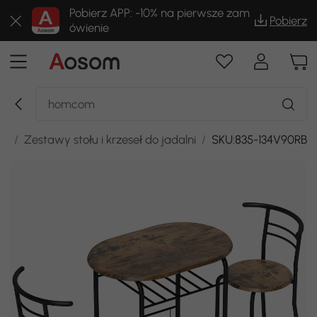
Pobierz APP: -10% na pierwsze zam
Pobierz
ówienie
GD
/
Zestawy stołu i krzeseł do jadalni
/
SKU:835-134V90RB