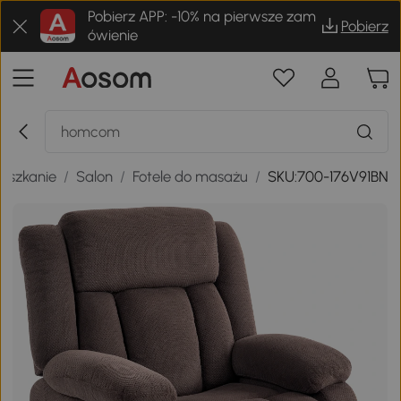
Pobierz APP: -10% na pierwsze zam
Pobierz
ówienie
ieszkanie
/
Salon
/
Fotele do masażu
/
SKU:700-176V91BN