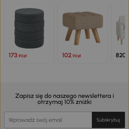
173
102
820
,90zł
,90zł
,
Zapisz się do naszego newslettera i
otrzymaj 10% zniżki
Subskrybuj