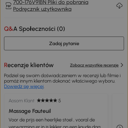
700-176V91BN Pliki do pobrania
Podręcznik użytkownika
Q&A Społeczności (
0
)
Zadaj pytanie
Recenzje klientów
Zobacz wszystkie recenzje
Podziel się swoim doświadczeniem w recenzji lub filmie i
pomóż innym klientom dokonać właściwego wyboru.
Dowiedz się więcej
.
Aosom Klant
5
Massage Fauteuil
Voor de prijs een heerlijke stoel , vooral de
verwarming er in is lekker op een koude dag.