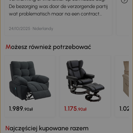
De bezorging was door de verzorgende partij
wat problematisch maar na een contract
met de verkoper was het gelijk opgelost. Ik
ben er erg blij mee.
24/10/2025 · Niderlandy
Możesz również potrzebować
1.989
1.175
1.02
,90zł
,90zł
Najczęściej kupowane razem