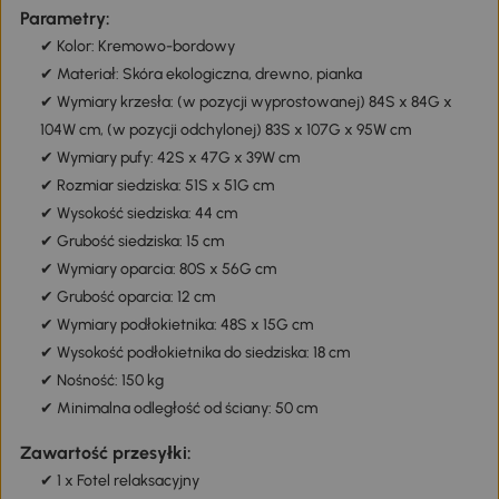
Parametry:
✔ Kolor: Kremowo-bordowy
✔ Materiał: Skóra ekologiczna, drewno, pianka
✔ Wymiary krzesła: (w pozycji wyprostowanej) 84S x 84G x
104W cm, (w pozycji odchylonej) 83S x 107G x 95W cm
✔ Wymiary pufy: 42S x 47G x 39W cm
✔ Rozmiar siedziska: 51S x 51G cm
✔ Wysokość siedziska: 44 cm
✔ Grubość siedziska: 15 cm
✔ Wymiary oparcia: 80S x 56G cm
✔ Grubość oparcia: 12 cm
✔ Wymiary podłokietnika: 48S x 15G cm
✔ Wysokość podłokietnika do siedziska: 18 cm
✔ Nośność: 150 kg
✔ Minimalna odległość od ściany: 50 cm
Zawartość przesyłki:
✔ 1 x Fotel relaksacyjny