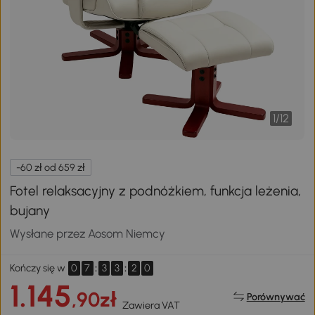
1
/
12
-60 zł od 659 zł
Fotel relaksacyjny z podnóżkiem, funkcja leżenia,
bujany
Wysłane przez Aosom Niemcy
0
7
:
3
3
:
2
0
Kończy się w
1.145
,90zł
Porównywać
Zawiera VAT