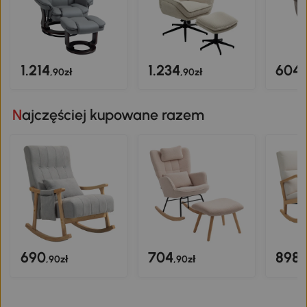
1.214
1.234
604
,90zł
,90zł
,
Najczęściej kupowane razem
690
704
898
,90zł
,90zł
,