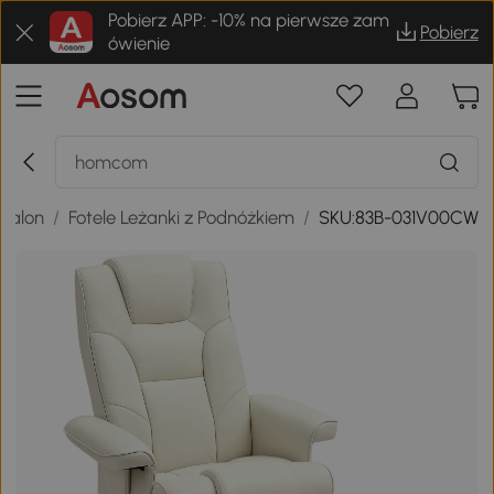
Pobierz APP: -10% na pierwsze zam
Pobierz
ówienie
Salon
/
Fotele Leżanki z Podnóżkiem
/
SKU:83B-031V00CW