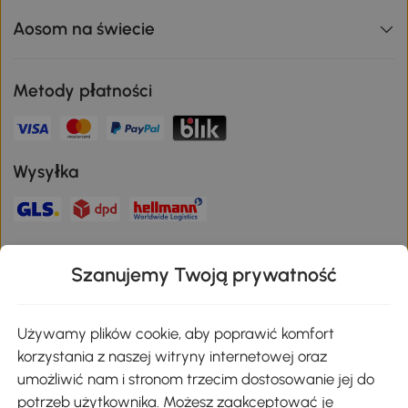
Aosom na świecie
Metody płatności
Wysyłka
Bezpieczna płatność
Szanujemy Twoją prywatność
Pobierz aplikację Aosom
Używamy plików cookie, aby poprawić komfort
korzystania z naszej witryny internetowej oraz
umożliwić nam i stronom trzecim dostosowanie jej do
Google Play
potrzeb użytkownika. Możesz zaakceptować je