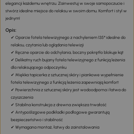
elegancji każdemu wnętrzu. Zainwestuj w swoje samopoczucie i
stwórz idealne miejsce do relaksu w swoim domu. Komfort i styl w
jednym!
Opis:
✔ Oparcie fotela telewizyjnego z nachyleniem 135° idealne do
relaksu, czytania lub oglądania telewizji
✔ Ręczne oparcie do odchylania, boczny pokrętło blokuje kąt
✔ Delikatny ruch bujany fotela telewizyjnego z funkcją leżenia
dla relaksującego odpoczynku
✔ Miękka tapicerka z sztucznej skóry i piankowe wypełnienie
fotela telewizyjnego z funkcją leżenia zapewniają komfort
✔ Powierzchnia z sztucznej skóry jest wodoodporna i łatwa do
czyszczenia
✔ Stabilna konstrukcja z drewna zwiększa trwałość
✔ Antypoślizgowe podkładki podłogowe gwarantują
bezpieczeństwo i stabilność
✔ Wymagana montaż, łatwy do zainstalowania