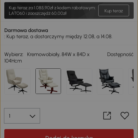
Kup teraz za
1.085,90zł
z kodem rabatowym:
Kup teraz
LATO60 i zaoszczędź 60,00zł
Darmowa dostawa
: Kup teraz, a dostarczymy między 12.08, a 14.08.
Wybierz:
Kremowobiały, 84W x 84D x
Dostępność
104Hcm