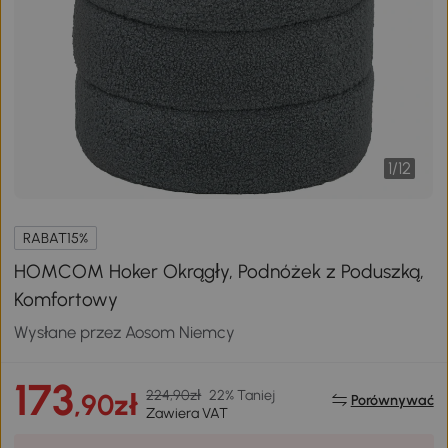
1
/
12
RABAT15%
HOMCOM Hoker Okrągły, Podnóżek z Poduszką,
Komfortowy
Wysłane przez Aosom Niemcy
173
224,90zł
22% Taniej
,90zł
Porównywać
Zawiera VAT