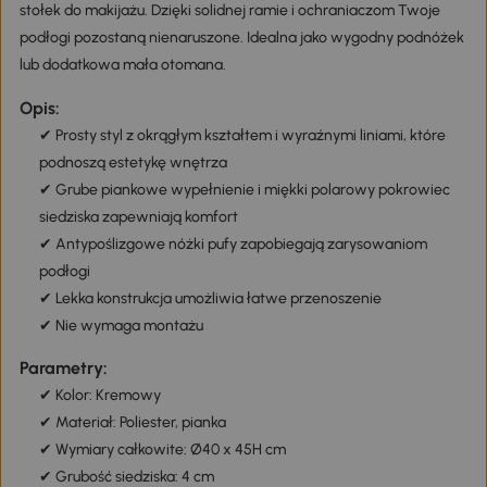
stołek do makijażu. Dzięki solidnej ramie i ochraniaczom Twoje
podłogi pozostaną nienaruszone. Idealna jako wygodny podnóżek
lub dodatkowa mała otomana.
Opis:
✔ Prosty styl z okrągłym kształtem i wyraźnymi liniami, które
podnoszą estetykę wnętrza
✔ Grube piankowe wypełnienie i miękki polarowy pokrowiec
siedziska zapewniają komfort
✔ Antypoślizgowe nóżki pufy zapobiegają zarysowaniom
podłogi
✔ Lekka konstrukcja umożliwia łatwe przenoszenie
✔ Nie wymaga montażu
Parametry:
✔ Kolor: Kremowy
✔ Materiał: Poliester, pianka
✔ Wymiary całkowite: Ø40 x 45H cm
✔ Grubość siedziska: 4 cm