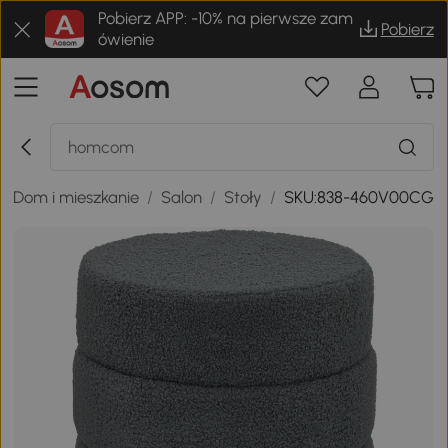
Pobierz APP: -10% na pierwsze zam
Pobierz
ówienie
/
Dom i mieszkanie
/
Salon
/
Stoły
/
SKU:838-460V00CG