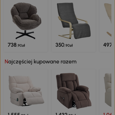
738
350
497
,90zł
,90zł
,
Najczęściej kupowane razem
1.555
1.432
1.06