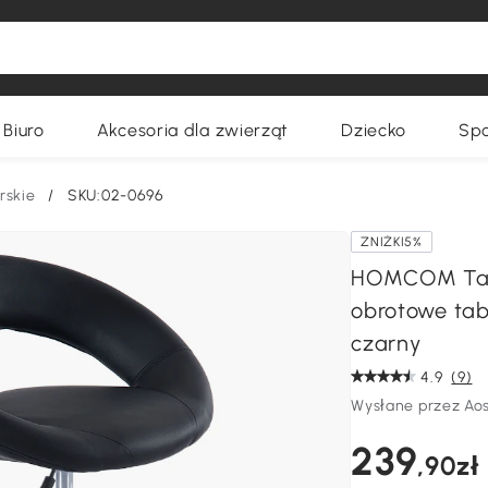
Biuro
Akcesoria dla zwierząt
Dziecko
Spo
rskie
/
SKU:02-0696
ZNIŻKI5%
HOMCOM Tabo
obrotowe tab
czarny
4.9
(9)
Wysłane przez Ao
239
,90zł