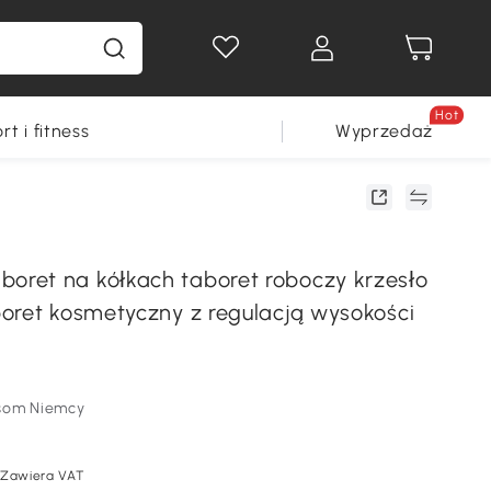
Hot
rt i fitness
Wyprzedaż
ret na kółkach taboret roboczy krzesło
oret kosmetyczny z regulacją wysokości
som Niemcy
Zawiera VAT