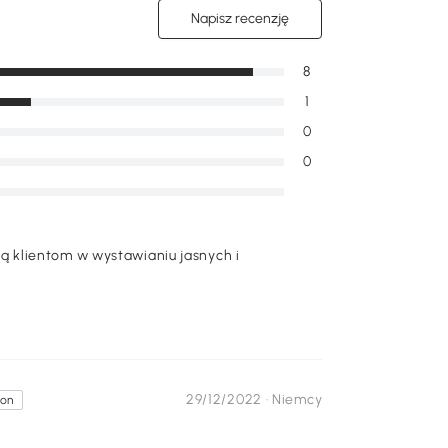
Napisz recenzję
8
1
0
0
 klientom w wystawianiu jasnych i
29/12/2022 ·
Niemcy
ron