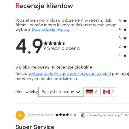
Recenzje klientów
Podziel się swoim doświadczeniem w recenzji lub
5
filmie i pomóż innym klientom dokonać właściwego
4
wyboru.
Dowiedz się więcej
.
4.9
3
2
9 Średnia ocena
1
8
globalne oceny
8
Recenzje globalne
Nasze
wytyczne dotyczące zamieszczania opinii
pomagają
pomocnych opinii o produktach
Wszystkie oceny
6
2
Filtruj według
A
Aosom Kunde
4
Z międzynarodowych st
Super Service