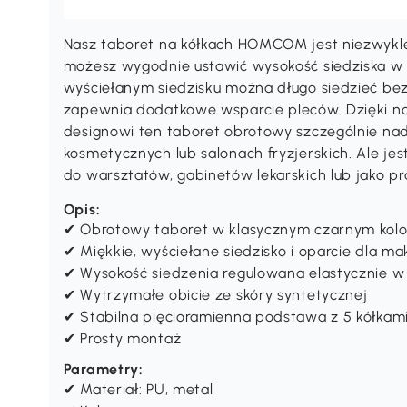
Nasz taboret na kółkach HOMCOM jest niezwykle 
możesz wygodnie ustawić wysokość siedziska w
wyściełanym siedzisku można długo siedzieć be
zapewnia dodatkowe wsparcie pleców. Dzięki 
designowi ten taboret obrotowy szczególnie nad
kosmetycznych lub salonach fryzjerskich. Ale jes
do warsztatów, gabinetów lekarskich lub jako 
Opis:
✔ Obrotowy taboret w klasycznym czarnym kolor
✔ Miękkie, wyściełane siedzisko i oparcie dla 
✔ Wysokość siedzenia regulowana elastycznie w
✔ Wytrzymałe obicie ze skóry syntetycznej
✔ Stabilna pięcioramienna podstawa z 5 kółkami
✔ Prosty montaż
Parametry:
✔ Materiał: PU, metal