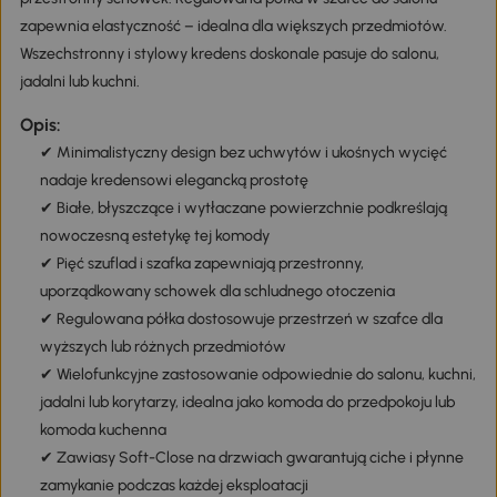
HOMCOM. Bezuchwytowy design i biała, błyszcząca
powierzchnia emanują elegancją. Pięć szuflad i szafka oferują
przestronny schowek. Regulowana półka w szafce do salonu
zapewnia elastyczność – idealna dla większych przedmiotów.
Wszechstronny i stylowy kredens doskonale pasuje do salonu,
jadalni lub kuchni.
Opis:
✔ Minimalistyczny design bez uchwytów i ukośnych wycięć
nadaje kredensowi elegancką prostotę
Osobiste zniżki dla Ciebie
✔ Białe, błyszczące i wytłaczane powierzchnie podkreślają
Cena detaliczna:
Twoja cena:
596
566
,90zł
,90zł
30,00zł rabatu
, zostało tylko
, aby
1h 59m 59s
nowoczesną estetykę tej komody
z niego skorzystać.
Pobierz teraz
✔ Pięć szuflad i szafka zapewniają przestronny,
uporządkowany schowek dla schludnego otoczenia
✔ Regulowana półka dostosowuje przestrzeń w szafce dla
wyższych lub różnych przedmiotów
✔ Wielofunkcyjne zastosowanie odpowiednie do salonu, kuchni,
jadalni lub korytarzy, idealna jako komoda do przedpokoju lub