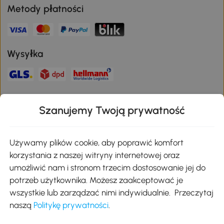
Aosom na świecie
Metody płatności
Wysyłka
Szanujemy Twoją prywatność
Bezpieczna płatność
Używamy plików cookie, aby poprawić komfort
korzystania z naszej witryny internetowej oraz
umożliwić nam i stronom trzecim dostosowanie jej do
Pobierz aplikację Aosom
potrzeb użytkownika. Możesz zaakceptować je
wszystkie lub zarządzać nimi indywidualnie. Przeczytaj
naszą
Politykę prywatności
.
Google Play