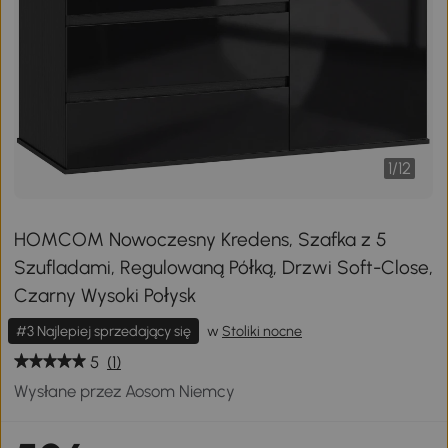
1
/
12
HOMCOM Nowoczesny Kredens, Szafka z 5
Szufladami, Regulowaną Półką, Drzwi Soft-Close,
Czarny Wysoki Połysk
#3 Najlepiej sprzedający się
w
Stoliki nocne
5
(1)
Wysłane przez Aosom Niemcy