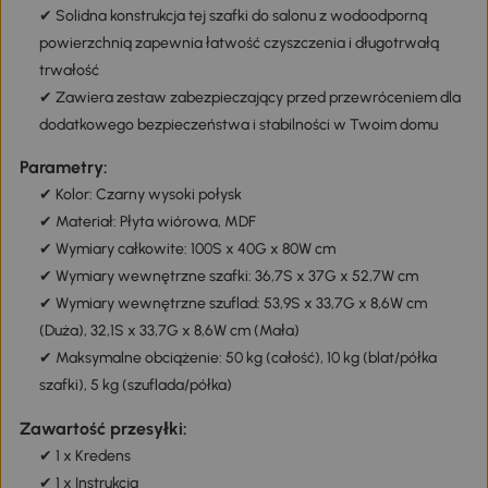
komoda kuchenna
✔ Zawiasy Soft-Close na drzwiach gwarantują ciche i płynne
zamykanie podczas każdej eksploatacji
✔ Solidna konstrukcja tej szafki do salonu z wodoodporną
powierzchnią zapewnia łatwość czyszczenia i długotrwałą
trwałość
✔ Zawiera zestaw zabezpieczający przed przewróceniem dla
dodatkowego bezpieczeństwa i stabilności w Twoim domu
Parametry:
✔ Kolor: Czarny wysoki połysk
✔ Materiał: Płyta wiórowa, MDF
✔ Wymiary całkowite: 100S x 40G x 80W cm
✔ Wymiary wewnętrzne szafki: 36,7S x 37G x 52,7W cm
✔ Wymiary wewnętrzne szuflad: 53,9S x 33,7G x 8,6W cm
(Duża), 32,1S x 33,7G x 8,6W cm (Mała)
✔ Maksymalne obciążenie: 50 kg (całość), 10 kg (blat/półka
szafki), 5 kg (szuflada/półka)