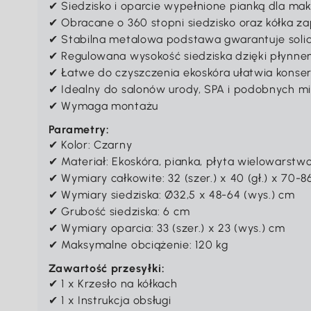
✔ Siedzisko i oparcie wypełnione pianką dla m
✔ Obracane o 360 stopni siedzisko oraz kółka z
✔ Stabilna metalowa podstawa gwarantuje soli
✔ Regulowana wysokość siedziska dzięki płyn
✔ Łatwe do czyszczenia ekoskóra ułatwia konse
✔ Idealny do salonów urody, SPA i podobnych mi
✔ Wymaga montażu
Parametry:
✔ Kolor: Czarny
✔ Materiał: Ekoskóra, pianka, płyta wielowarstw
✔ Wymiary całkowite: 32 (szer.) x 40 (gł.) x 70-8
✔ Wymiary siedziska: Ø32,5 x 48-64 (wys.) cm
✔ Grubość siedziska: 6 cm
✔ Wymiary oparcia: 33 (szer.) x 23 (wys.) cm
✔ Maksymalne obciążenie: 120 kg
Zawartość przesyłki:
✔ 1 x Krzesło na kółkach
✔ 1 x Instrukcja obsługi