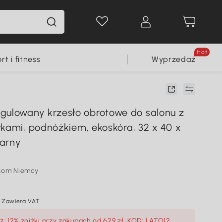
Hot
rt i fitness
Wyprzedaż
lowany krzesło obrotowe do salonu z
łkami, podnóżkiem, ekoskóra, 32 x 40 x
arny
som Niemcy
Zawiera VAT
: 12% zniżki przy zakupach od 629 zł, KOD: LATO12