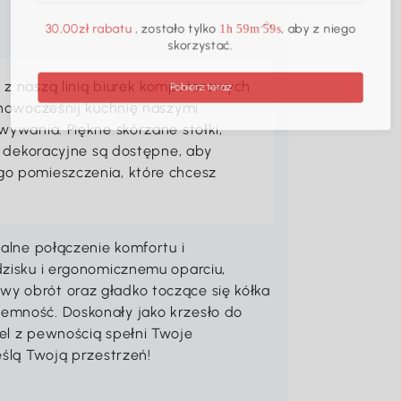
30,00zł rabatu
, zostało tylko
, aby z niego
1h 59m 59s
skorzystać.
z naszą linią biurek komputerowych
Pobierz teraz
unowocześnij kuchnię naszymi
ywania. Piękne skórzane stołki,
a dekoracyjne są dostępne, aby
o pomieszczenia, które chcesz
ealne połączenie komfortu i
dzisku i ergonomicznemu oparciu,
y obrót oraz gładko toczące się kółka
emność. Doskonały jako krzesło do
el z pewnością spełni Twoje
eślą Twoją przestrzeń!