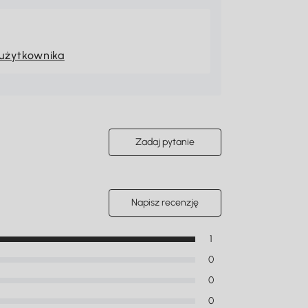
 użytkownika
Zadaj pytanie
Napisz recenzję
1
0
0
0