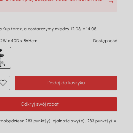
a
:
Kup teraz, a dostarczymy między 12.08, a 14.08.
32W x 40D x 86Hcm
Dostępność
Dodaj do koszyka
Odkryj swój rabat
dobędziesz 283 punkt(y) lojalnościowy(e). 283 punkt(y) =
Ę