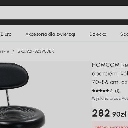
Biuro
Akcesoria dla zwierząt
Dziecko
Spo
rskie
/
SKU:921-823V00BK
HOMCOM Regu
oparciem, kó
70-86 cm, cz
5
(1)
Wysłane przez Ao
282
,90zł
Letnia wyprzedaż