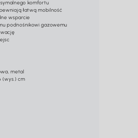
aksymalnego komfortu
apewniają łatwą mobilność
dne wsparcie
nemu podnośnikowi gazowemu
rwację
ejsc
owa, metal
6 (wys.) cm