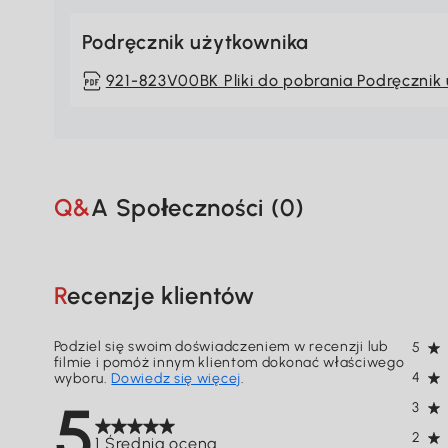
Podręcznik użytkownika
921-823V00BK Pliki do pobrania Podręcznik
Q&A Społeczności (
0
)
Recenzje klientów
Podziel się swoim doświadczeniem w recenzji lub
5
filmie i pomóż innym klientom dokonać właściwego
4
wyboru.
Dowiedz się więcej
.
5
3
2
1 Średnia ocena