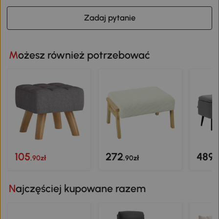
Zadaj pytanie
Możesz również potrzebować
105
272
489
,90zł
,90zł
,
Najczęściej kupowane razem