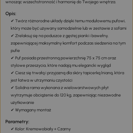
wnosząc wszechstronność i harmonię do Twojego wnętrza.
Opis:
✔ Twórz różnorodne układy dzięki temu modułowemu pufowi,
który może być używany samodzielnie lub w zestawie z sofami
✔ Zrelaksuj się na poduszce z gęstej pianki i bawełny,
zapewniającej maksymalny komfort podczas siedzenia na tym
pufie
✔ Puf posiada przestronną powierzchnię 75 x 75 cm oraz
stylowe przeszycia, które nadają mu elegancki wygląd
✔ Ciesz się trwałą i przyjazną dla skóry tapicerką lnianą, która
jest łatwa w utrzymaniu czystości
✔ Solidna rama wykonana z wielowarstwowych płyt
wytrzymuje obciążenie do 120 kg, zapewniając niezawodne
użytkowanie
✔ Wymagany montaż
Parametry:
✔ Kolor: Kremowobiały + Czarny