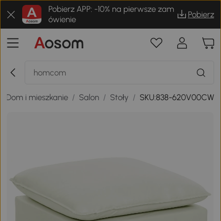
Pobierz APP: -10% na pierwsze zam
Pobierz
ówienie
/
Dom i mieszkanie
/
Salon
/
Stoły
/
SKU:838-620V00CW