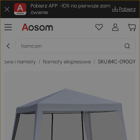
Pobierz APP: -10% na pierwsze zam
Pobierz
ówienie
odowe i namioty
/
Namioty ekspresowe
/
SKU:84C-090GY