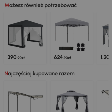
winds
Możesz również potrzebować
Taking
390
624
1.20
,90zł
,90zł
Najczęściej kupowane razem