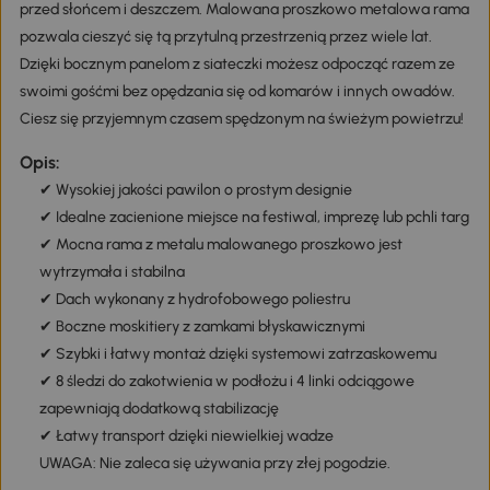
przed słońcem i deszczem. Malowana proszkowo metalowa rama
pozwala cieszyć się tą przytulną przestrzenią przez wiele lat.
Dzięki bocznym panelom z siateczki możesz odpocząć razem ze
swoimi gośćmi bez opędzania się od komarów i innych owadów.
Ciesz się przyjemnym czasem spędzonym na świeżym powietrzu!
Opis:
✔ Wysokiej jakości pawilon o prostym designie
✔ Idealne zacienione miejsce na festiwal, imprezę lub pchli targ
✔ Mocna rama z metalu malowanego proszkowo jest
wytrzymała i stabilna
✔ Dach wykonany z hydrofobowego poliestru
✔ Boczne moskitiery z zamkami błyskawicznymi
✔ Szybki i łatwy montaż dzięki systemowi zatrzaskowemu
✔ 8 śledzi do zakotwienia w podłożu i 4 linki odciągowe
zapewniają dodatkową stabilizację
✔ Łatwy transport dzięki niewielkiej wadze
UWAGA: Nie zaleca się używania przy złej pogodzie.