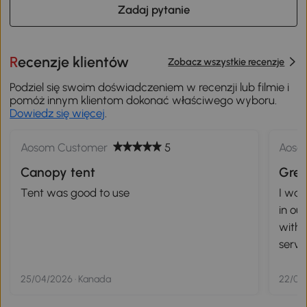
Zadaj pytanie
Recenzje klientów
Zobacz wszystkie recenzje
Podziel się swoim doświadczeniem w recenzji lub filmie i
pomóż innym klientom dokonać właściwego wyboru.
Dowiedz się więcej
.
Aosom Customer
5
Aoso
Canopy tent
Great
Tent was good to use
I wan
in ou
withou
serves 
toget
thoug
25/04/2026 · Kanada
22/08
. it even passed through a pretty strong