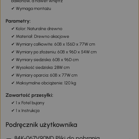
balkonów, a nawet wnętrz
✔ Wymaga montażu
Parametry:
✔ Kolor: Naturalne drewno
✔ Materiał: Drewno akacjowe
✔ Wymiary całkowite: 60B x 156D x 77W cm
✔ Wymiary po złożeniu: 60B x 96D x 54W cm
✔ Wymiary siedziska: 60B x 96D cm
✔ Wysokość siedziska: 28W cm
✔ Wymiary oparcia: 60B x 77W cm
✔ Maksymalne obciążenie: 120 kg
Zawartość przesyłki:
✔ 1 x Fotel bujany
✔ 1 x Instrukcja
Podręcznik użytkownika
84K-067V90ND Pliki do pobrania