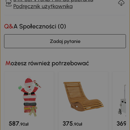
Podręcznik użytkownika
Q&A Społeczności (
0
)
Zadaj pytanie
Możesz również potrzebować
587
375
369
,90zł
,90zł
,