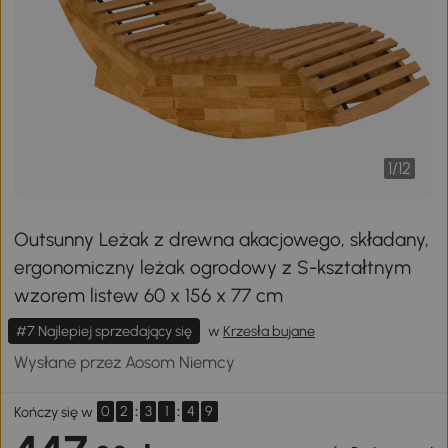
1
/
12
Outsunny Leżak z drewna akacjowego, składany,
ergonomiczny leżak ogrodowy z S-kształtnym
wzorem listew 60 x 156 x 77 cm
#7 Najlepiej sprzedający się
w
Krzesła bujane
Wysłane przez Aosom Niemcy
0
2
:
3
1
:
4
9
Kończy się w