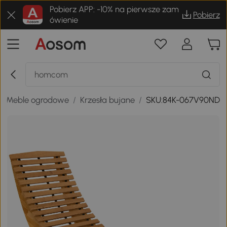
Pobierz APP: -10% na pierwsze zam
Pobierz
ówienie
/
Meble ogrodowe
/
Krzesła bujane
/
SKU:84K-067V90ND