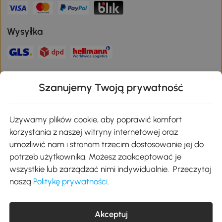
Wysyłka
Bezpieczna płatność
Szanujemy Twoją prywatność
Pobierz aplikację Aosom
Używamy plików cookie, aby poprawić komfort
korzystania z naszej witryny internetowej oraz
umożliwić nam i stronom trzecim dostosowanie jej do
Google Play
potrzeb użytkownika. Możesz zaakceptować je
wszystkie lub zarządzać nimi indywidualnie. Przeczytaj
naszą
Politykę prywatności
.
+48 22 292 29 06
kontakt@aosom.pl
Akceptuj
MH Handel GmbH, Wendenstraße 309, 20537 Hamburg Pon.-piąt.: