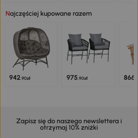
Najczęściej kupowane razem
942
975
866
,90zł
,90zł
,
Zapisz się do naszego newslettera i
otrzymaj 10% zniżki