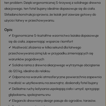
ten problem. Dzięki ergonomicznej S-krzywej z solidnego drewna
akacjowego, ten fotel bujany idealnie dopasowuje się do ciała.
Składana konstrukcja sprawia, że leżak jest zawsze gotowy do
użycia i łatwy w przechowywaniu.
Opis:
✔ Ergonomiczne S-kształtne wzornictwo leżaka dopasowuje
się do ciała, zapewniając wsparcie i komfort
✔ Możliwość złożenia w kilka sekund dla łatwego
przechowywania zimą lub w przypadku zmieniających się
warunków pogodowych
✔ Solidna rama z drewna akacjowego wytrzymuje obciążenie
do 120 kg, idealna do relaksu
✔ Odporna na warunki atmosferyczne powierzchnia zapewnia
trwałość w użytkowaniu na zewnątrz, doskonały fotel bujany
✔ Delikatne ruchy kołysania uspokajają ciało i umysł, sprzyjając
głębokiemu, spokojnemu snu
✔ Elegancki drewniany design pasuje do ogrodów, tarasów,