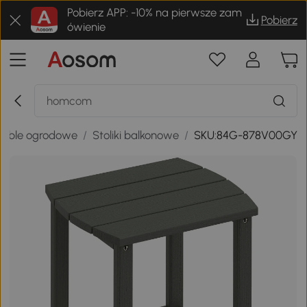
Pobierz APP: -10% na pierwsze zam
Pobierz
ówienie
eble ogrodowe
/
Stoliki balkonowe
/
SKU:84G-878V00GY