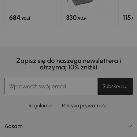
684
330
115
,90zł
,90zł
,90
Zapisz się do naszego newslettera i
otrzymaj 10% zniżki
Subskrybuj
Regulamin
Polityka prywatności
Aosom