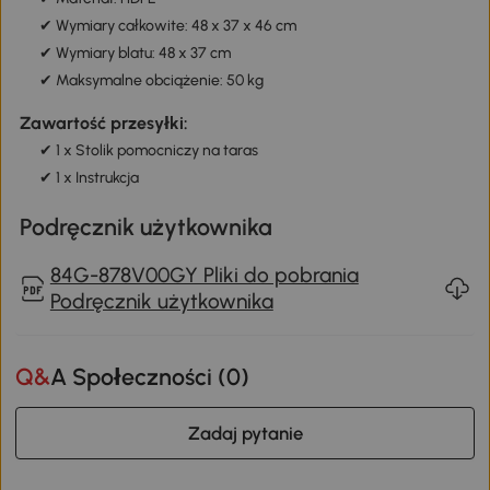
✔ Wymiary całkowite: 48 x 37 x 46 cm
✔ Wymiary blatu: 48 x 37 cm
✔ Maksymalne obciążenie: 50 kg
Zawartość przesyłki:
✔ 1 x Stolik pomocniczy na taras
✔ 1 x Instrukcja
Podręcznik użytkownika
84G-878V00GY Pliki do pobrania
Podręcznik użytkownika
Q&A Społeczności (
0
)
Zadaj pytanie