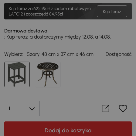
Kup teraz za
622,95zł
z kodem rabatowym:
Kup teraz
LATO12 i zaoszczędź 84,95zł
Darmowa dostawa
: Kup teraz, a dostarczymy między 12.08, a 14.08.
Wybierz:
Szary, 48 cm x 37 cm x 46 cm
Dostępność
Dodaj do koszyka