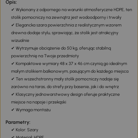
Opis:
✔ Wykonany z odpornego na warunki atmosferyczne HDPE, ten
stolik pomocniczy na zewnątrz jest wodoodporny i trwały
✔ Elegancka szara powierzchnia z realistycznym wzorem
drewna dodaje stylu, sprawiając, że stolik jest atrakcyjny
wizualnie
✔ Wytrzymuje obciążenie do 50 kg, oferując stabilną
powierzchnię na Twoje przedmioty
✔ Kompaktowe wymiary 48 x 37 x 46 cm czynią go idealnym
małym stolikiem balkonowym, pasującym do każdego miejsca
✔ Ten wszechstronny mały stolik pomocniczy nadaje się
zarówno na taras, do strefy przy basenie, jak i do wnętrz
✔ Klasyczny jednowarstwowy design oferuje praktyczne
miejsce na napoje i przekąski
✔ Wymaga montażu
Parametry:
✔ Kolor: Szary
✔ Materiał: HDPE