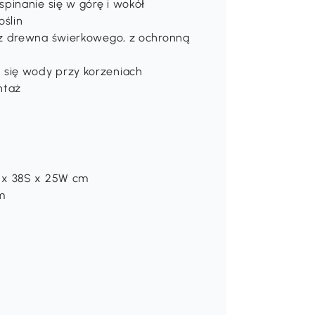
pinanie się w górę i wokół
oślin
 z drewna świerkowego, z ochronną
się wody przy korzeniach
ntaż
 x 38S x 25W cm
m