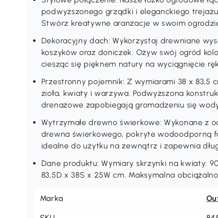
podwyższonego grządki i eleganckiego trejażu,
Stwórz kreatywne aranżacje w swoim ogrodzie
Dekoracyjny dach: Wykorzystaj drewniane wyso
koszyków oraz doniczek. Ożyw swój ogród kolo
ciesząc się pięknem natury na wyciągnięcie ręk
Przestronny pojemnik: Z wymiarami 38 x 83,5 
zioła, kwiaty i warzywa. Podwyższona konstruk
drenażowe zapobiegają gromadzeniu się wody
Wytrzymałe drewno świerkowe: Wykonane z o
drewna świerkowego, pokryte wodoodporną fa
idealne do użytku na zewnątrz i zapewnia dłu
Dane produktu: Wymiary skrzynki na kwiaty: 9
83,5D x 38S x 25W cm. Maksymalna obciążaln
Marka
Ou
SKU
84