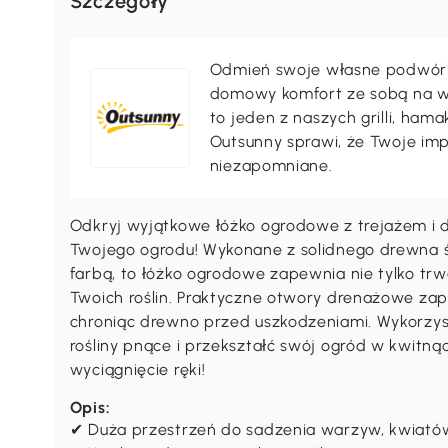
Szczegóły
Odmień swoje własne podwórko,
domowy komfort ze sobą na wak
to jeden z naszych grilli, ha
Outsunny sprawi, że Twoje im
niezapomniane.
Odkryj wyjątkowe łóżko ogrodowe z trejażem i 
Twojego ogrodu! Wykonane z solidnego drewna
farbą, to łóżko ogrodowe zapewnia nie tylko trw
Twoich roślin. Praktyczne otwory drenażowe za
chroniąc drewno przed uszkodzeniami. Wykorzy
rośliny pnące i przekształć swój ogród w kwitnąc
wyciągnięcie ręki!
Opis:
✔ Duża przestrzeń do sadzenia warzyw, kwiatów, z