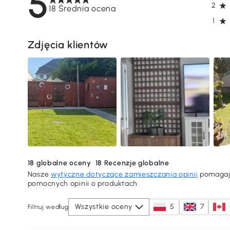
5
2
18 Średnia ocena
1
Zdjęcia klientów
18
globalne oceny
18
Recenzje globalne
Nasze
wytyczne dotyczące zamieszczania opinii
pomagają
pomocnych opinii o produktach
Wszystkie oceny
5
7
Filtruj według