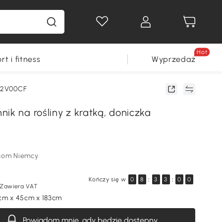
Hot
rt i fitness
Wyprzedaż
92V00CF
ik na rośliny z kratką, doniczka
som Niemcy
Kończy się w
0
8
:
3
2
:
5
9
Zawiera VAT
cm x 45cm x 183cm
Powiadom mnie, gdy będzie dostępny