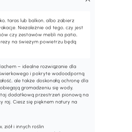
 taras lub balkon, albo zabierz
acje. Niezależnie od tego, czy jest
maków czy zestawów mebli na patio,
prezy na świeżym powietrzu będą
dachem – idealne rozwiązanie dla
 świerkowego i pokryte wodoodporną
ałość, ale także doskonałą ochronę dla
pobiegają gromadzeniu się wody,
staj dodatkową przestrzeń pionową na
y raj. Ciesz się pięknem natury na
iół i innych roślin