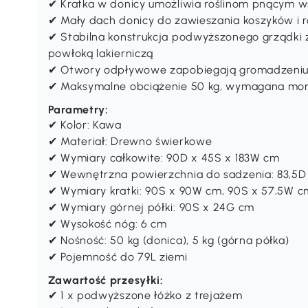
✔ Kratka w donicy umożliwia roślinom pnącym ws
✔ Mały dach donicy do zawieszania koszyków i r
✔ Stabilna konstrukcja podwyższonego grządki
powłoką lakierniczą
✔ Otwory odpływowe zapobiegają gromadzeniu 
✔ Maksymalne obciążenie 50 kg, wymagana mo
Parametry:
✔ Kolor: Kawa
✔ Materiał: Drewno świerkowe
✔ Wymiary całkowite: 90D x 45S x 183W cm
✔ Wewnętrzna powierzchnia do sadzenia: 83,5D
✔ Wymiary kratki: 90S x 90W cm, 90S x 57,5W c
✔ Wymiary górnej półki: 90S x 24G cm
✔ Wysokość nóg: 6 cm
✔ Nośność: 50 kg (donica), 5 kg (górna półka)
✔ Pojemność do 79L ziemi
Zawartość przesyłki:
✔ 1 x podwyższone łóżko z trejażem