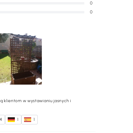
0
0
 klientom w wystawianiu jasnych i
4
1
1