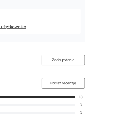
 użytkownika
Zadaj pytanie
Napisz recenzję
18
0
0