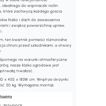
 idealnego do wspinaczki roślin.
, które zachwycą każdego gościa.
kie łóżko i dach do zawieszenia
rami i zwiększ powierzchnię upraw,
i.
cm, ten kwietnik pomieści różnorodne
cja chroni przed szkodnikami, a otwory
.
dpornego na warunki atmosferyczne
rbą, nasze łóżko ogrodowe jest
gotrwałą trwałość.
0D x 45S x 183W cm. Wnętrze skrzynki:
ość: 50 kg. Wymagana montaż.
tsunny
5-792V00CF