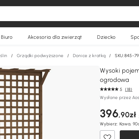
Biuro
Akcesoria dla zwierząt
Dziecko
Spo
ślin
/
Grządki podwyższone
/
Donice z kratką
/
SKU:845-7
Wysoki pojemn
ogrodowa
5
(18)
Wysłane przez Ao
396
,90zł
Wybierz:
Kawa, 90