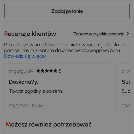
Zadaj pytanie
Recenzje klientów
Zobacz wszystkie recenzje
Podziel się swoim doświadczeniem w recenzji lub filmie i
pomóż innym klientom dokonać właściwego wyboru.
Dowiedz się więcej
.
mgurgul814
5
oliwi
Doskona?y.
Supe
Towar zgodny z opisem.
Super
08/01/2021 · Polska
05/01/
Możesz również potrzebować