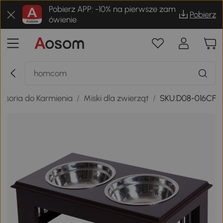
Pobierz APP: -10% na pierwsze zam
Pobierz
ówienie
kcesoria do Karmienia
/
Miski dla zwierząt
/
SKU:D08-016CF