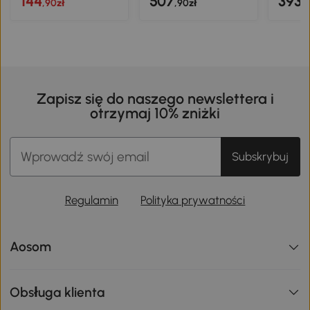
144
507
393
,90zł
,90zł
,
Zapisz się do naszego newslettera i
otrzymaj 10% zniżki
Subskrybuj
Regulamin
Polityka prywatności
Aosom
Obsługa klienta