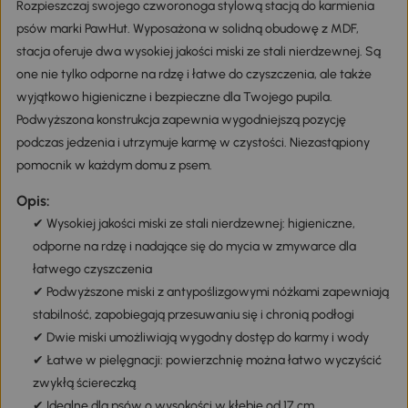
Rozpieszczaj swojego czworonoga stylową stacją do karmienia
psów marki PawHut. Wyposażona w solidną obudowę z MDF,
stacja oferuje dwa wysokiej jakości miski ze stali nierdzewnej. Są
one nie tylko odporne na rdzę i łatwe do czyszczenia, ale także
wyjątkowo higieniczne i bezpieczne dla Twojego pupila.
Podwyższona konstrukcja zapewnia wygodniejszą pozycję
podczas jedzenia i utrzymuje karmę w czystości. Niezastąpiony
pomocnik w każdym domu z psem.
Opis:
✔ Wysokiej jakości miski ze stali nierdzewnej: higieniczne,
odporne na rdzę i nadające się do mycia w zmywarce dla
łatwego czyszczenia
✔ Podwyższone miski z antypoślizgowymi nóżkami zapewniają
stabilność, zapobiegają przesuwaniu się i chronią podłogi
✔ Dwie miski umożliwiają wygodny dostęp do karmy i wody
✔ Łatwe w pielęgnacji: powierzchnię można łatwo wyczyścić
zwykłą ściereczką
✔ Idealne dla psów o wysokości w kłębie od 17 cm