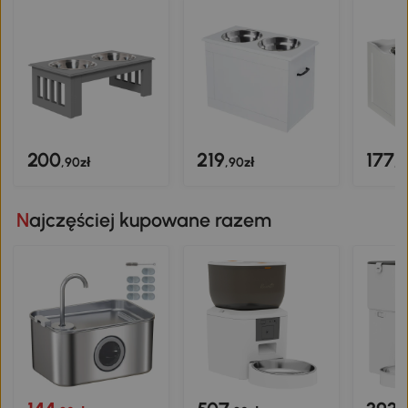
200
219
177
,90zł
,90zł
,9
Najczęściej kupowane razem