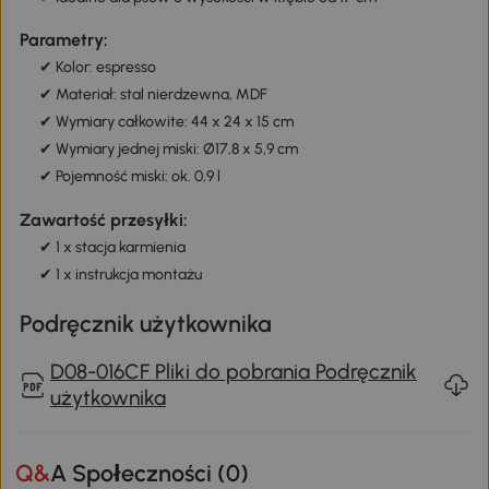
Parametry:
✔ Kolor: espresso
✔ Materiał: stal nierdzewna, MDF
✔ Wymiary całkowite: 44 x 24 x 15 cm
✔ Wymiary jednej miski: Ø17,8 x 5,9 cm
✔ Pojemność miski: ok. 0,9 l
Zawartość przesyłki:
✔ 1 x stacja karmienia
✔ 1 x instrukcja montażu
Podręcznik użytkownika
D08-016CF Pliki do pobrania Podręcznik
użytkownika
Q&A Społeczności (
0
)