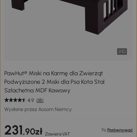
1
/
10
PawHut® Miski na Karmę dla Zwierząt
Podwyższone 2 Miski dla Psa Kota Stal
Szlachetna MDF Kawowy
4.9
(18)
Wysłane przez Aosom Niemcy
231
,90zł
Porównywać
Zawiera VAT