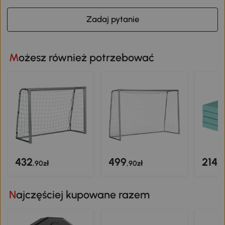
Zadaj pytanie
Możesz również potrzebować
432
499
214
,90zł
,90zł
,9
Najczęściej kupowane razem