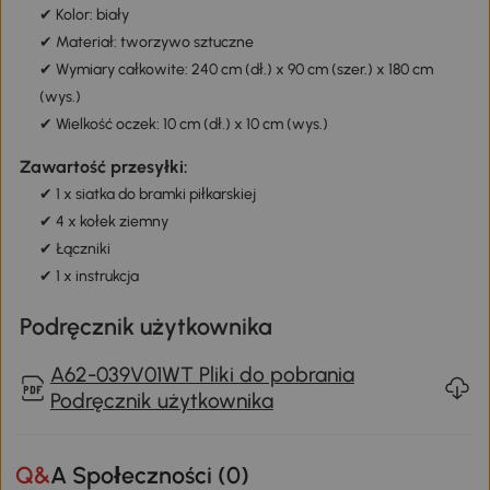
✔ Kolor: biały
✔ Materiał: tworzywo sztuczne
✔ Wymiary całkowite: 240 cm (dł.) x 90 cm (szer.) x 180 cm
(wys.)
✔ Wielkość oczek: 10 cm (dł.) x 10 cm (wys.)
Zawartość przesyłki:
✔ 1 x siatka do bramki piłkarskiej
✔ 4 x kołek ziemny
✔ Łączniki
✔ 1 x instrukcja
Podręcznik użytkownika
A62-039V01WT Pliki do pobrania
Podręcznik użytkownika
Q&A Społeczności (
0
)