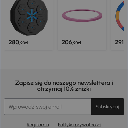
280
206
291
,90zł
,90zł
,9
Zapisz się do naszego newslettera i
otrzymaj 10% zniżki
Subskrybuj
Regulamin
Polityka prywatności