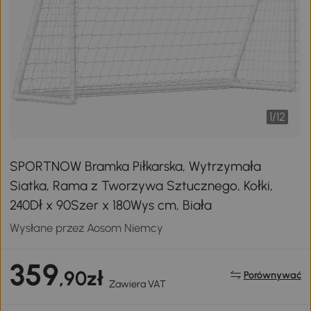
1
/
12
SPORTNOW Bramka Piłkarska, Wytrzymała
Siatka, Rama z Tworzywa Sztucznego, Kołki,
240Dł x 90Szer x 180Wys cm, Biała
Wysłane przez Aosom Niemcy
359
,90zł
Porównywać
Zawiera VAT