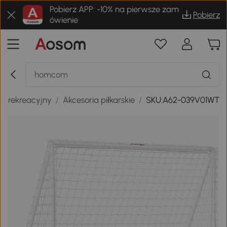
Pobierz APP: -10% na pierwsze zam
Pobierz
ówienie
rt rekreacyjny
/
Akcesoria piłkarskie
/
SKU:A62-039V01WT