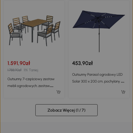
Drzwiami i Podłogą
1.591,90zł
453,90zł
1.788,90zł
11% Taniej
Outsunny Parasol ogrodowy LED
Outsunny 7-częściowy zestaw
Solar 300 x 200 cm, pochylany z
mebli ogrodowych, zestaw
korbką, pokrowiec, ochrona UV,
jadalniany z 1 stołem, 6 krzesłami,
obrotowy, granatowy
poduszkami, na taras, imitacja
drewna
Zobacz Więcej (
1
/ 7)