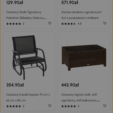
129,90zł
571,90zł
Outsunny Stolik Ogrodowy
Zestaw leżaków ogrodowych
Polirattan Składany Stalowy
3w1 z poduszkami i stolikiem
Stelaż 40x40x40 cm Naturalny
5
4.8
354,90zł
443,90zł
Outsunny krzesło bujane 75 cm x
Outsunny Ogród, stolik, stół
66 cm x 85 cm
ogrodowy, stół balkonowy,
technorattan
5
5