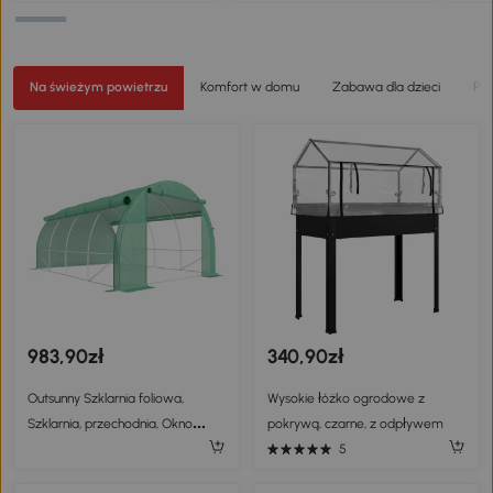
festyn namiot ogrodowy
korbą aluminium kolor biały +
stoł
pagoda 3x3 m
szary
podu
zesta
Na świeżym powietrzu
Komfort w domu
Zabawa dla dzieci
Pie
983,90zł
340,90zł
Outsunny Szklarnia foliowa,
Wysokie łóżko ogrodowe z
Szklarnia, przechodnia, Okno
pokrywą, czarne, z odpływem
siatki, Rama metalowa, 4x3x2m,
5
Zielony