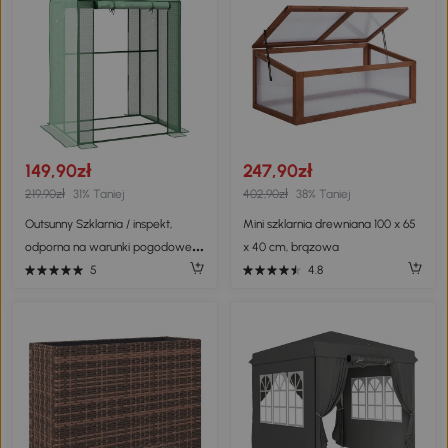
149,90zł
247,90zł
219,90zł
31% Taniej
402,90zł
38% Taniej
Outsunny Szklarnia / inspekt,
Mini szklarnia drewniana 100 x 65
odporna na warunki pogodowe,
x 40 cm, brązowa
drzwi rolowane, 100 cm x 80 cm x
5
4.8
150 cm, zielona