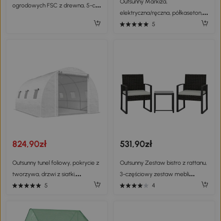
Outsunny Markiza,
ogrodowych FSC z drewna, 5-cz.,
elektryczna/ręczna, półkaseton,
składany stół z 4 krzesłami,
pilot zdalnego sterowania, rama
5
lamelowy design
aluminiowa, 4 x 3 m, Szary
824,90zł
531,90zł
Outsunny tunel foliowy, pokrycie z
Outsunny Zestaw bistro z rattanu,
tworzywa, drzwi z siatki,
3-częściowy zestaw mebli
wsporniki, Biały
ogrodowych z 2 krzesłami, stolik,
5
4
zdejmowane poduszki, kremowy