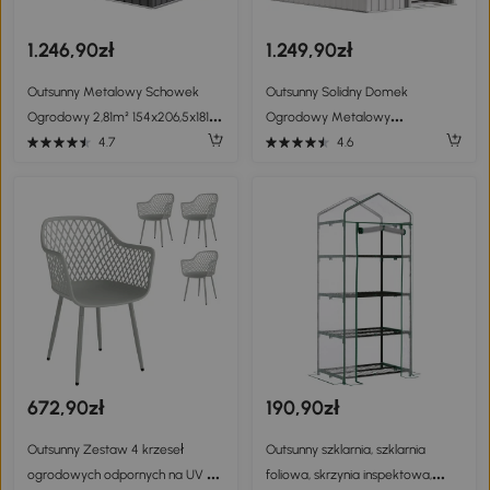
1.246,90zł
1.249,90zł
Outsunny Metalowy Schowek
Outsunny Solidny Domek
Ogrodowy 2,81m² 154x206,5x181
Ogrodowy Metalowy
cm, Schowek na Narzędzia z
Ocynkowana Szopa na Narzędzia
4.7
4.6
Dachem Pultowym, Fundament,
i Rowery z Dachu
Drzwi Przesuwne, Wodoodporny,
Jednospadowym i Fundamentem,
Ciemnoszary
Biały
672,90zł
190,90zł
Outsunny Zestaw 4 krzeseł
Outsunny szklarnia, szklarnia
ogrodowych odpornych na UV z
foliowa, skrzynia inspektowa,