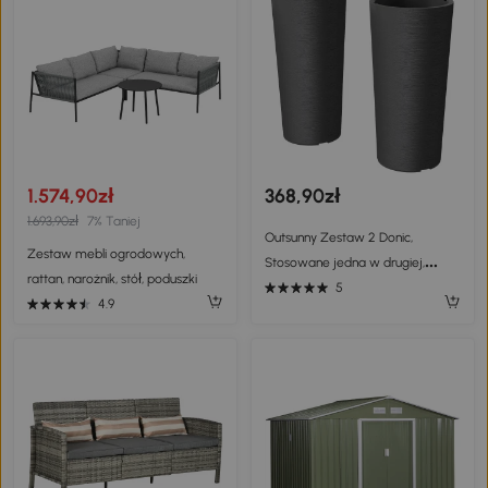
1.574,90zł
368,90zł
1.693,90zł
7% Taniej
Outsunny Zestaw 2 Donic,
Zestaw mebli ogrodowych,
Stosowane jedna w drugiej,
rattan, narożnik, stół, poduszki
Donice z Odpływem 35x35 cm,
5
4.9
Okrągłe, Ciemnoszare