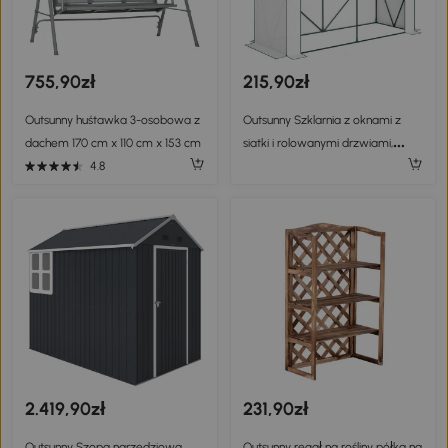
755,90zł
215,90zł
Outsunny huśtawka 3-osobowa z
Outsunny Szklarnia z oknami z
dachem 170 cm x 110 cm x 153 cm
siatki i rolowanymi drzwiami,
foliówka stalowa 200 x 75 x 188
4.8
cm biały
2.419,90zł
231,90zł
Outsunny Szopa narzędziowa
Outsunny regał na rośliny półka na