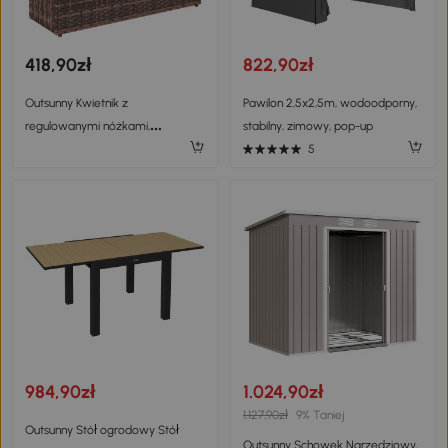
418,90zł
822,90zł
Outsunny Kwietnik z
Pawilon 2,5x2,5m, wodoodporny,
regulowanymi nóżkami,
stabilny, zimowy, pop-up
rattanowa donica z wyjmowaną
5
wkładką na taras i balkon,
Brązowy
984,90zł
1.024,90zł
1.127,90zł
9% Taniej
Outsunny Stół ogrodowy Stół
Outsunny Schowek Narzędziowy,