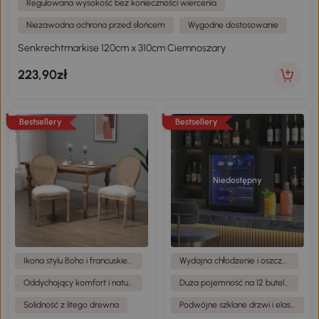
Regulowana wysokość bez konieczności wiercenia
Niezawodna ochrona przed słońcem
Wygodne dostosowanie
Senkrechtmarkise 120cm x 310cm Ciemnoszary
223,90zł
Bestsellery
Bestsellery
Niedostępny
Ikona stylu Boho i francuskiej elegancji
Wydajna chłodzenie i oszczędność energii
Oddychający komfort i naturalne materiały
Duża pojemność na 12 butelek
Solidność z litego drewna
Podwójne szklane drzwi i elastyczne ustawienie