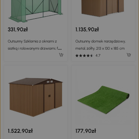
331,90zł
1.135,90zł
Outsunny Szklarnia z oknami z
Outsunny domek narzędziowy,
siatką i rolowanymi drzwiami, folia
metal, żółty, 213 x 130 x 185 cm
szklarniana ze stali 200 x 75 x 188
4.7
cm zielona
1.522,90zł
177,90zł