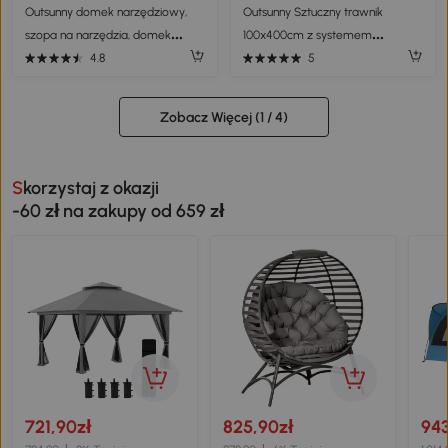
Outsunny domek narzędziowy,
Outsunny Sztuczny trawnik
szopa na narzędzia, domek
100x400cm z systemem
ogrodowy, żółty, 277 x 195 x 192
odprowadzania wody, dywan z
4.8
5
cm
trawy o wysokości 10mm, zielony
Zobacz Więcej (
1
/ 4)
Skorzystaj z okazji
-60 zł na zakupy od 659 zł
721,90zł
825,90zł
943