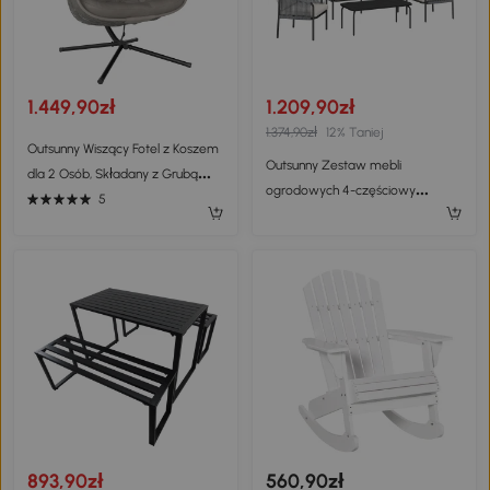
1.449,90zł
1.209,90zł
1.374,90zł
12% Taniej
Outsunny Wiszący Fotel z Koszem
Outsunny Zestaw mebli
dla 2 Osób, Składany z Grubą
ogrodowych 4-częściowy
Poduszką, Uchwytami na Napoje i
5
Polirattanowa sofa z
Pasem Bezpieczeństwa
dwuosobową sofą, 2 fotelami i
stolikiem kawowym z
poduszkami
893,90zł
560,90zł