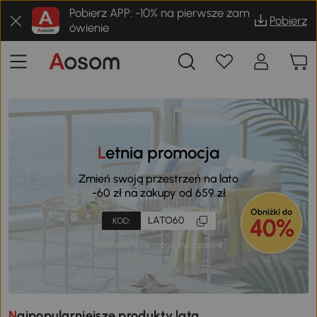
Pobierz APP: -10% na pierwsze zam
Pobierz
ówienie
Letnia promocja
Zmień swoją przestrzeń na lato
-60 zł na zakupy od 659 zł
LATO60
KOD:
*Obie oferty nie mogą być łączone.
Najpopularniejsze produkty lata