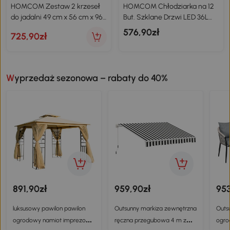
HOMCOM Zestaw 2 krzeseł
HOMCOM Chłodziarka na 12
do jadalni 49 cm x 56 cm x 96
But. Szklane Drzwi LED 36L
cm
49cm
576,90zł
725,90zł
Wyprzedaż sezonowa – rabaty do 40%
891,90zł
959,90zł
953
luksusowy pawilon pawilon
Outsunny markiza zewnętrzna
Outs
ogrodowy namiot imprezowy
ręczna przegubowa 4 m z
ogro