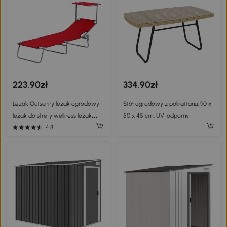
223,90zł
334,90zł
Leżak Outsunny leżak ogrodowy
Stół ogrodowy z polirattanu, 90 x
leżak do strefy wellness leżak
50 x 45 cm, UV-odporny
plażowy składany z osłoną
4.8
przeciwsłoneczną (czerwony) |
Aosom