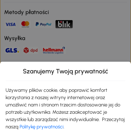
Metody płatności
Wysyłka
Bezpieczna płatność
Szanujemy Twoją prywatność
Pobierz aplikację Aosom
Używamy plików cookie, aby poprawić komfort
korzystania z naszej witryny internetowej oraz
umożliwić nam i stronom trzecim dostosowanie jej do
Google Play
potrzeb użytkownika. Możesz zaakceptować je
wszystkie lub zarządzać nimi indywidualnie. Przeczytaj
naszą
Politykę prywatności
.