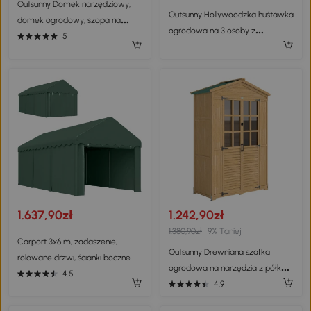
Outsunny Domek narzędziowy,
Outsunny Hollywoodzka huśtawka
domek ogrodowy, szopa na
ogrodowa na 3 osoby z
narzędzia z drzwiami,
5
regulowanym dachem Texteline
zewnętrzna, stal, zielony, 142 x 84
x 189 cm
1.637,90zł
1.242,90zł
1.380,90zł
9% Taniej
Carport 3x6 m, zadaszenie,
Outsunny Drewniana szafka
rolowane drzwi, ścianki boczne
ogrodowa na narzędzia z półką,
4.5
oknami z akrylu, zamykanymi
4.9
drzwiami, podłogą, dachem z