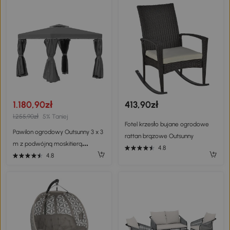
asfaltu i panelem wentylacyjnym
1.180,90zł
413,90zł
1.255,90zł
5% Taniej
Fotel krzesło bujane ogrodowe
Pawilon ogrodowy Outsunny 3 x 3
rattan brązowe Outsunny
m z podwójną moskitierą
4.8
dachową, aluminium, ciemnoszary
4.8