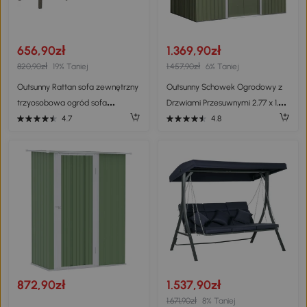
656,90zł
1.369,90zł
820,90zł
19% Taniej
1.457,90zł
6% Taniej
Outsunny Rattan sofa zewnętrzny
Outsunny Schowek Ogrodowy z
trzyosobowa ogród sofa
Drzwiami Przesuwnymi 2,77 x 1,95
wypoczynkowa z poduszkami
x 1,92m Metal Jasnozielony
4.7
4.8
stal szary
872,90zł
1.537,90zł
1.671,90zł
8% Taniej