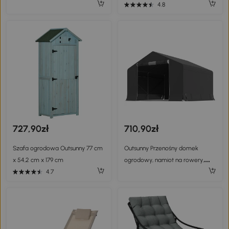
tworzywa z podłokietnikami i
zielona
4.8
oparciami 56 x 51 x 84 cm szare
727,90zł
710,90zł
Szafa ogrodowa Outsunny 77 cm
Outsunny Przenośny domek
x 54,2 cm x 179 cm
ogrodowy, namiot na rowery,
rolowane drzwi na zamek
4.7
błyskawiczny, metalowy stelaż,
wszechstronne przechowywanie,
ciemnoszary