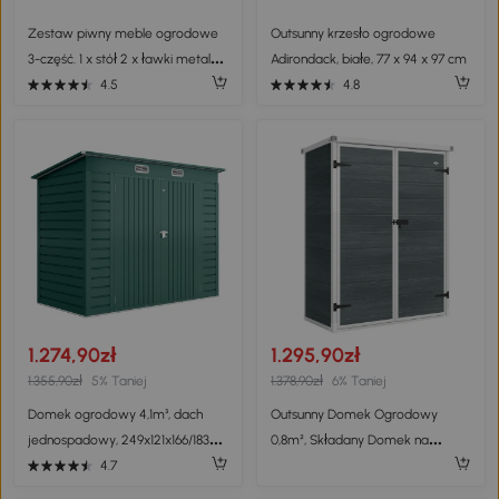
Zestaw piwny meble ogrodowe
Outsunny krzesło ogrodowe
3-część. 1 x stół 2 x ławki metal
Adirondack, białe, 77 x 94 x 97 cm
czarny 110 x 55 x 70 cm Outsunny
4.5
4.8
1.274,90zł
1.295,90zł
1.355,90zł
5% Taniej
1.378,90zł
6% Taniej
Domek ogrodowy 4,1m³, dach
Outsunny Domek Ogrodowy
jednospadowy, 249x121x166/183
0,8m², Składany Domek na
cm Zielony
Narzędzia 134 x 68,5 x 170 cm
4.7
Plastikowy z Podwójnymi