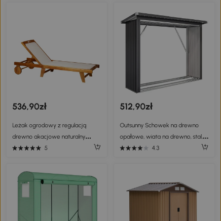
536,90zł
512,90zł
Leżak ogrodowy z regulacją
Outsunny Schowek na drewno
drewno akacjowe naturalny
opałowe, wiata na drewno, stal,
Outsunny
podwyższona podstawa, dach
5
4.3
pulpitowy, 213 x 66,5 x 150 cm,
ciemnoszary