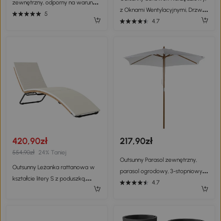
zewnętrzny, odporny na warunki
z Oknami Wentylacyjnymi, Drzwi
atmosferyczne, 162 x 80 x 75 cm,
5
Przesuwne, Stal Ocynkowana, 213
4.7
Żółty
x 130 x 172 cm, Jasnoszary
420,90zł
217,90zł
554,90zł
24% Taniej
Outsunny Parasol zewnętrzny,
Outsunny Leżanka rattanowa w
parasol ogrodowy, 3-stopniowy,
kształcie litery S z poduszką,
ochrona przeciwsłoneczna,
4.7
oddychająca powierzchnia,
bambus 180 / ㎡ poliester,
stalowa rama
kremowy, Ø2,5 x 2,3 m