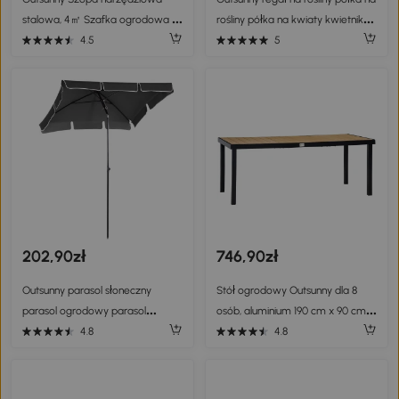
stalowa, 4㎡ Szafka ogrodowa z
rośliny półka na kwiaty kwietnik
oknem, zamykana na klucz, 259 x
schodkowy nowość
4.5
5
172 x 222 cm Dom ogrodowy na
balkon, taras, kolor ciemnoszary
202,90zł
746,90zł
Outsunny parasol słoneczny
Stół ogrodowy Outsunny dla 8
parasol ogrodowy parasol
osób, aluminium 190 cm x 90 cm x
plażowy parasol balkonowy
74 cm
4.8
4.8
ochrona przed słońcem