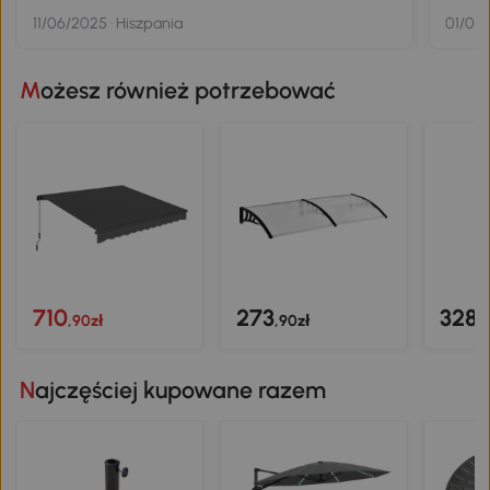
11/06/2025 · Hiszpania
01/06/
Możesz również potrzebować
710
273
328
,90zł
,90zł
,
Najczęściej kupowane razem