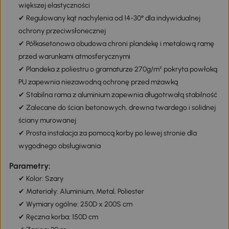
większej elastyczności
✔ Regulowany kąt nachylenia od 14-30° dla indywidualnej
ochrony przeciwsłonecznej
✔ Półkasetonowa obudowa chroni plandekę i metalową ramę
przed warunkami atmosferycznymi
✔ Plandeka z poliestru o gramaturze 270g/m² pokryta powłoką
PU zapewnia niezawodną ochronę przed mżawką
✔ Stabilna rama z aluminium zapewnia długotrwałą stabilność
✔ Zalecane do ścian betonowych, drewna twardego i solidnej
ściany murowanej
✔ Prosta instalacja za pomocą korby po lewej stronie dla
wygodnego obsługiwania
Parametry:
✔ Kolor: Szary
✔ Materiały: Aluminium, Metal, Poliester
✔ Wymiary ogólne: 250D x 200S cm
✔ Ręczna korba: 150D cm