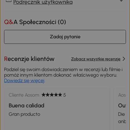
Podręcznik użytkownika
Q&A Społeczności (
0
)
Zadaj pytanie
Recenzje klientów
Zobacz wszystkie recenzje
Podziel się swoim doświadczeniem w recenzji lub filmie i
pomóż innym klientom dokonać właściwego wyboru.
Dowiedz się więcej
.
Cliente Aosom
5
Aoso
Buena calidad
Outs
Gran producto
Die O
anbau