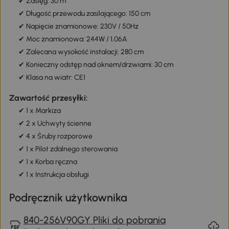
✔ Zasięg: 30 m
✔ Długość przewodu zasilającego: 150 cm
✔ Napięcie znamionowe: 230V / 50Hz
✔ Moc znamionowa: 244W / 1,06A
✔ Zalecana wysokość instalacji: 280 cm
✔ Konieczny odstęp nad oknem/drzwiami: 30 cm
✔ Klasa na wiatr: CE1
Zawartość przesyłki:
✔ 1 x Markiza
✔ 2 x Uchwyty ścienne
✔ 4 x Śruby rozporowe
✔ 1 x Pilot zdalnego sterowania
✔ 1 x Korba ręczna
✔ 1 x Instrukcja obsługi
Podręcznik użytkownika
840-256V90GY Pliki do pobrania