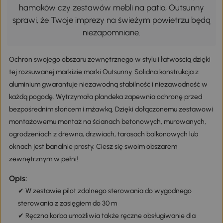
hamaków czy zestawów mebli na patio, Outsunny
sprawi, że Twoje imprezy na świeżym powietrzu będą
niezapomniane.
Ochron swojego obszaru zewnętrznego w stylu i łatwością dzięki
tej rozsuwanej markizie marki Outsunny. Solidna konstrukcja z
aluminium gwarantuje niezawodną stabilność i niezawodność w
każdą pogodę. Wytrzymała plandeka zapewnia ochronę przed
bezpośrednim słońcem i mżawką. Dzięki dołączonemu zestawowi
montażowemu montaż na ścianach betonowych, murowanych,
ogrodzeniach z drewna, drzwiach, tarasach balkonowych lub
oknach jest banalnie prosty. Ciesz się swoim obszarem
zewnętrznym w pełni!
Opis:
✔ W zestawie pilot zdalnego sterowania do wygodnego
sterowania z zasięgiem do 30 m
✔ Ręczna korba umożliwia także ręczne obsługiwanie dla