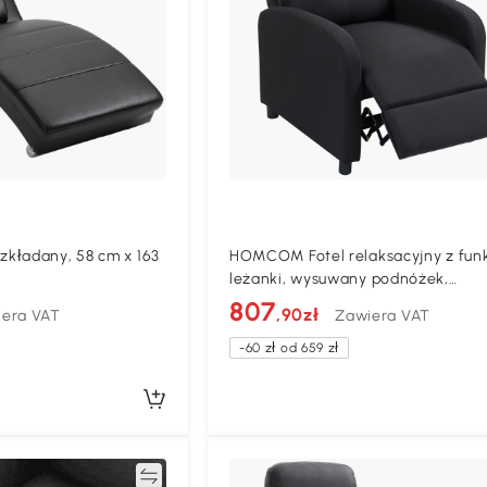
kładany, 58 cm x 163
HOMCOM Fotel relaksacyjny z fun
leżanki, wysuwany podnóżek,
kieszeniowe sprężyny, do 150 kg, 
807
,90zł
era VAT
Zawiera VAT
-60 zł od 659 zł
Porównywać
Porównyw