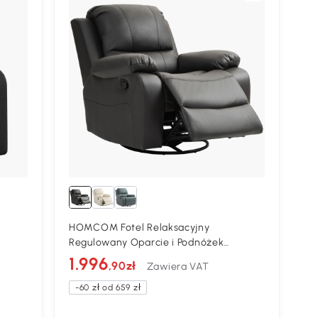
HOMCOM Fotel Relaksacyjny
Regulowany Oparcie i Podnóżek
Obrotowy Stalowa Rama 93cm do
1.996
,90zł
Zawiera VAT
żek,
Relaksu Czarny
-60 zł od 659 zł