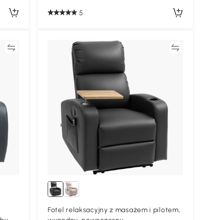
5
ać
Porównywać
ą
Fotel relaksacyjny z masażem i pilotem,