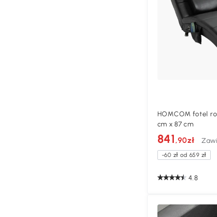
HOMCOM fotel roz
cm x 87 cm
841
,90zł
Zawi
-60 zł od 659 zł
4.8