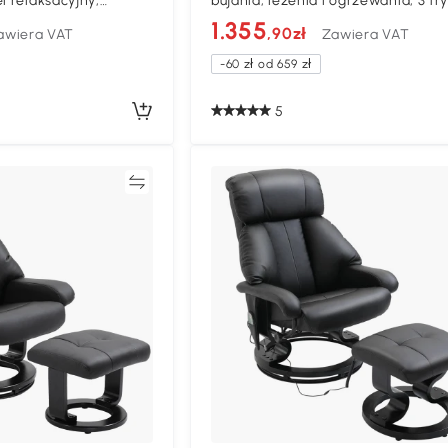
l relaksacyjny,
bujania, leżenia i ogrzewania, 3 tr
ie + podnóżek, czarny
obrotowy, czarny
1.355
,90zł
awiera VAT
Zawiera VAT
-60 zł od 659 zł
5
Porównywać
Porównyw