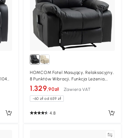
HOMCOM Fotel Masujący, Relaksacyjny,
x104
8 Punktów Wibracji, Funkcja Leżenia,
Skóra Ekologiczna, Czarny, 94x99x99 cm
1.329
,90zł
Zawiera VAT
-60 zł od 659 zł
4.8
Porównywać