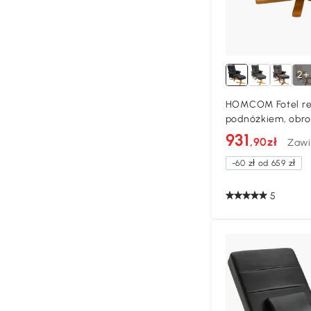
2+
HOMCOM Fotel rel
podnóżkiem, obro
telewizyjny z fun
931
,90zł
Zawi
rozkładany fotel 
kieszenią, fotel T
-60 zł od 659 zł
matowa czerń
5