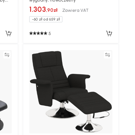
yby,
wygodny, nowoczesny
1.303
,90zł
Zawiera VAT
-60 zł od 659 zł
5
ać
Porównywać