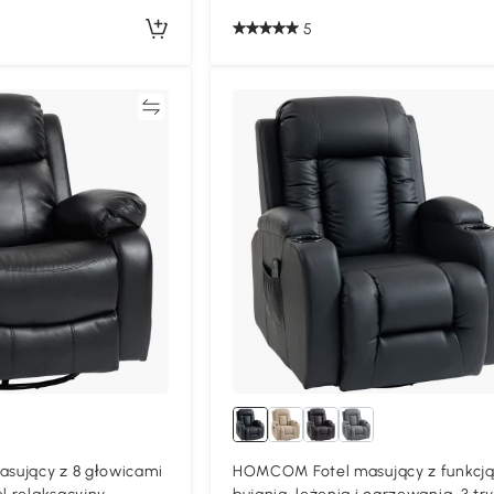
5
Porównywać
Porównyw
sujący z 8 głowicami
HOMCOM Fotel masujący z funkcj