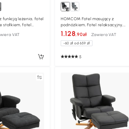
funkcją leżenia, fotel
HOMCOM Fotel masujący z
 stołkiem, fotel
podnóżkiem, Fotel relaksacyjny,
Elektryczny fotel telewizyjny
1.128
,90zł
wiera VAT
Zawiera VAT
-60 zł od 659 zł
5
Porównywać
Porównyw