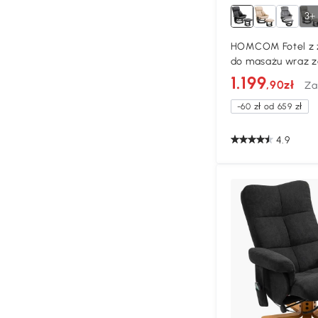
3+
HOMCOM Fotel z z 
do masażu wraz ze
telewizyjny
1.199
,90zł
Za
-60 zł od 659 zł
4.9