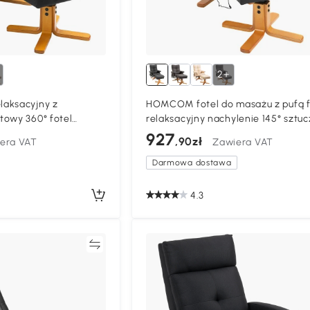
2+
aksacyjny z
HOMCOM fotel do masażu z pufą f
towy 360° fotel
relaksacyjny nachylenie 145° sztu
kcją masażu,
skóra kolor czarny 80 x 86 x 99 cm
927
,90zł
era VAT
Zawiera VAT
masujący z boczną
V, poliester do salonu,
Darmowa dostawa
4.3
Porównywać
Porównyw