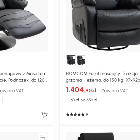
amingowy z Masażem,
HOMCOM Fotel masujący, funkcja
ie, Podnóżek, do 120
grzania i leżenia, do 150 kg, 97x92
y, Sztuczna Skóra,
cm, czarny
1.404
,90zł
awiera VAT
Zawiera VAT
a
-60 zł od 659 zł
5
Porównywać