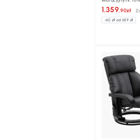
wibracyjnymi, fote
regulowane oparc
1.359
,90zł
Z
-60 zł od 659 zł