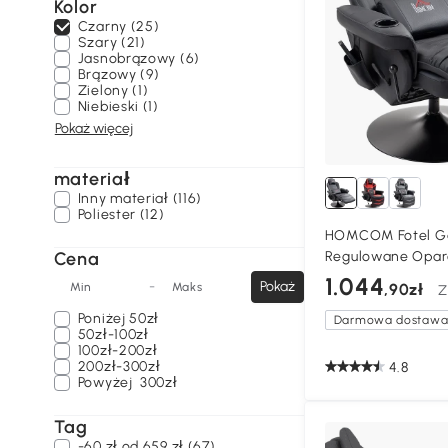
Kolor
Czarny (25)
Szary (21)
Jasnobrązowy (6)
Brązowy (9)
Zielony (1)
Niebieski (1)
Pokaż więcej
materiał
Inny materiał (116)
Poliester (12)
HOMCOM Fotel G
Cena
Regulowane Oparc
kg, Stelaż Stalow
1.044
-
Pokaż
Min
Maks
,90zł
Z
Czarny
Poniżej
50zł
Darmowa dostaw
50zł-100zł
100zł-200zł
200zł-300zł
4.8
Powyżej
300zł
Tag
-60 zł od 659 zł (67)