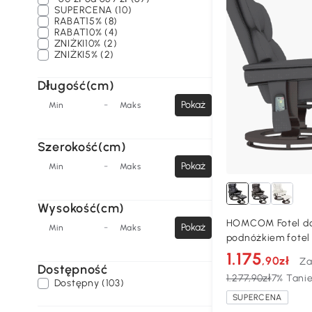
SUPERCENA (10)
RABAT15% (8)
RABAT10% (4)
ZNIŻKI10% (2)
ZNIŻKI5% (2)
Długość(cm)
-
Pokaż
Min
Maks
Szerokość(cm)
-
Pokaż
Min
Maks
Wysokość(cm)
HOMCOM Fotel do
-
Pokaż
Min
Maks
podnóżkiem fotel 
nachylenie 145° cz
1.175
,90zł
Za
Dostępność
1.277,90zł
7% Tanie
Dostępny (103)
SUPERCENA