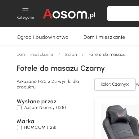
Kategorie
Ogród i budownictwo
Dom i mieszkanie
Dom i mieszkanie
/
Salon
/
Fotele do masażu
Fotele do masażu Czarny
Pokazano 1-25 z 25 wyniki dla
Kolor: Czarny
w
produktu
Wysłane przez
Aosom Niemcy (128)
Marka
HOMCOM (128)