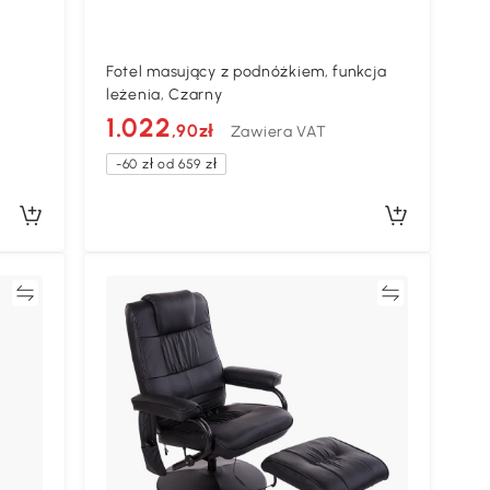
Fotel masujący z podnóżkiem, funkcja
leżenia, Czarny
1.022
,90zł
Zawiera VAT
-60 zł od 659 zł
ać
Porównywać