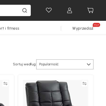
Hot
rt i fitness
Wyprzedaż
Sortuj według:
Popularność
ać
Porównywać