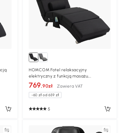
kcją
HOMCOM Fotel relaksacyjny
elektryczny z funkcją masażu,
czarny
ogrzewaniem, wibracjami, regulacją
769
,90zł
Zawiera VAT
pozycji, poduszką lędźwiową, boczną
kieszenią i pilotem. Idealny do salonu,
-60 zł od 659 zł
czarny, w stylu lnianym
5
ać
Porównywać