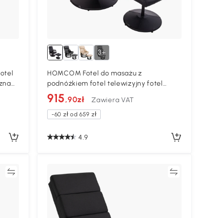
3+
otel
HOMCOM Fotel do masażu z
czna
podnóżkiem fotel telewizyjny fotel
relaksacyjny sztuczna skóra czarny
915
,90zł
Zawiera VAT
-60 zł od 659 zł
4.9
ać
Porównywać