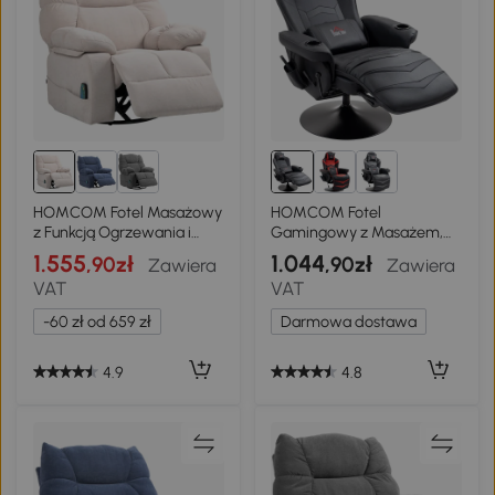
HOMCOM Fotel Masażowy
HOMCOM Fotel
z Funkcją Ogrzewania i
Gamingowy z Masażem,
Leżenia, Obrotowy, Do 150
Regulowane Oparcie,
1.555
1.044
,90zł
,90zł
Zawiera
Zawiera
kg, Konstrukcja Metalowa,
Podnóżek, do 120 kg, Stelaż
VAT
VAT
98x90x98cm, Beżowy
Stalowy, Sztuczna Skóra,
Czarny
-60 zł od 659 zł
Darmowa dostawa
4.9
4.8