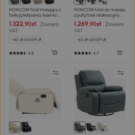
HOMCOM Fotel masujący z
HOMCOM fotel do masażu
funkcją kołysania, leżenia i
z pufą fotel relaksacyjny
ogrzewania, 3 tryby,
nachylenie 145° sztuczna
1.322
1.269
,90zł
,90zł
Zawiera
Zawiera
obracany, Jasnoszary
skóra kolor brązowy 79 x
VAT
VAT
82 x 101 cm
-60 zł od 659 zł
-60 zł od 659 zł
4.8
4.7