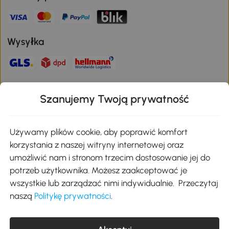
Wysyłka
Bezpieczna płatność
Szanujemy Twoją prywatność
Pobierz aplikację Aosom
Używamy plików cookie, aby poprawić komfort
korzystania z naszej witryny internetowej oraz
umożliwić nam i stronom trzecim dostosowanie jej do
Google Play
potrzeb użytkownika. Możesz zaakceptować je
wszystkie lub zarządzać nimi indywidualnie. Przeczytaj
naszą
Politykę prywatności
.
+48 22 292 29 06
kontakt@aosom.pl