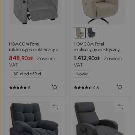
HOMCOM Fotel
HOMCOM Fotel
relaksacyjny elektryczny z
relaksacyjny elektryczny
funkcją leżenia, USB,
regulowany, fotel z funkcją
848
1.412
,90zł
,90zł
Zawiera
Zawiera
uchwyt na napoje, 2
leżenia, 2 silniki, obrotowy
VAT
VAT
pozycje pamięci do salonu,
fotel TV z portem USB
szary
-60 zł od 659 zł
Nowe
5
4.5