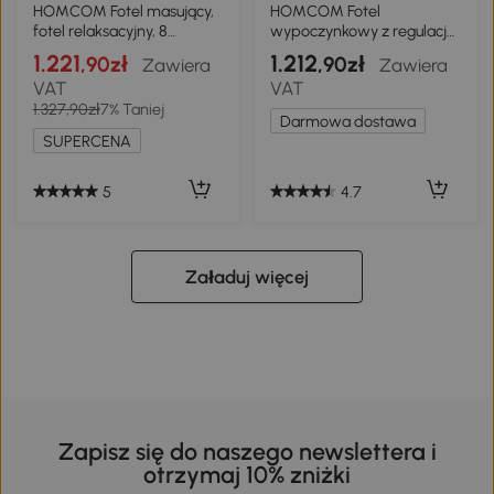
HOMCOM Fotel masujący,
HOMCOM Fotel
fotel relaksacyjny, 8
wypoczynkowy z regulacją
punktów wibracyjnych,
nachylenia do 135°,
1.221
1.212
,90zł
,90zł
Zawiera
Zawiera
funkcja leżenia, skóra
obrotowy o wymiarach 93
VAT
VAT
ekologiczna, kość słoniowa,
cm x 100 cm x 98 cm ze
1.327,90zł
7% Taniej
94x99x99cm
stalowym stelażem, kolor
Darmowa dostawa
zielony
SUPERCENA
5
4.7
Załaduj więcej
Zapisz się do naszego newslettera i
otrzymaj 10% zniżki