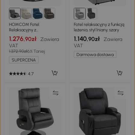
HOMCOM Fotel
Fotel relaksacyjny z funkcją
Relaksacyjny z
leżenia, styl lniany, szary
Podnóżkiem, Fotel Leżący,
1.276
1.140
,90zł
,90zł
Zawiera
Zawiera
Obrotowy, do 150 kg,
VAT
VAT
Konstrukcja Stalowa,
1.372,90zł
6% Taniej
88x96x108cm,
Darmowa dostawa
Ciemnoszary
SUPERCENA
4.7