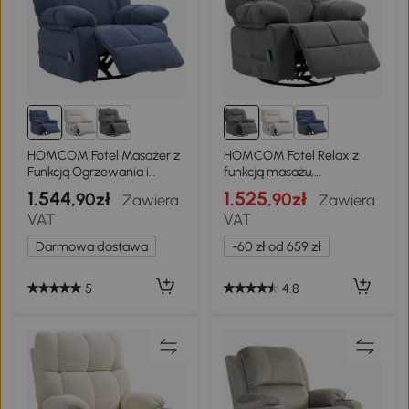
HOMCOM Fotel Masażer z
HOMCOM Fotel Relax z
Funkcją Ogrzewania i
funkcją masażu,
Leżenia, Obrotowy, do 150
Regulowany obrotowy
1.544
1.525
,90zł
,90zł
Zawiera
Zawiera
kg, Konstrukcja Metalowa,
fotel masujący, 4 kieszenie
VAT
VAT
98x90x98cm, Niebieski
boczne i pilot, Ciemnoszary
Darmowa dostawa
-60 zł od 659 zł
5
4.8