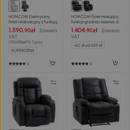
HOMCOM Elektryczny
HOMCOM Fotel masujący,
fotel relaksacyjny z funkcją
funkcja grzania i leżenia, do
leżenia, regulowane
150 kg, 97x92x104 cm,
1.590
1.404
,90zł
,90zł
Zawiera
Zawiera
oparcie, zagłówek do
czarny
VAT
VAT
salonu kremowo-biały
1.710,90zł
7% Taniej
-60 zł od 659 zł
SUPERCENA
5
5