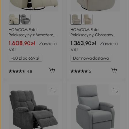
HOMCOM Fotel
HOMCOM Fotel
Relaksacyjny z Masażem,
Relaksacyjny, Obracany
Regulowane Oparcie,
Fotel z Funkcją Kołysania i
1.608
1.363
,90zł
,90zł
Zawiera
Zawiera
Obrotowy, do 150 kg,
Rozkładania, Głębokie
VAT
VAT
Ekoskóra, Kremowy
Siedzisko, Grube Oparcie,
Łatwy Montaż, Kremowy
-60 zł od 659 zł
Darmowa dostawa
4.8
5