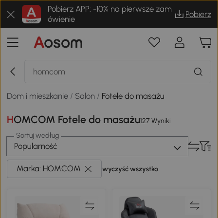
Pobierz APP: -10% na pierwsze zam
Pobierz
ówienie
Dom i mieszkanie
/
Salon
/
Fotele do masażu
HOMCOM Fotele do masażu
127 Wyniki
Sortuj według
Popularność
Marka: HOMCOM
wyczyść wszystko