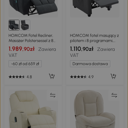
HOMCOM Fotel Recliner,
HOMCOM fotel masujący z
Masażer Polstersessel z 8
pilotem i 8 programami,
Punkty Wibracji,
regulowany fotel z
1.989
1.110
,90zł
,90zł
Zawiera
Zawiera
Regulowanym
podnóżkiem, 68x88x98cm,
VAT
VAT
Podnóżkiem, Boczną
szary
Kieszonką, Szary
-60 zł od 659 zł
Darmowa dostawa
4.8
4.9