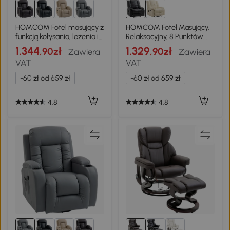
HOMCOM Fotel masujący z
HOMCOM Fotel Masujący,
funkcją kołysania, leżenia i
Relaksacyjny, 8 Punktów
ogrzewania, 3 tryby,
Wibracji, Funkcja Leżenia,
1.344
1.329
,90zł
,90zł
Zawiera
Zawiera
obrotowy, ciemny brąz
Skóra Ekologiczna, Czarny,
VAT
VAT
94x99x99 cm
-60 zł od 659 zł
-60 zł od 659 zł
4.8
4.8