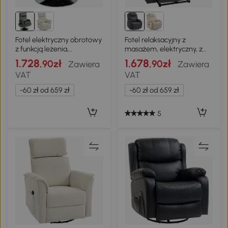
Fotel elektryczny obrotowy
Fotel relaksacyjny z
z funkcją leżenia,
masażem, elektryczny, z
ciemnoszary
funkcją leżenia
1.728
1.678
,90zł
,90zł
Zawiera
Zawiera
VAT
VAT
-60 zł od 659 zł
-60 zł od 659 zł
5