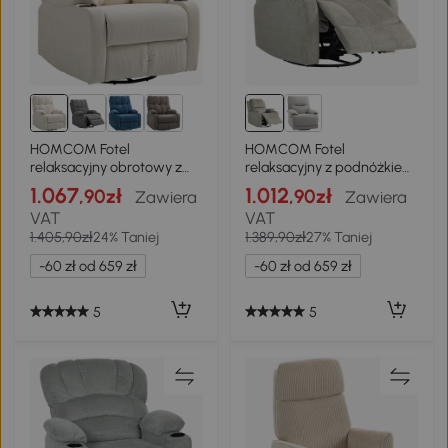
HOMCOM Fotel
HOMCOM Fotel
relaksacyjny obrotowy z
relaksacyjny z podnóżkiem
funkcją leżenia i bujania
i funkcją leżenia, w
1.067
1.012
,90zł
,90zł
Zawiera
Zawiera
komplecie uchwyty na
VAT
VAT
napoje, do 150 kg, Brązowy
1.405,90zł
24% Taniej
1.389,90zł
27% Taniej
-60 zł od 659 zł
-60 zł od 659 zł
5
5