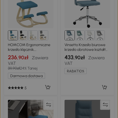
HOMCOM Ergonomiczne
Vinsetto Krzesło biurowe
krzesło klęcznik,
krzesło obrotowe kształt
zdrowotne krzesło dla
muszli pielgrzyma
236
433
,90zł
,90zł
Zawiera
Zawiera
domu, biura, medytacji,
regulowane
VAT
VAT
ciemnoniebieskie
aksamitnopodobny
311,90zł
24% Taniej
poliester kolor niebieski
RABAT10%
Darmowa dostawa
5