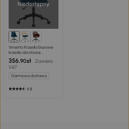
Niedostępny
Vinsetto Krzesło biurowe
krzesło obrotowe
ergonomiczny design
356
,90zł
Zawiera
aksamitnopodobny
VAT
poliester kolor niebieski
Darmowa dostawa
4.8