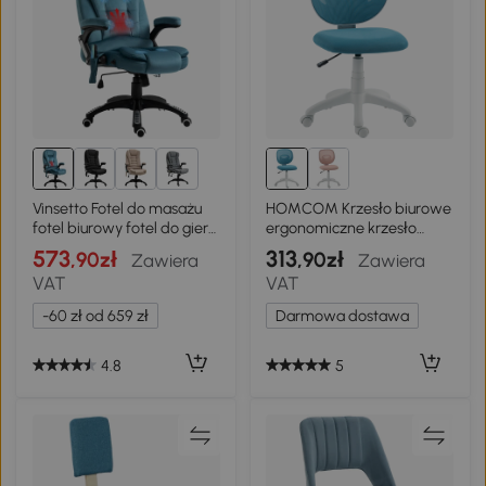
3+
Vinsetto Fotel do masażu
HOMCOM Krzesło biurowe
fotel biurowy fotel do gier
ergonomiczne krzesło
krzesło obrotowe krzesło
biurkowe z oparciem w
573
313
,90zł
,90zł
Zawiera
Zawiera
biurowe z masażem kolor
kształcie C, regulowane,
VAT
VAT
niebieski
niebieskie
-60 zł od 659 zł
Darmowa dostawa
4.8
5