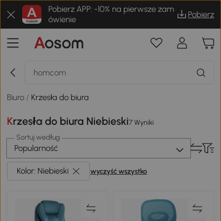
Pobierz APP: -10% na pierwsze zam
Pobierz
ówienie
Biuro
/
Krzesła do biura
Krzesła do biura Niebieski
7 Wyniki
Sortuj według
Popularność
Kolor: Niebieski
wyczyść wszystko