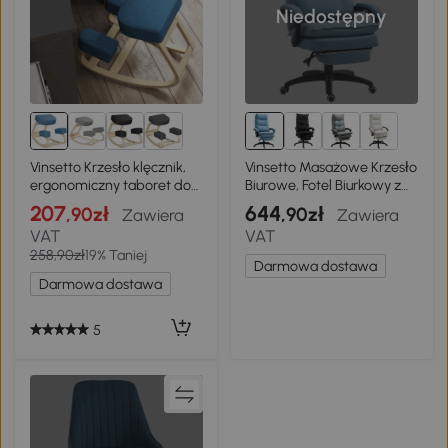
Niedostępny
Vinsetto Krzesło klęcznik,
Vinsetto Masażowe Krzesło
ergonomiczny taboret do
Biurowe, Fotel Biurkowy z
siedzenia, tapicerowany
Funkcją Masażu,
207
644
,90zł
,90zł
Zawiera
Zawiera
stołek dla zdrowej
Regulowane,
VAT
VAT
postawy, drewno
Ergonomiczne Krzesło
258,90zł
19% Taniej
brzozowe, wytrzymałość
Obrotowe, Nylon,
Darmowa dostawa
do 120 kg, niebieski
Niebieskie
Darmowa dostawa
5