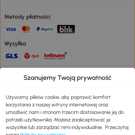
Metody płatności
Wysyłka
Bezpieczna płatność
Szanujemy Twoją prywatność
Pobierz aplikację Aosom
Używamy plików cookie, aby poprawić komfort
korzystania z naszej witryny internetowej oraz
umożliwić nam i stronom trzecim dostosowanie jej do
Google Play
potrzeb użytkownika. Możesz zaakceptować je
wszystkie lub zarządzać nimi indywidualnie. Przeczytaj
naszą
Politykę prywatności
.