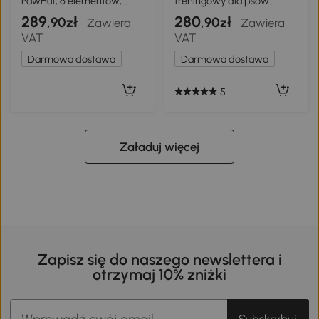
PawHut, 6 elementów,
treningowy dla psów
treningowy
Agility, Zestaw agility dla
289
280
,90zł
,90zł
Zawiera
Zawiera
psów, 4 łuki agility dla
VAT
VAT
starszych psów, Zestaw
treningowy dla psów z
Darmowa dostawa
Darmowa dostawa
torbą transportową,
Niebieski + Pomarańczowy,
88 x 64 x 95 cm
5
Załaduj więcej
Zapisz się do naszego newslettera i
otrzymaj 10% zniżki