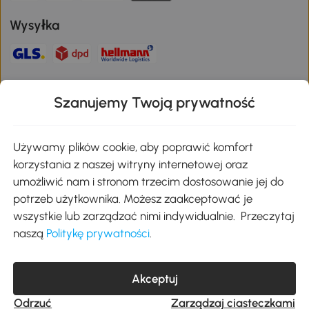
Wysyłka
Bezpieczna płatność
Szanujemy Twoją prywatność
Pobierz aplikację Aosom
Używamy plików cookie, aby poprawić komfort
korzystania z naszej witryny internetowej oraz
umożliwić nam i stronom trzecim dostosowanie jej do
Google Play
potrzeb użytkownika. Możesz zaakceptować je
wszystkie lub zarządzać nimi indywidualnie. Przeczytaj
naszą
Politykę prywatności
.
+48 22 292 29 06
kontakt@aosom.pl
Akceptuj
MH Handel GmbH, Wendenstraße 309, 20537 Hamburg Pon.-piąt.:
9:00 - 17:30
Odrzuć
Zarządzaj ciasteczkami
© 2017-2026 Wszystkie prawa zastrzeżone dla Aosom.