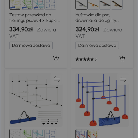
1+
Zestaw przeszkód do
Huśtawka dla psa,
treningu psów, 4 x słupki,
drewniana, do agility,
żółty
zabawka dla dużych psów
334
324
,90zł
,90zł
Zawiera
Zawiera
VAT
VAT
Darmowa dostawa
Darmowa dostawa
5