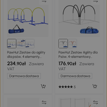
PawHut Zestaw do agility
PawHut Zestaw Agility dla
dla psów, 4 elementy,
Psów, 4-elementowy
przeszkody treningowe
zestaw szkoleniowy dla
234
176
,90zł
,90zł
Zawiera
Zawiera
psów z kołami
VAT
VAT
slalomowymi, zestaw
agility dla psów z torbą z
Darmowa dostawa
Darmowa dostawa
oxfordu, czarny
5