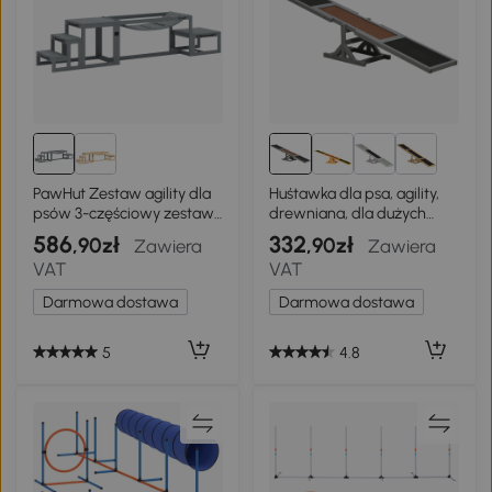
PawHut Zestaw agility dla
Huśtawka dla psa, agility,
psów 3-częściowy zestaw
drewniana, dla dużych
sprzętu agility z mostem,
psów
586
332
,90zł
,90zł
Zawiera
Zawiera
schodami, platformą, z
VAT
VAT
drewna świerkowego, 117 x
50 x 56 cm, Szary
Darmowa dostawa
Darmowa dostawa
5
4.8