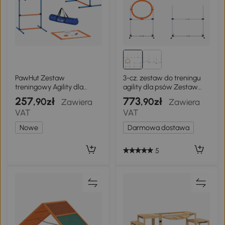
PawHut Zestaw
3-cz. zestaw do treningu
treningowy Agility dla
agility dla psów Zestaw
psów, 8-częściowy zestaw
treningowy dla zwierząt
257
773
,90zł
,90zł
Zawiera
Zawiera
z tunelem, tyczkami
domowych Zestaw do
VAT
VAT
slalomu, regulowanymi
treningu psów z torbą
przeszkodami, obręczą do
Nowe
Darmowa dostawa
skoków, miską
5