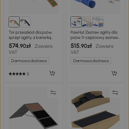
Tor przeszkód dla psów,
PawHut Zestaw agility dla
sprzęt agility, z barierką
psów 11-częściowy zestaw
bezpieczeństwa
agility z 2 tunelami,
574
515
,90zł
,90zł
Zawiera
Zawiera
regulowaną obręczą do
VAT
VAT
skakania, przeszkodami,
tyczkami slalomowymi
Darmowa dostawa
Darmowa dostawa
5