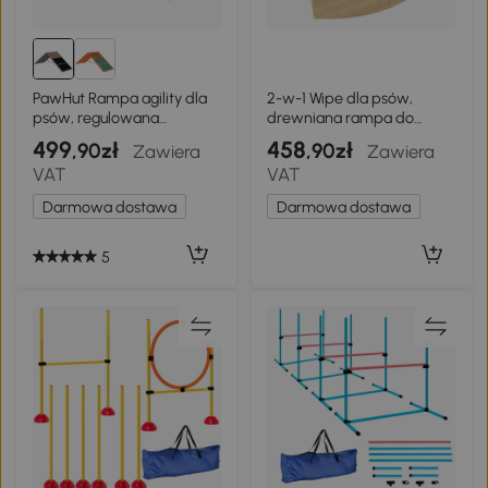
PawHut Rampa agility dla
2-w-1 Wipe dla psów,
psów, regulowana
drewniana rampa do
wysokość, sprzęt agility z
agility, stabilna
499
458
,90zł
,90zł
Zawiera
Zawiera
antypoślizgową
VAT
VAT
powierzchnią, do 40 kg, 173
x 59 x 66 cm, szary
Darmowa dostawa
Darmowa dostawa
5