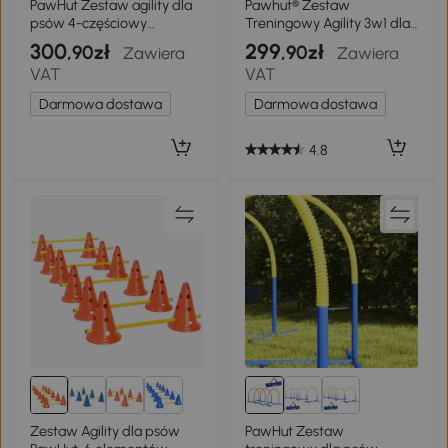
PawHut Zestaw agility dla
Pawhut® Zestaw
psów 4-częściowy
Treningowy Agility 3w1 dla
regulowana wysokość
Zwierząt Domowych
300
299
,90zł
,90zł
Zawiera
Zawiera
sprzęt agility z 4
Torba Lekki
VAT
VAT
przeszkodami torba
transportowa 99 x 65 x 94
Darmowa dostawa
Darmowa dostawa
cm zielony
4.8
Zestaw Agility dla psów
PawHut Zestaw