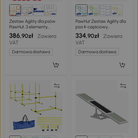
1+
Zestaw Agility dla psów
PawHut Zestaw Agility dla
PawHut, 3 elementy,
psa 4-częściowy
treningowy
regulowana wysokość
386
334
,90zł
,90zł
Zawiera
Zawiera
wyposażenie Agility z 4
VAT
VAT
przeszkodami torba
transportowa 99 x 65 x 94
Darmowa dostawa
Darmowa dostawa
cm Jasnoniebieski