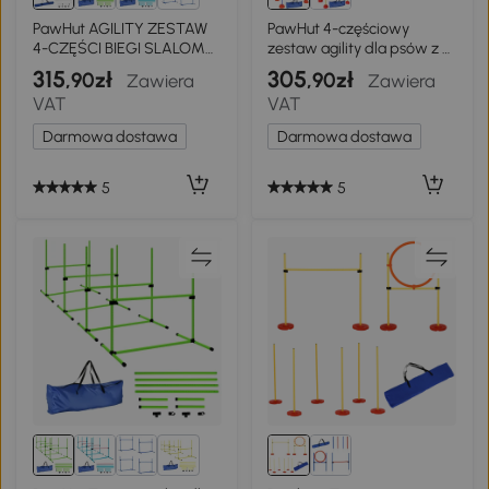
1+
PawHut AGILITY ZESTAW
PawHut 4-częściowy
4-CZĘŚCI BIEGI SLALOM
zestaw agility dla psów z 4
SŁUPKI TRENING PSA biały
przeszkodami i torbą
315
305
,90zł
,90zł
Zawiera
Zawiera
transportową do treningu
VAT
VAT
skoków, Niebieski
Darmowa dostawa
Darmowa dostawa
5
5
1+