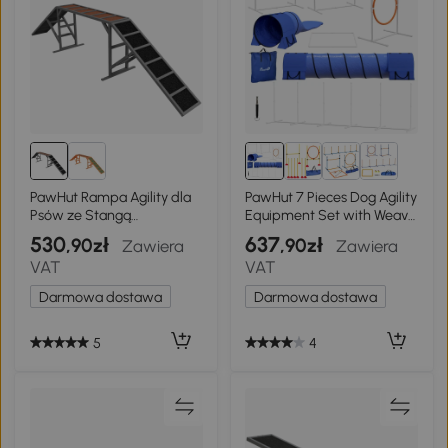
PawHut Rampa Agility dla
PawHut 7 Pieces Dog Agility
Psów ze Stangą
Equipment Set with Weave
Bezpieczeństwa i
Poles, Jumping Ring, Hurdle,
530
637
,90zł
,90zł
Zawiera
Zawiera
Antypoślizgową
Tunnels, Pet Obstacle
VAT
VAT
Powierzchnią, Odporna na
Course Training Kit Dog
Warunki Atmosferyczne, do
Training Equipment with
Darmowa dostawa
Darmowa dostawa
40 kg, 335x55x60 cm,
Whistle, Carry Bag - Blue
Szary
5
4