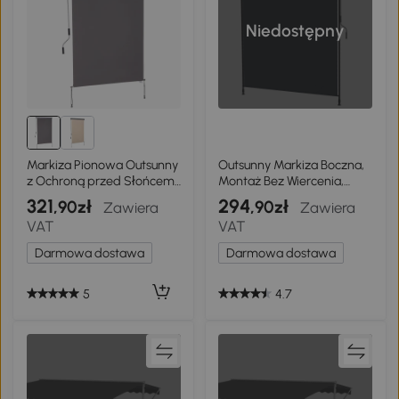
Niedostępny
Markiza Pionowa Outsunny
Outsunny Markiza Boczna,
z Ochroną przed Słońcem i
Montaż Bez Wiercenia,
Wiatrem, Szara
Regulowana Wysokość, Z
321
294
,90zł
,90zł
Zawiera
Zawiera
Korbką Ręczną, Rama
VAT
VAT
Metalowa, Szary, 2 x 2,15-
3,05 m
Darmowa dostawa
Darmowa dostawa
5
4.7