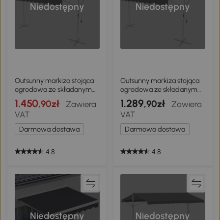
Niedostępny
Niedostępny
Outsunny markiza stojąca
Outsunny markiza stojąca
ogrodowa ze składanym
ogrodowa ze składanym
ramieniem taras szara 3 x 3
ramieniem taras szara 4,5
1.450
1.289
,90zł
,90zł
Zawiera
Zawiera
m
x 3,4 m
VAT
VAT
Darmowa dostawa
Darmowa dostawa
4.8
4.8
Niedostępny
Niedostępny