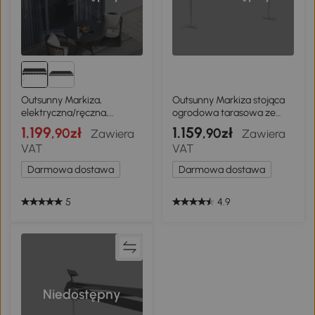
Outsunny Markiza,
Outsunny Markiza stojąca
elektryczna/ręczna,
ogrodowa tarasowa ze
półkaseton, pilot zdalnego
składanym ramieniem
1.199
1.159
,90zł
,90zł
Zawiera
Zawiera
sterowania, rama
szara dł. 395 x szer. 298 x
VAT
VAT
aluminiowa, 2,5 x 2 m,
wys. 255 cm
Szary
Darmowa dostawa
Darmowa dostawa
5
4.9
Niedostępny