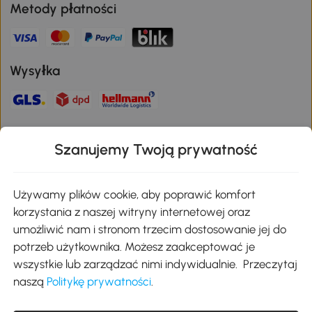
Metody płatności
Wysyłka
Bezpieczna płatność
Szanujemy Twoją prywatność
Pobierz aplikację Aosom
Używamy plików cookie, aby poprawić komfort
korzystania z naszej witryny internetowej oraz
umożliwić nam i stronom trzecim dostosowanie jej do
Google Play
potrzeb użytkownika. Możesz zaakceptować je
wszystkie lub zarządzać nimi indywidualnie. Przeczytaj
naszą
Politykę prywatności
.
+48 22 292 29 06
kontakt@aosom.pl