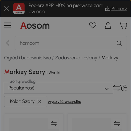
Pobierz APP: -10% na pierwsze zam
Pobierz
ówienie
Ogród i budownictwo
/
Zadaszenia i osłony
/
Markizy
Markizy Szary
11 Wyniki
Sortuj według
Popularność
Kolor: Szary
wyczyść wszystko