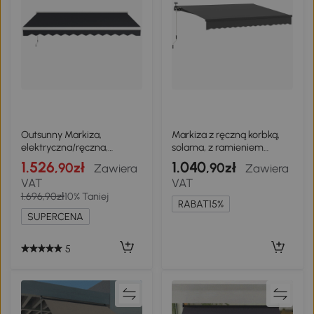
Outsunny Markiza,
Markiza z ręczną korbką,
elektryczna/ręczna,
solarna, z ramieniem
półkaseton, pilot zdalnego
przegubowym
1.526
1.040
,90zł
,90zł
Zawiera
Zawiera
sterowania, rama
VAT
VAT
aluminiowa, 4 x 3 m, Szary
1.696,90zł
10% Taniej
RABAT15%
SUPERCENA
5