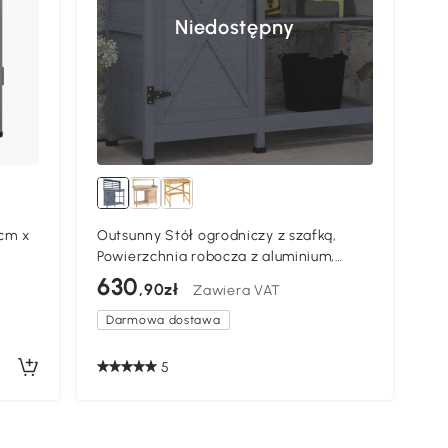
Niedostępny
 cm x
Outsunny Stół ogrodniczy z szafką,
Powierzchnia robocza z aluminium,
Przestrzeń przechowywania,
630
,90zł
Zawiera VAT
112x47x146cm, Szary
Darmowa dostawa
5