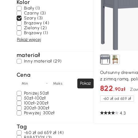
Kolor
Biały (1)
Czarny (3)
Szary (3)
Brązowy (4)
Zielony (2)
Brązowy (1)
Pokaż więcej
materiał
Inny materiał (29)
Outsunny drewnia
Cena
z zimną ramą, pol
-
Pokaż
Min
Maks
822
,90zł
Zaw
Poniżej
50zł
50zł-100zł
-60 zł od 659 zł
100zł-200zł
200zł-300zł
Powyżej
300zł
4.3
Tag
-60 zł od 659 zł (4)
RABAT10% (3)