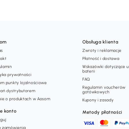
som
Obsługa klienta
as
Zwroty i reklamacje
takt
Płatność i dostawa
ulamin
Wskazówki dotyczące 
baterii
tyka prywatności
FAQ
om punkty lojalnościowe
Regulamin voucherów
tań dystrybutorem
gotówkowych
nie o produktach w Aosom
Kupony i zasady
e konto
Metody płatności
guj
e zamówienia