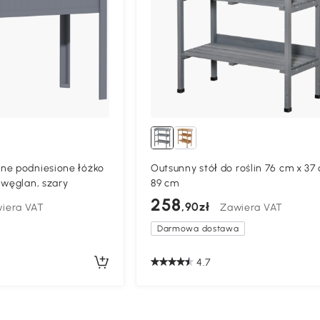
ne podniesione łóżko
Outsunny stół do roślin 76 cm x 37
iwęglan, szary
89 cm
258
,90zł
iera VAT
Zawiera VAT
Darmowa dostawa
4.7