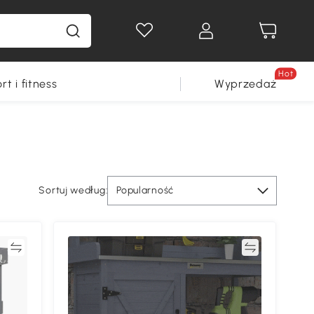
Hot
rt i fitness
Wyprzedaż
Sortuj według:
Popularność
ać
Porównywać