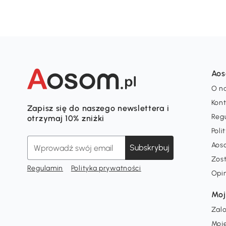
Ao
O n
Kon
Zapisz się do naszego newslettera i
Reg
otrzymaj 10% zniżki
Poli
Aos
Subskrybuj
Zos
Regulamin
Polityka prywatności
Opi
Moj
Zalo
Moj