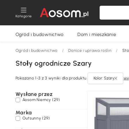
Kategorie
Ogród i budownictwo
Dom i mieszkanie
Ogród i budownictwo
/
Donice i uprawa roślin
/
Sto
Stoły ogrodnicze Szary
Pokazano 1-3 z 3 wyniki dla produktu
Kolor: Szary
wy
Wysłane przez
Aosom Niemcy (29)
Marka
Outsunny (29)