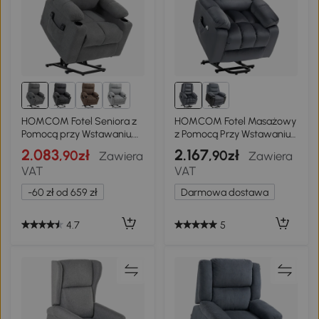
HOMCOM Fotel Seniora z
HOMCOM Fotel Masażowy
Pomocą przy Wstawaniu,
z Pomocą Przy Wstawaniu
Funkcja Leżenia, w
dla Seniorów, 8 Punktów
2.083
2.167
,90zł
,90zł
Zawiera
Zawiera
zestawie pilot, 144 cm x 91
Masażu, 2 Boczne
VAT
VAT
cm x 88 cm, Szary
Kieszenie, 85 cm x 94 cm x
107 cm, Szary
-60 zł od 659 zł
Darmowa dostawa
4.7
5