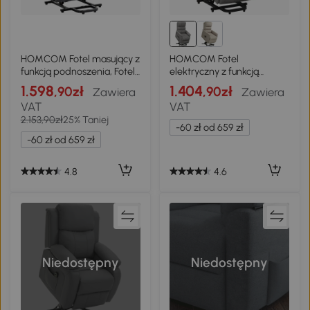
HOMCOM Fotel masujący z
HOMCOM Fotel
funkcją podnoszenia, Fotel
elektryczny z funkcją
z funkcją podnoszenia, 8
relaksu i podnoszenia
1.598
1.404
,90zł
,90zł
Zawiera
Zawiera
silników wibracyjnych, z
VAT
VAT
pilotem, szary
2.153,90zł
25% Taniej
-60 zł od 659 zł
-60 zł od 659 zł
4.8
4.6
Niedostępny
Niedostępny