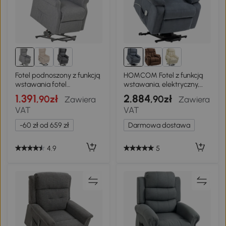
Fotel podnoszony z funkcją
HOMCOM Fotel z funkcją
wstawania fotel
wstawania, elektryczny,
telewizyjny z funkcją
szary, komfortowy
1.391
2.884
,90zł
,90zł
Zawiera
Zawiera
leżenia tkanina kolor
VAT
VAT
kremowy/szary
-60 zł od 659 zł
Darmowa dostawa
4.9
5