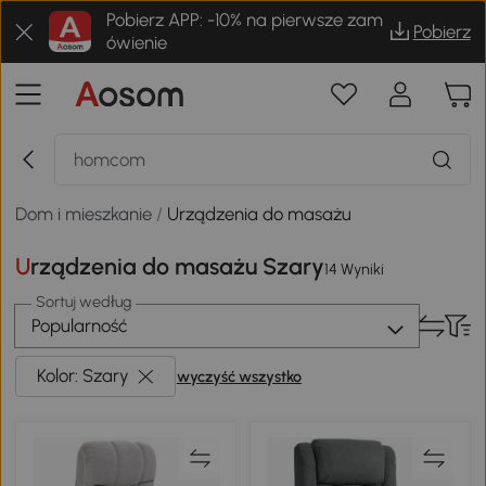
Pobierz APP: -10% na pierwsze zam
Pobierz
ówienie
Dom i mieszkanie
/
Urządzenia do masażu
Urządzenia do masażu Szary
14 Wyniki
Sortuj według
Popularność
Kolor: Szary
wyczyść wszystko