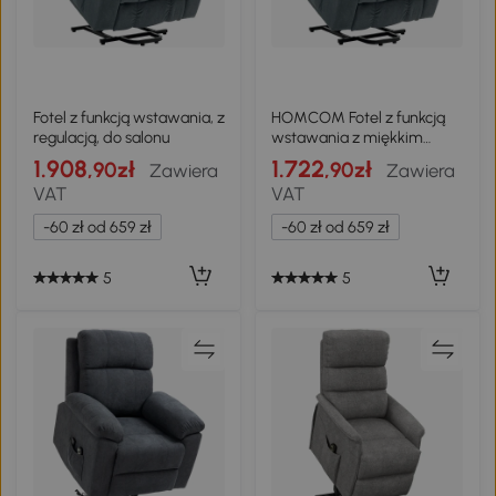
Fotel z funkcją wstawania, z
HOMCOM Fotel z funkcją
regulacją, do salonu
wstawania z miękkim
obiciem, fotel relaksacyjny
1.908
1.722
,90zł
,90zł
Zawiera
Zawiera
z pilotem i kieszeniami
VAT
VAT
bocznymi, szary
-60 zł od 659 zł
-60 zł od 659 zł
5
5