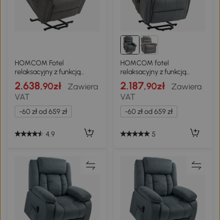
HOMCOM Fotel
HOMCOM fotel
relaksacyjny z funkcją
relaksacyjny z funkcją
podnoszenia, pilot,
wspomagania
2.638
2.187
,90zł
,90zł
Zawiera
Zawiera
podnóżek, stal, szary
wstawania，rozkładany z
VAT
VAT
masażem i
podgrzewaniem , wygląd
-60 zł od 659 zł
-60 zł od 659 zł
lnu, szary
4.9
5