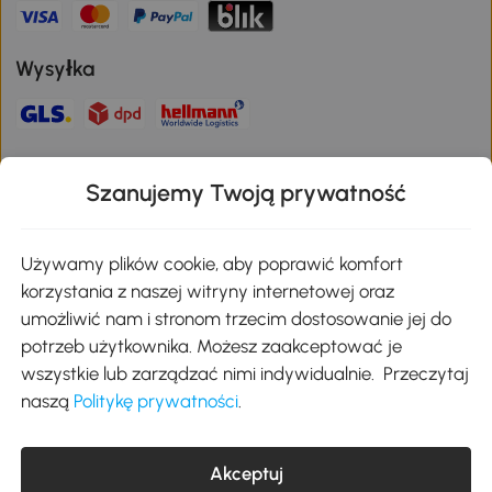
Wysyłka
Bezpieczna płatność
Szanujemy Twoją prywatność
Pobierz aplikację Aosom
Używamy plików cookie, aby poprawić komfort
korzystania z naszej witryny internetowej oraz
umożliwić nam i stronom trzecim dostosowanie jej do
Google Play
potrzeb użytkownika. Możesz zaakceptować je
wszystkie lub zarządzać nimi indywidualnie. Przeczytaj
naszą
Politykę prywatności
.
+48 22 292 29 06
kontakt@aosom.pl
MH Handel GmbH, Wendenstraße 309, 20537 Hamburg Pon.-piąt.:
Akceptuj