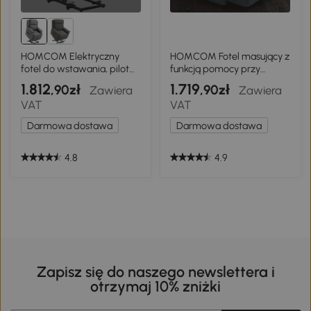
HOMCOM Elektryczny
HOMCOM Fotel masujący z
fotel do wstawania, pilot
funkcją pomocy przy
przewodowy, obicie ze
wstawaniu dla seniorów,
1.812
1.719
,90zł
,90zł
Zawiera
Zawiera
skóry ekologicznej,
83 cm x 89 cm x 102 cm,
VAT
VAT
tapicerowany fotel z
Szary
funkcją ułatwiającą
Darmowa dostawa
Darmowa dostawa
wstawanie, Szary
4.8
4.9
Zapisz się do naszego newslettera i
otrzymaj 10% zniżki