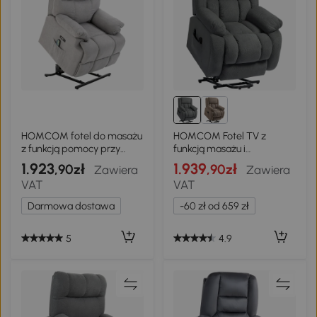
HOMCOM fotel do masażu
HOMCOM Fotel TV z
z funkcją pomocy przy
funkcją masażu i
wstawaniu fotel
ogrzewania, Elektryczny
1.923
1.939
,90zł
,90zł
Zawiera
Zawiera
relaksacyjny z funkcją
fotel podnoszący, pilot,
VAT
VAT
ogrzewania regulowany
boczne kieszenie, Szary
kąt nachylenia USB pilot
Darmowa dostawa
-60 zł od 659 zł
plusz krótkowłosy szary 80
x 97 x 104 cm
5
4.9