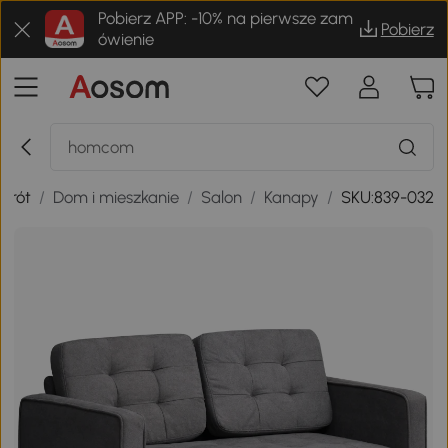
Pobierz APP: -10% na pierwsze zam
Pobierz
ówienie
wrót
/
Dom i mieszkanie
/
Salon
/
Kanapy
/
SKU:839-032