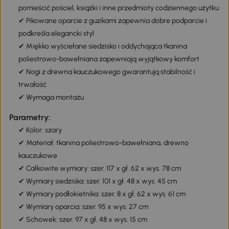
pomieścić pościel, książki i inne przedmioty codziennego użytku
✔ Pikowane oparcie z guzikami zapewnia dobre podparcie i
podkreśla elegancki styl
✔ Miękko wyściełane siedzisko i oddychająca tkanina
poliestrowo-bawełniana zapewniają wyjątkowy komfort
✔ Nogi z drewna kauczukowego gwarantują stabilność i
trwałość
✔ Wymaga montażu
Parametry:
✔ Kolor: szary
✔ Materiał: tkanina poliestrowo-bawełniana, drewno
kauczukowe
✔ Całkowite wymiary: szer. 117 x gł. 62 x wys. 78 cm
✔ Wymiary siedziska: szer. 101 x gł. 48 x wys. 45 cm
✔ Wymiary podłokietnika: szer. 8 x gł. 62 x wys. 61 cm
✔ Wymiary oparcia: szer. 95 x wys. 27 cm
✔ Schowek: szer. 97 x gł. 48 x wys. 15 cm