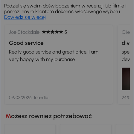
Podziel się swoim doświadczeniem w recenzji lub filmie i
pomóż innym klientom dokonać właściwego wyboru.
Dowiedz się więcej
.
Joe Stockdale
5
Clien
Good service
divn
Really good service and great price. I am
spero
very happy with my purchase.
deve 
09/03/2026 · Irlandia
24/02
Możesz również potrzebować