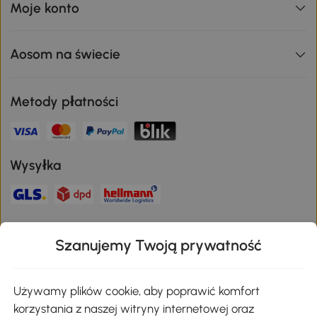
Moje konto
Aosom na świecie
Metody płatności
Wysyłka
Bezpieczna płatność
Szanujemy Twoją prywatność
Pobierz aplikację Aosom
Używamy plików cookie, aby poprawić komfort
korzystania z naszej witryny internetowej oraz