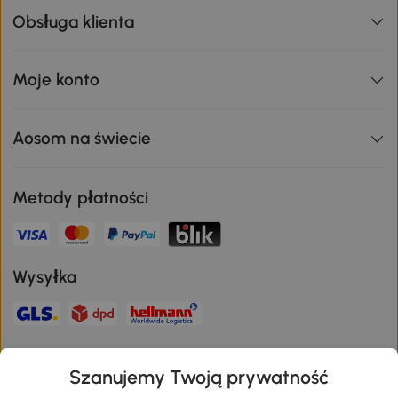
Obsługa klienta
Moje konto
Aosom na świecie
Metody płatności
Wysyłka
Bezpieczna płatność
Szanujemy Twoją prywatność