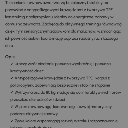
Te kamienie równoważne tworzą bezpieczny i stabilny tor
przeszkód z antypoślizgowymi krawędziami z tworzywa TPE i
konstrukcją z polipropylenu, idealny do energicznej zabawy w
domu i na zewnątrz. Zachęcaj do aktywnego treningu równowagi
dzięki tym sensorycznym zabawkom dla maluchów, wzmacniając
ich pewność siebie i koordynację poprzez radosny ruch każdego
dnia.
Opis:
✔ Uroczy wzór biedronki pobudza wyobraźnię i pobudza
kreatywność dzieci
✔ Antypoślizgowe krawędzie z tworzywa TPE i korpus z
polipropylenu zapewniają bezpieczne i stabilne stąpanie
✔ Wytrzymałość do 80 kg, nadaje się do interaktywnych torów
przeszkód dla rodziców i dzieci
✔ Wspiera równowagę, koordynację i rozwój motoryczny
podczas aktywnej zabawy
✔ Żywe kolory wspomagają rozwój wzroku i rozpoznawanie