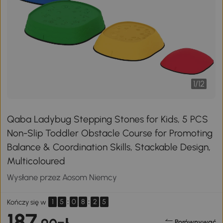
1
/
12
Qaba Ladybug Stepping Stones for Kids, 5 PCS
Non-Slip Toddler Obstacle Course for Promoting
Balance & Coordination Skills, Stackable Design,
Multicoloured
Wysłane przez Aosom Niemcy
1
5
:
0
8
:
2
5
Kończy się w
187
Porównywać