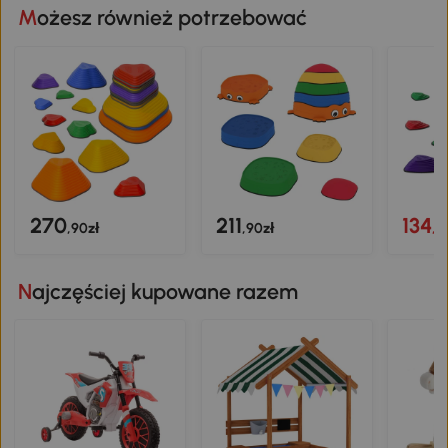
Możesz również potrzebować
270
211
134
,90zł
,90zł
,9
Najczęściej kupowane razem