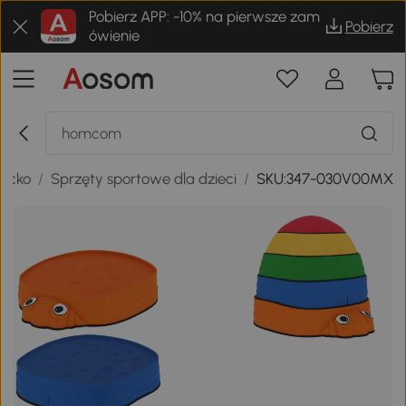
Pobierz APP: -10% na pierwsze zam
Pobierz
ówienie
iecko
/
Sprzęty sportowe dla dzieci
/
SKU:347-030V00MX