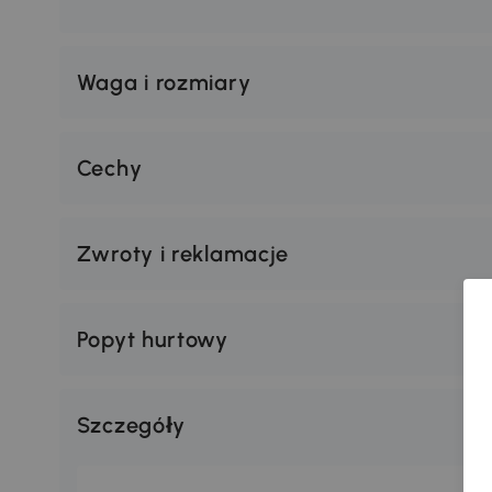
Waga i rozmiary
Cechy
Zwroty i reklamacje
Popyt hurtowy
Szczegóły