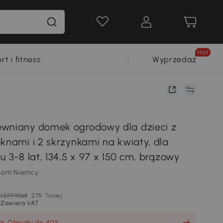
Hot
rt i fitness
Wyprzedaż
wniany domek ogrodowy dla dzieci z
oknami i 2 skrzynkami na kwiaty, dla
u 3-8 lat, 134,5 x 97 x 150 cm, brązowy
som Niemcy
1.377,90zł
27% Taniej
Zawiera VAT
ż: Obniżki do 40%