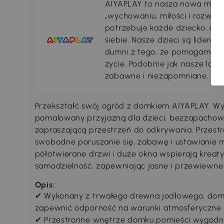
AIYAPLAY to nasza nowa marka,
„wychowaniu, miłości i rozwoju”
potrzebuje każde dziecko, aby
siebie. Nasze dzieci są lideram
dumni z tego, że pomagamy im
życie. Podobnie jak nasze log
zabawne i niezapomniane.
Przekształć swój ogród z domkiem AIYAPLAY. W
pomalowany przyjazną dla dzieci, bezzapachową
zapraszającą przestrzeń do odkrywania. Przest
swobodne poruszanie się, zabawę i ustawianie m
półotwierane drzwi i duże okna wspierają kreat
samodzielność, zapewniając jasne i przewiewne
Opis:
✔ Wykonany z trwałego drewna jodłowego, dome
zapewnić odporność na warunki atmosferyczne 
✔ Przestronne wnętrze domku pomieści wygodnie