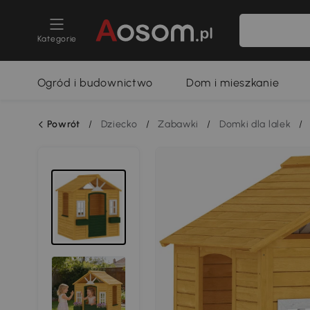
Kategorie
Ogród i budownictwo
Dom i mieszkanie
Powrót
/
Dziecko
/
Zabawki
/
Domki dla lalek
/