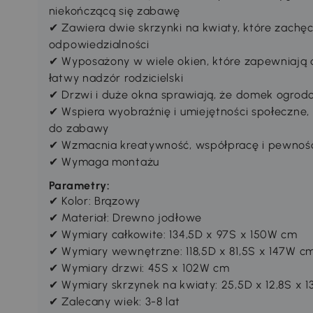
niekończącą się zabawę
✔ Zawiera dwie skrzynki na kwiaty, które zachęca
odpowiedzialności
✔ Wyposażony w wiele okien, które zapewniają d
łatwy nadzór rodzicielski
✔ Drzwi i duże okna sprawiają, że domek ogrodo
✔ Wspiera wyobraźnię i umiejętności społeczne,
do zabawy
✔ Wzmacnia kreatywność, współpracę i pewność
✔ Wymaga montażu
Parametry:
✔ Kolor: Brązowy
✔ Materiał: Drewno jodłowe
✔ Wymiary całkowite: 134,5D x 97S x 150W cm
✔ Wymiary wewnętrzne: 118,5D x 81,5S x 147W c
✔ Wymiary drzwi: 45S x 102W cm
✔ Wymiary skrzynek na kwiaty: 25,5D x 12,8S x 
✔ Zalecany wiek: 3-8 lat