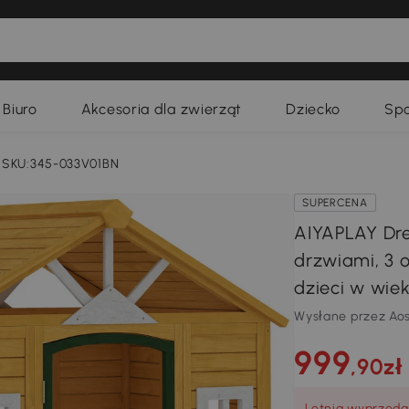
Biuro
Akcesoria dla zwierząt
Dziecko
Spo
SKU:345-033V01BN
SUPERCENA
AIYAPLAY Dre
drzwiami, 3 
dzieci w wiek
Wysłane przez Ao
999
,90zł
Letnia wyprzeda