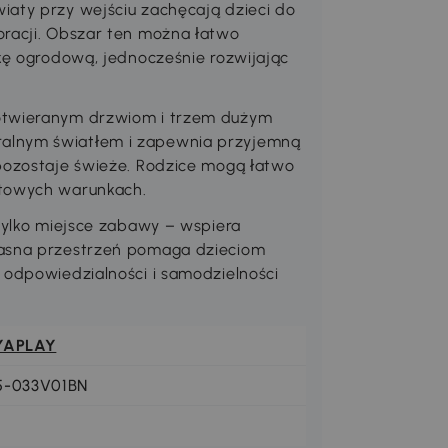
iaty przy wejściu zachęcają dzieci do
oracji. Obszar ten można łatwo
tkę ogrodową, jednocześnie rozwijając
łotwieranym drzwiom i trzem dużym
alnym światłem i zapewnia przyjemną
 pozostaje świeże. Rodzice mogą łatwo
rtowych warunkach.
 tylko miejsce zabawy – wspiera
łasna przestrzeń pomaga dzieciom
 odpowiedzialności i samodzielności
YAPLAY
5-033V01BN