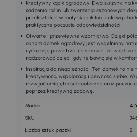
Kreatywny kącik ogrodowy: Dwa skrzynki na kw
sadzenia roślin lub tworzenia sezonowych dek
przekształcić w mały sklepik lub urokliwą cha
praktyczne poczucie odpowiedzialności.
Otwarte i przewiewne wzornictwo: Dzięki pó
oknom domek ogrodowy jest wypełniony natur
cyrkulację powietrza, co sprawia, że wnętrze
nadzorować dzieci, gdy te bawią się w komfo
Inspiracja do niezależności: Ten domek to nie
kreatywność, współpracę i pewność siebie. W
rozwijać umiejętności społeczne oraz poczucie
poprzez kreatywną zabawę.
Marka
AI
SKU
34
Liczba sztuk paczki
2